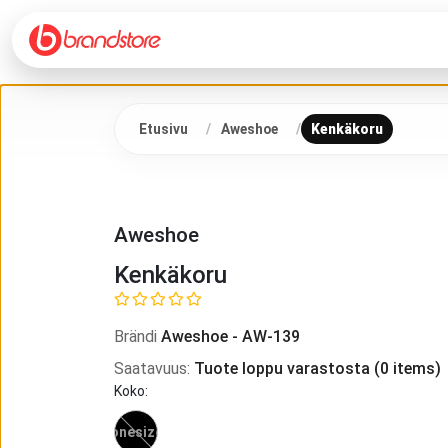
Etusivu
Aweshoe
Kenkäkoru
Aweshoe
Kenkäkoru
Brändi
Aweshoe
-
AW-139
Saatavuus
:
Tuote loppu varastosta
(
0
items)
Koko
:
onesize