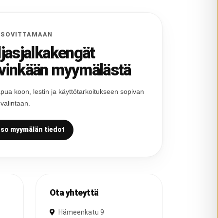
 SOVITTAMAAN
ljasjalkakengät
vinkään myymälästä
pua koon, lestin ja käyttötarkoitukseen sopivan
 valintaan.
so myymälän tiedot
Ota yhteyttä
Hämeenkatu 9