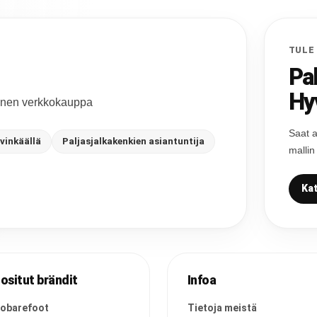
TULE
Pa
Hy
ainen verkkokauppa
Saat a
vinkäällä
Paljasjalkakenkien asiantuntija
mallin
Kat
ositut brändit
Infoa
vobarefoot
Tietoja meistä