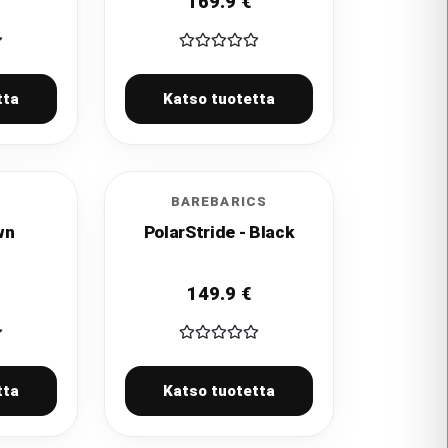
169.9
€
tta
Katso tuotetta
BAREBARICS
wn
PolarStride - Black
149.9
€
tta
Katso tuotetta