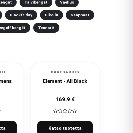
kengät
Talvikengät
Vaellus
Blackfriday
Ulkoilu
Saappaat
eegolf kengät
Tennarit
OOT
BAREBARICS
omens
Element - All Black
169.9
€
tta
Katso tuotetta