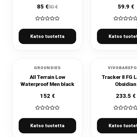
85
€
59.9
€
90
€
Katso tuotetta
Katso tuote
GROUNDIES
VIVOBAREF
All Terrain Low
Tracker II FG 
Waterproof Men black
Obsidian
152
€
233.5
€
Katso tuotetta
Katso tuote