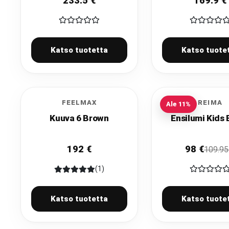
233.5
€
169.9
€
Katso tuotetta
Katso tuote
FEELMAX
REIMA
Ale
11
%
Kuuva 6 Brown
Ensilumi Kids 
192
€
98
€
109.95
(1)
Katso tuotetta
Katso tuote