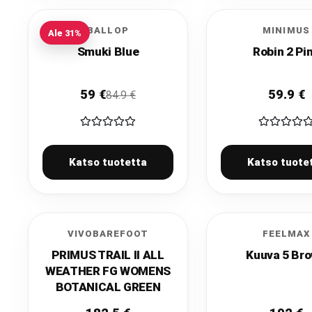
BALLOP
MINIMUS
Ale
31
%
Smuki Blue
Robin 2 Pi
59
€
59.9
€
84.9
€
Katso tuotetta
Katso tuote
VIVOBAREFOOT
FEELMAX
PRIMUS TRAIL II ALL
Kuuva 5 Br
WEATHER FG WOMENS
BOTANICAL GREEN