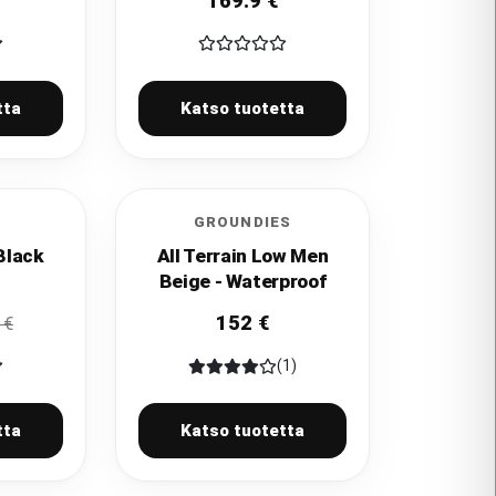
169.9
€
tta
Katso tuotetta
GROUNDIES
Black
All Terrain Low Men
Beige - Waterproof
152
€
€
(1)
tta
Katso tuotetta