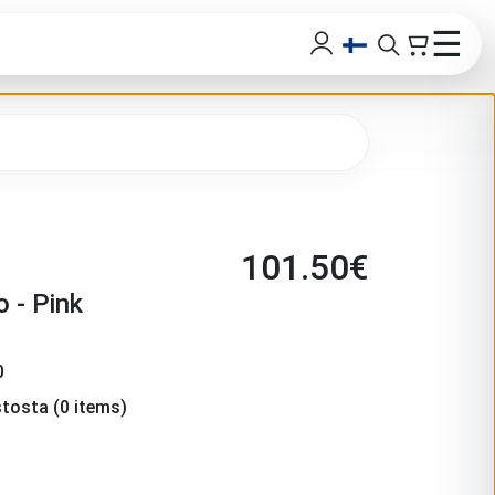
☰
101.50
€
o - Pink
0
stosta
(
0
items)