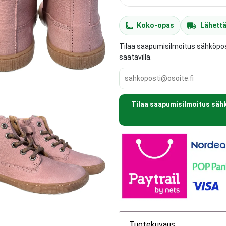
Koko-opas
Lähett
Tilaa saapumisilmoitus sähköposti
saatavilla.
Tilaa saapumisilmoitus sähkö
Tuotekuvaus