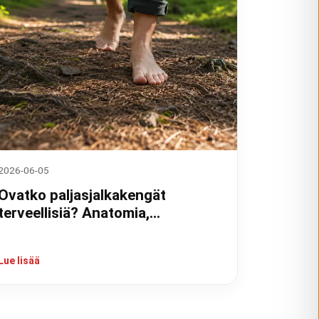
2026-06-05
Ovatko paljasjalkakengät
terveellisiä? Anatomia,
tutkimukset ja kokemukset
Lue lisää