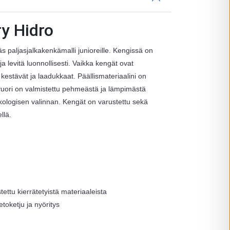
ry Hidro
äs paljasjalkakenkämalli junioreille. Kengissä on
 ja levitä luonnollisesti. Vaikka kengät ovat
estävät ja laadukkaat. Päällismateriaalini on
vuori on valmistettu pehmeästä ja lämpimästä
ekologisen valinnan. Kengät on varustettu sekä
llä.
tettu kierrätetyistä materiaaleista
toketju ja nyöritys