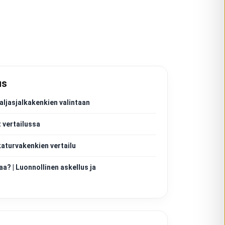
us
aljasjalkakenkien valintaan
 vertailussa
katurvakenkien vertailu
aa? | Luonnollinen askellus ja