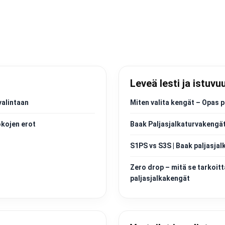
Leveä lesti ja istuvu
valintaan
Miten valita kengät – Opas p
okojen erot
Baak Paljasjalkaturvakengät
S1PS vs S3S | Baak paljasjal
Zero drop – mitä se tarkoitt
paljasjalkakengät