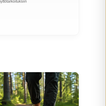
yttötarkoituksiin