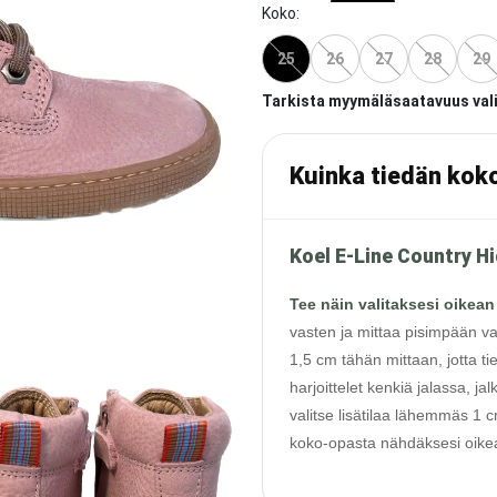
Koko
:
25
26
27
28
29
Tarkista myymäläsaatavuus val
Kuinka tiedän kok
Koel E-Line Country Hi
Tee näin valitaksesi oikean
vasten ja mittaa pisimpään va
1,5 cm tähän mittaan, jotta ti
harjoittelet kenkiä jalassa, j
valitse lisätilaa lähemmäs 1
koko-opasta nähdäksesi oikean