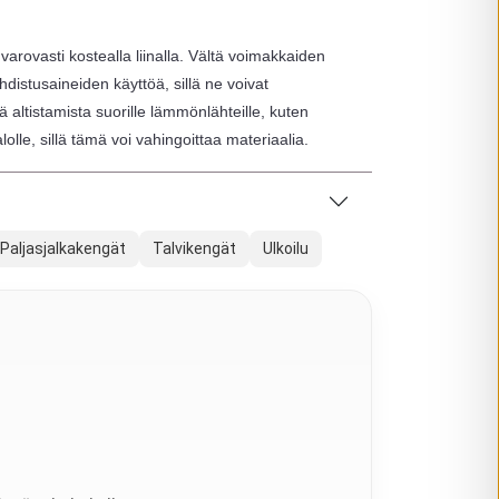
varovasti kostealla liinalla. Vältä voimakkaiden
distusaineiden käyttöä, sillä ne voivat
ä altistamista suorille lämmönlähteille, kuten
lolle, sillä tämä voi vahingoittaa materiaalia.
Paljasjalkakengät
Talvikengät
Ulkoilu