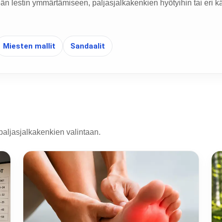
eän lestin ymmärtämiseen, paljasjalkakenkien hyötyihin tai eri kä
Miesten mallit
Sandaalit
paljasjalkakenkien valintaan.