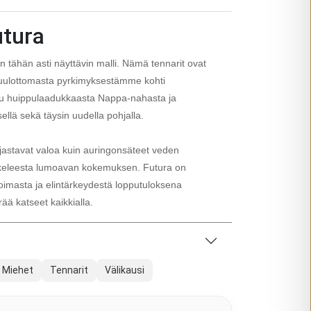
utura
n tähän asti näyttävin malli. Nämä tennarit ovat
luulottomasta pyrkimyksestämme kohti
ttu huippulaadukkaasta Nappa-nahasta ja
sellä sekä täysin uudella pohjalla.
ijastavat valoa kuin auringonsäteet veden
askeleesta lumoavan kokemuksen. Futura on
oimasta ja elintärkeydestä lopputuloksena
ää katseet kaikkialla.
Miehet
Tennarit
Välikausi