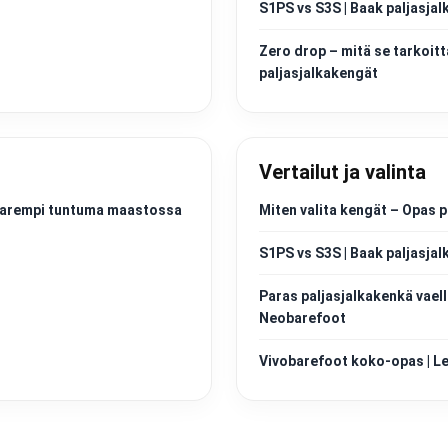
S1PS vs S3S | Baak paljasjal
Zero drop – mitä se tarkoitt
paljasjalkakengät
Vertailut ja valinta
a parempi tuntuma maastossa
Miten valita kengät – Opas p
S1PS vs S3S | Baak paljasjal
Paras paljasjalkakenkä vaell
Neobarefoot
Vivobarefoot koko-opas | Les