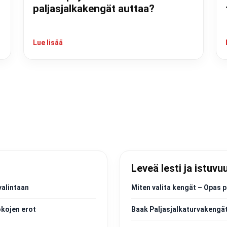
paljasjalkakengät auttaa?
Lue lisää
Leveä lesti ja istuvu
valintaan
Miten valita kengät – Opas p
okojen erot
Baak Paljasjalkaturvakengät