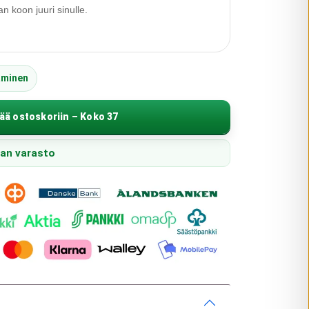
 koon juuri sinulle.
äminen
ää ostoskoriin – Koko 37
pan varasto