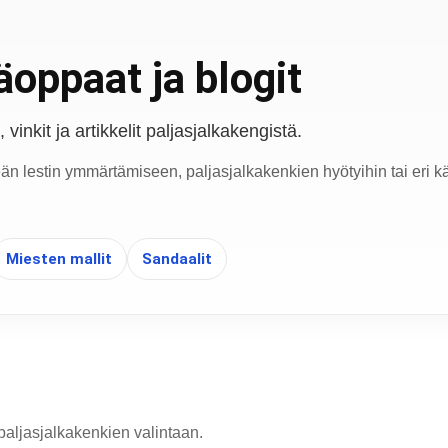
oppaat ja blogit
vinkit ja artikkelit paljasjalkakengistä.
eän lestin ymmärtämiseen, paljasjalkakenkien hyötyihin tai eri kä
Miesten mallit
Sandaalit
paljasjalkakenkien valintaan.