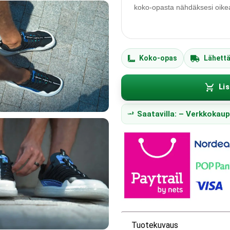
koko-opasta nähdäksesi oikean
Koko-opas
Lähett
Lis
Saatavilla: – Verkkokau
Tuotekuvaus