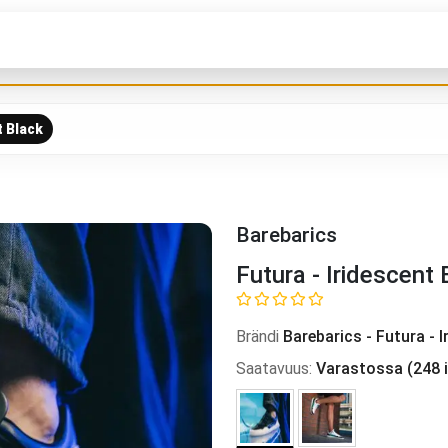
t Black
Barebarics
Futura - Iridescent 
Brändi
Barebarics
-
Futura - I
Saatavuus
:
Varastossa
(
248