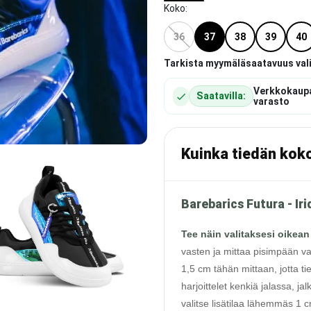
Koko
:
36
37
38
39
40
Tarkista myymäläsaatavuus val
Verkkokaup
Saatavilla:
varasto
Kuinka tiedän kok
Barebarics Futura - Ir
Tee näin valitaksesi oikean
vasten ja mittaa pisimpään va
1,5 cm tähän mittaan, jotta ti
harjoittelet kenkiä jalassa, j
valitse lisätilaa lähemmäs 1