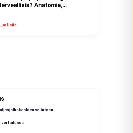
terveellisiä? Anatomia,
tutkimukset ja kokemukset
Lue lisää
us
aljasjalkakenkien valintaan
 vertailussa