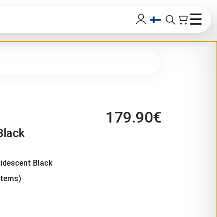
☰
179.90
€
Black
ridescent Black
items)