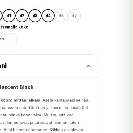
41
42
43
44
46
47
itsemalla koko
an
oni
idescent Black
 koon: mittaa jalkasi
:
Aseta kantapääsi seinää
rpaaseen asti. Tämä on jalkasi mitta. Lisää 0,6–
edät, minkä koon valita. Muista, että kun
alkasi lämpenevät ja turpoavat hieman, joten
 cm:ä tai hieman enemmän. Klikkaa allaolevaa