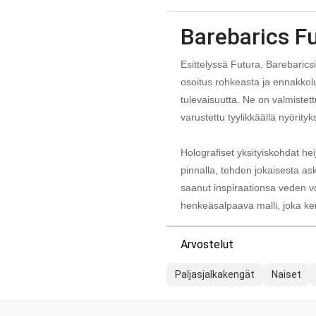
Barebarics F
Esittelyssä Futura, Barebaricsi
osoitus rohkeasta ja ennakko
tulevaisuutta. Ne on valmiste
varustettu tyylikkäällä nyörityk
Holografiset yksityiskohdat he
pinnalla, tehden jokaisesta 
saanut inspiraationsa veden v
henkeäsalpaava malli, joka ker
Arvostelut
Paljasjalkakengät
Naiset