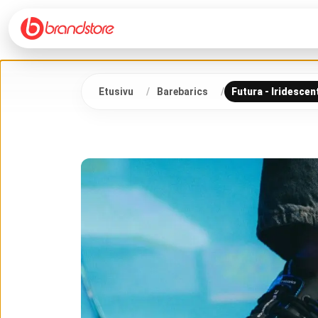
Etusivu
Barebarics
Futura - Iridescen