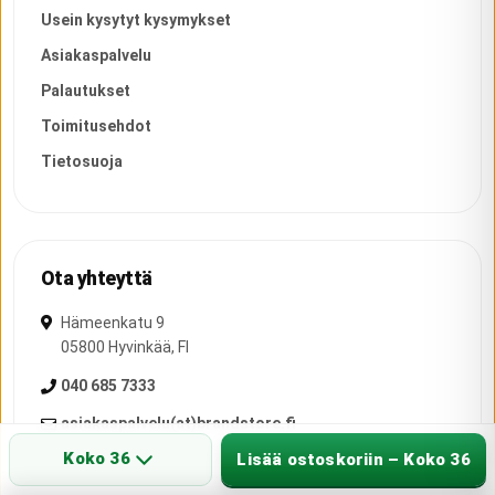
Usein kysytyt kysymykset
Asiakaspalvelu
Palautukset
Toimitusehdot
Tietosuoja
Ota yhteyttä
Hämeenkatu 9
05800
Hyvinkää
,
FI
040 685 7333
asiakaspalvelu(at)brandstore.fi
Koko 36
Lisää ostoskoriin – Koko 36