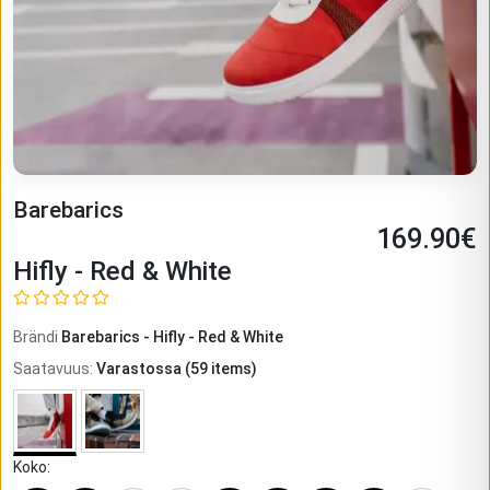
Barebarics
169.90
€
Hifly - Red & White
Brändi
Barebarics
-
Hifly - Red & White
Saatavuus
:
Varastossa
(
59
items)
Koko
: