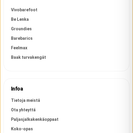
Vivobarefoot
Be Lenka
Groundies
Barebarics
Feelmax
Baak turvakengät
Infoa
Tietoja meistä
Ota yhteyttä
Paljasjalkakenkäoppaat
Koko-opas