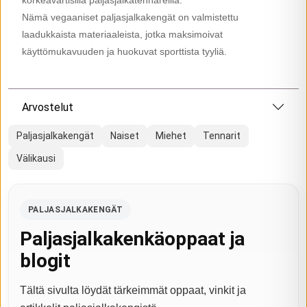
korkeavartisilla paljasjalkatennareilla.
Nämä vegaaniset paljasjalkakengät on valmistettu
laadukkaista materiaaleista, jotka maksimoivat
käyttömukavuuden ja huokuvat sporttista tyyliä.
Arvostelut
Paljasjalkakengät
Naiset
Miehet
Tennarit
Välikausi
PALJASJALKAKENGÄT
Paljasjalkakenkäoppaat ja
blogit
Tältä sivulta löydät tärkeimmät oppaat, vinkit ja