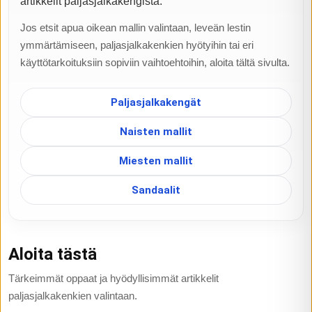
artikkelit paljasjalkakengistä.
Jos etsit apua oikean mallin valintaan, leveän lestin
ymmärtämiseen, paljasjalkakenkien hyötyihin tai eri
käyttötarkoituksiin sopiviin vaihtoehtoihin, aloita tältä sivulta.
Paljasjalkakengät
Naisten mallit
Miesten mallit
Sandaalit
Aloita tästä
Tärkeimmät oppaat ja hyödyllisimmät artikkelit
paljasjalkakenkien valintaan.