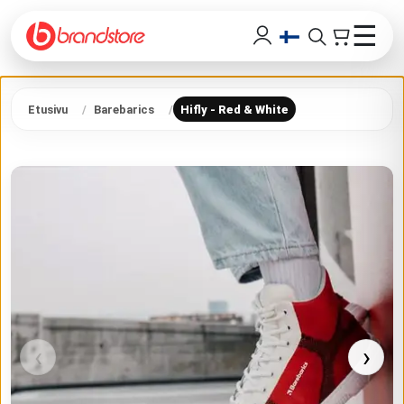
☰
Etusivu
Barebarics
Hifly - Red & White
‹
›