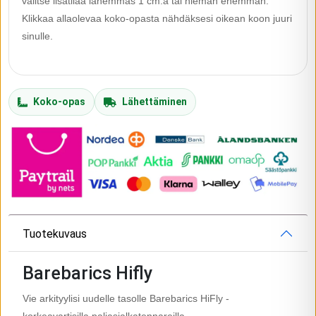
valitse lisätilaa lähemmäs 1 cm:ä tai hieman enemmän.
Klikkaa allaolevaa koko-opasta nähdäksesi oikean koon juuri
sinulle.
Koko-opas
Lähettäminen
Tuotekuvaus
Barebarics Hifly
Vie arkityylisi uudelle tasolle Barebarics HiFly -