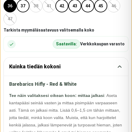
36
37
38
41
42
43
44
45
46
47
Tarkista myymäläsaatavuus valitsemalla koko
Saatavilla:
Verkkokaupan varasto
Kuinka tiedän kokoni
Barebarics Hifly - Red & White
Tee näin valitaksesi oikean koon: mittaa jalkasi
:
Aseta
kantapääsi seinää vasten ja mittaa pisimpään varpaaseen
asti. Tämä on jalkasi mitta. Lisää 0,6–1,5 cm tähän mittaan,
jotta tiedät, minkä koon valita. Muista, että kun harjoittelet
kenkiä jalassa, jalkasi lämpenevät ja turpoavat hieman, joten