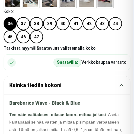
Koko
:
36
37
38
39
40
41
42
43
44
45
46
47
Tarkista myymäläsaatavuus valitsemalla koko
Saatavilla:
Verkkokaupan varasto
Kuinka tiedän kokoni
Barebarics Wave - Black & Blue
Tee näin valitaksesi oikean koon: mittaa jalkasi
:
Aseta
kantapääsi seinää vasten ja mittaa pisimpään varpaaseen
asti. Tämä on jalkasi mitta. Lisää 0,6–1,5 cm tähän mittaan,