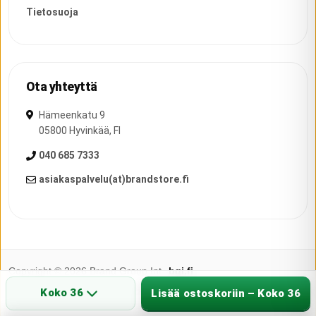
Tietosuoja
Ota yhteyttä
Hämeenkatu 9
05800
Hyvinkää
,
FI
040 685 7333
asiakaspalvelu(at)brandstore.fi
Copyright ©
2026
Brand Group Int.
bgi.fi
Brandstore.fi - paljasjalkakengät, asiantunteva palvelu ja myymälä
Koko 36
Lisää ostoskoriin – Koko 36
Hyvinkäällä.