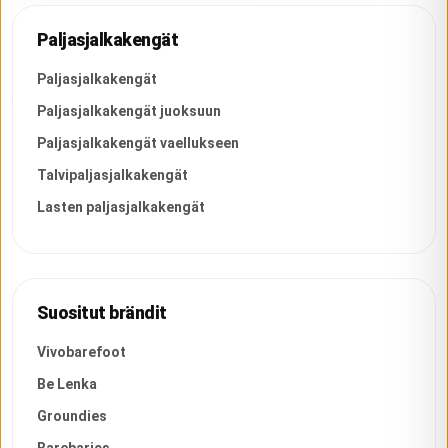
Paljasjalkakengät
Paljasjalkakengät
Paljasjalkakengät juoksuun
Paljasjalkakengät vaellukseen
Talvipaljasjalkakengät
Lasten paljasjalkakengät
Suositut brändit
Vivobarefoot
Be Lenka
Groundies
Barebarics