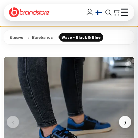
☰
Etusivu
Barebarics
Wave - Black & Blue
‹
›