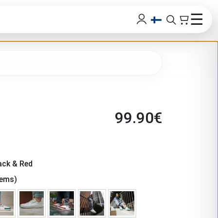
☰
99.90
€
ack & Red
tems)