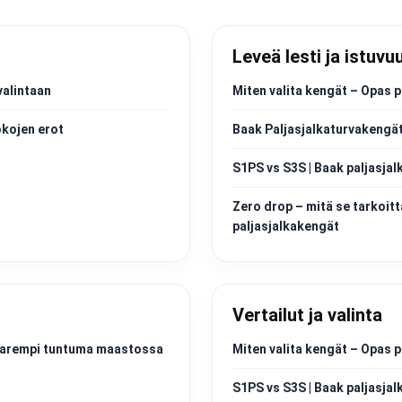
Leveä lesti ja istuvu
valintaan
Miten valita kengät – Opas p
okojen erot
Baak Paljasjalkaturvakengät
S1PS vs S3S | Baak paljasjal
Zero drop – mitä se tarkoitt
paljasjalkakengät
Vertailut ja valinta
a parempi tuntuma maastossa
Miten valita kengät – Opas p
S1PS vs S3S | Baak paljasjal