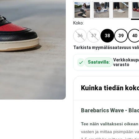
Koko
:
36
37
38
39
40
Tarkista myymäläsaatavuus val
Verkkokaup
Saatavilla:
varasto
Kuinka tiedän kok
Barebarics Wave - Bla
Tee näin valitaksesi oikean
vasten ja mittaa pisimpään va