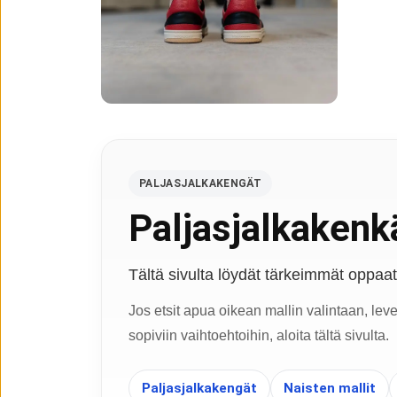
PALJASJALKAKENGÄT
Paljasjalkakenkä
Tältä sivulta löydät tärkeimmät oppaat, 
Jos etsit apua oikean mallin valintaan, lev
sopiviin vaihtoehtoihin, aloita tältä sivulta.
Paljasjalkakengät
Naisten mallit