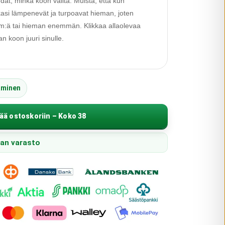
edät, minkä koon valita. Muista, että kun
alkasi lämpenevät ja turpoavat hieman, joten
 cm:ä tai hieman enemmän. Klikkaa allaolevaa
 koon juuri sinulle.
äminen
ää ostoskoriin – Koko 38
pan varasto