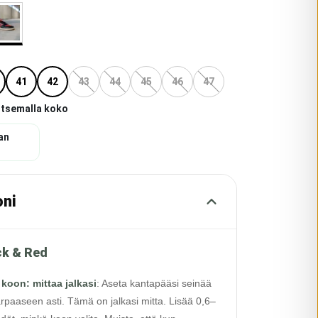
41
42
43
44
45
46
47
itsemalla koko
an
oni
ck & Red
 koon: mittaa jalkasi
:
Aseta kantapääsi seinää
rpaaseen asti. Tämä on jalkasi mitta. Lisää 0,6–