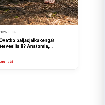
2026-06-05
Ovatko paljasjalkakengät
terveellisiä? Anatomia,
tutkimukset ja kokemukset
Lue lisää