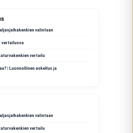
us
aljasjalkakenkien valintaan
 vertailussa
katurvakenkien vertailu
aa? | Luonnollinen askellus ja
aljasjalkakenkien valintaan
katurvakenkien vertailu