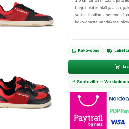
1,5 cm tähän mittaan, jotta ti
harjoittelet kenkiä jalassa, j
valitse lisätilaa lähemmäs 1
koko-opasta nähdäksesi oikean
Koko-opas
Lähett
Lis
Saatavilla: – Verkkokau