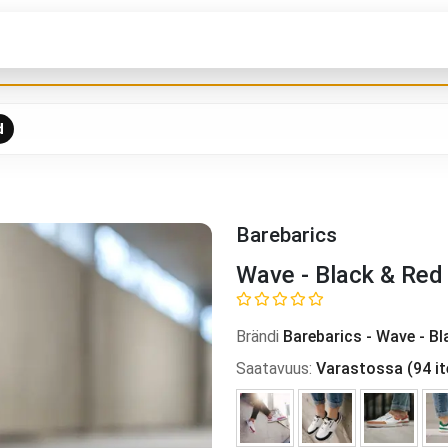
d
Barebarics
Wave - Black & Red
Brändi
Barebarics
-
Wave - Bl
Saatavuus
:
Varastossa
(
94
i