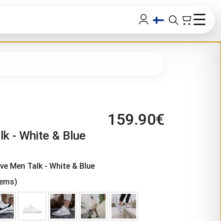
☰
159.90
€
lk - White & Blue
ave Men Talk - White & Blue
tems)