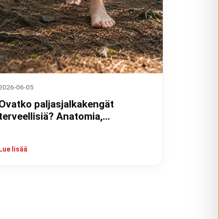
2026-06-05
Ovatko paljasjalkakengät
terveellisiä? Anatomia,
tutkimukset ja kokemukset
Lue lisää