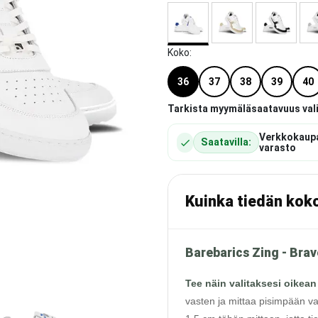
Koko
:
36
37
38
39
40
Tarkista myymäläsaatavuus val
Verkkokaup
Saatavilla:
varasto
Kuinka tiedän kok
Barebarics Zing - Brav
Tee näin valitaksesi oikean
vasten ja mittaa pisimpään va