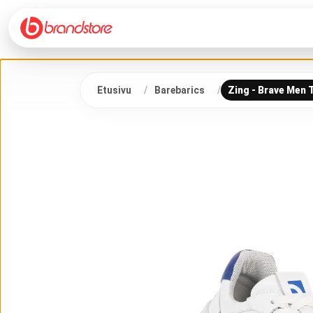
Etusivu
Barebarics
Zing - Brave Men T