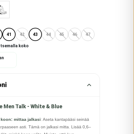
41
42
43
44
45
46
47
itsemalla koko
an
oni
e Men Talk - White & Blue
 koon: mittaa jalkasi
:
Aseta kantapääsi seinää
rpaaseen asti. Tämä on jalkasi mitta. Lisää 0,6–