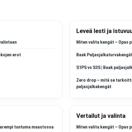
Leveä lesti ja istuvu
valintaan
Miten valita kengät – Opas p
okojen erot
Baak Paljasjalkaturvakengät
S1PS vs S3S | Baak paljasjal
Zero drop – mitä se tarkoitt
paljasjalkakengät
Vertailut ja valinta
a parempi tuntuma maastossa
Miten valita kengät – Opas p