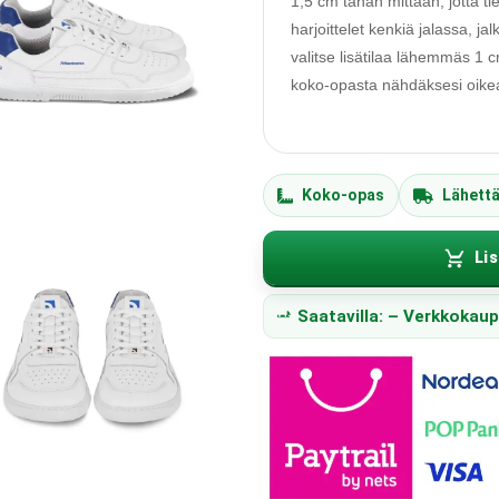
1,5 cm tähän mittaan, jotta ti
harjoittelet kenkiä jalassa, j
valitse lisätilaa lähemmäs 1
koko-opasta nähdäksesi oikean
Koko-opas
Lähett
Lis
Saatavilla: – Verkkokau