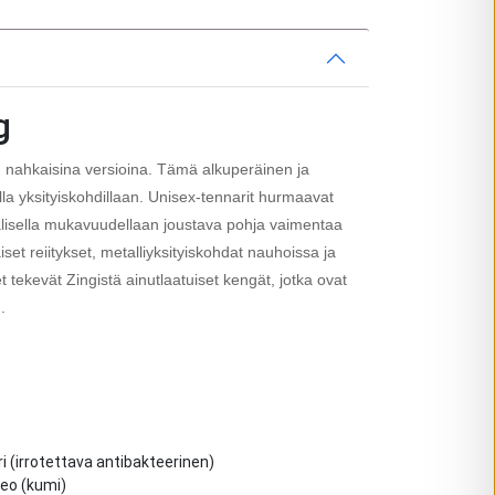
g
n nahkaisina versioina. Tämä alkuperäinen ja
uilla yksityiskohdillaan. Unisex-tennarit hurmaavat
alisella mukavuudellaan joustava pohja vaimentaa
set reiitykset, metalliyksityiskohdat nauhoissa ja
et tekevät Zingistä ainutlaatuiset kengät, jotka ovat
.
i (irrotettava antibakteerinen)
eo (kumi)