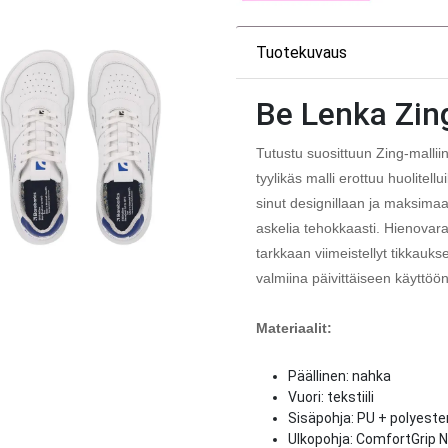
Tuotekuvaus
Be Lenka Zin
Tutustu suosittuun Zing-mallii
tyylikäs malli erottuu huolitell
sinut designillaan ja maksima
askelia tehokkaasti. Hienovarai
tarkkaan viimeistellyt tikkauks
valmiina päivittäiseen käyttöön
Materiaalit:
Päällinen: nahka
Vuori: tekstiili
Sisäpohja: PU + polyester
Ulkopohja: ComfortGrip N