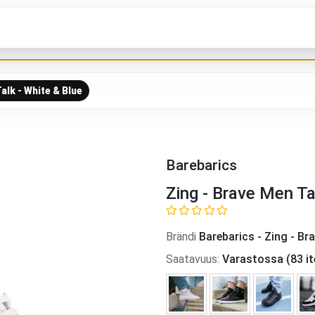
alk - White & Blue
Barebarics
Zing - Brave Men Ta
Brändi
Barebarics
-
Zing - Br
Saatavuus
:
Varastossa
(
83
i