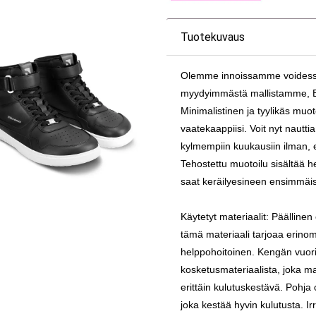
Tuotekuvaus
Olemme innoissamme voidessa
myydyimmästä mallistamme, Bar
Minimalistinen ja tyylikäs muoto
vaatekaappiisi. Voit nyt nautti
kylmempiin kuukausiin ilman, 
Tehostettu muotoilu sisältää h
saat keräilyesineen ensimmä
Käytetyt materiaalit: Päälline
tämä materiaali tarjoaa erin
helppohoitoinen. Kengän vuori 
kosketusmateriaalista, joka ma
erittäin kulutuskestävä. Pohja
joka kestää hyvin kulutusta. Ir