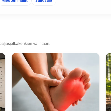
Miesten mallit
Sandaalit
paljasjalkakenkien valintaan.