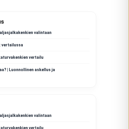
us
aljasjalkakenkien valintaan
 vertailussa
katurvakenkien vertailu
aa? | Luonnollinen askellus ja
aljasjalkakenkien valintaan
katurvakenkien vertailu