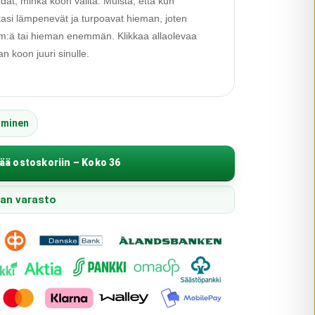
edät, minkä koon valita. Muista, että kun
alkasi lämpenevät ja turpoavat hieman, joten
 cm:ä tai hieman enemmän. Klikkaa allaolevaa
 koon juuri sinulle.
äminen
ää ostoskoriin – Koko 36
pan varasto