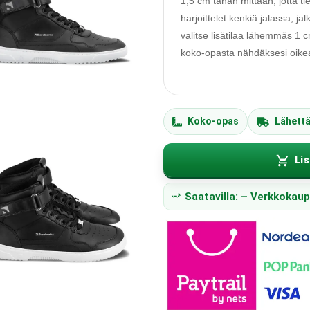
1,5 cm tähän mittaan, jotta ti
harjoittelet kenkiä jalassa, j
valitse lisätilaa lähemmäs 1
koko-opasta nähdäksesi oikean
Koko-opas
Lähett
Lis
Saatavilla: – Verkkokau