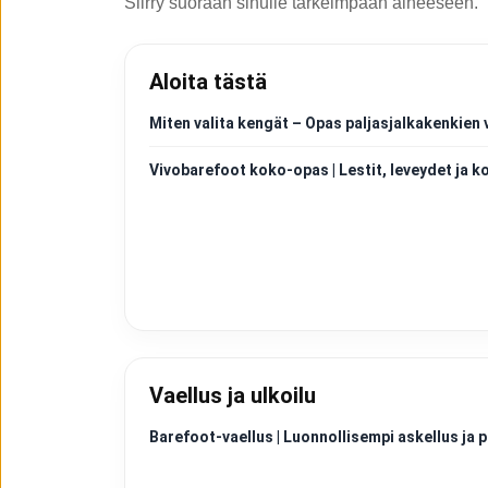
Siirry suoraan sinulle tärkeimpään aiheeseen.
Aloita tästä
Miten valita kengät – Opas paljasjalkakenkien 
Vivobarefoot koko-opas | Lestit, leveydet ja k
Vaellus ja ulkoilu
Barefoot-vaellus | Luonnollisempi askellus j