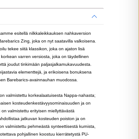
mme esitellä nilkkaleikkauksen nahkaversion
ebarics Zing, joka on nyt saatavilla valkoisena.
ilu tekee siitä klassikon, joka on ajaton lisä
a korkean varren versiosta, joka on täydellinen
että joudut tinkimään paljasjalkamukavuudesta.
eijastavia elementtejä, ja erikoisena bonuksena
isen Barebarics-avainnauhan muodossa.
n on valmistettu korkealaatuisesta Nappa-nahasta;
omaisen kosteudenkestävyysominaisuuden ja on
on valmistettu erityisen miellyttävästä
hdollistaa jatkuvan kosteuden poiston ja on
 on valmistettu pehmeästä synteettisestä kumista,
rotettava pohjallinen koostuu kierrätetystä PU-