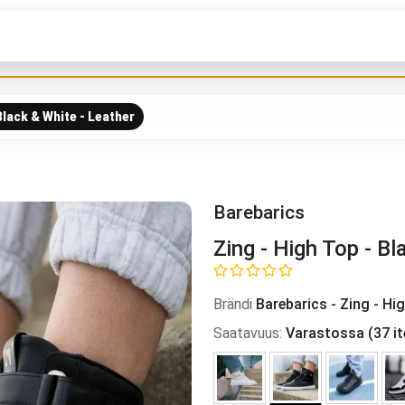
Black & White - Leather
Barebarics
Zing - High Top - Bl
Brändi
Barebarics
-
Zing - Hi
Saatavuus
:
Varastossa
(
37
i