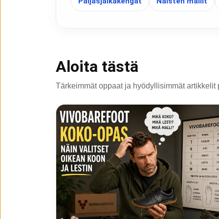
Paljasjalkakengät
Naisten mallit
Aloita tästä
Tärkeimmät oppaat ja hyödyllisimmät artikkelit 