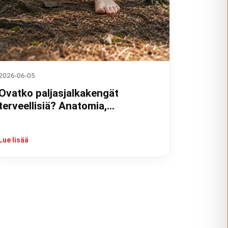
2026-06-05
Ovatko paljasjalkakengät
terveellisiä? Anatomia,
tutkimukset ja kokemukset
Lue lisää