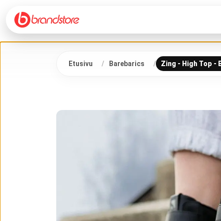
Etusivu
Barebarics
Zing - High Top - 