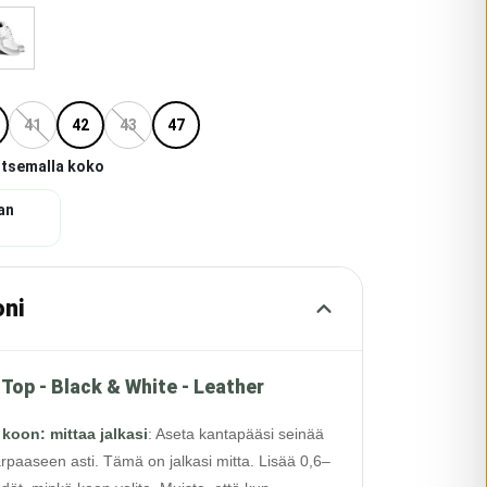
41
42
43
47
itsemalla koko
an
oni
 Top - Black & White - Leather
 koon: mittaa jalkasi
:
Aseta kantapääsi seinää
rpaaseen asti. Tämä on jalkasi mitta. Lisää 0,6–