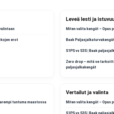
Leveä lesti ja istuvu
valintaan
Miten valita kengät – Opas p
okojen erot
Baak Paljasjalkaturvakengät
S1PS vs S3S | Baak paljasjal
Zero drop – mitä se tarkoitt
paljasjalkakengät
Vertailut ja valinta
a parempi tuntuma maastossa
Miten valita kengät – Opas p
S1PS vs S3S | Baak paljasjal