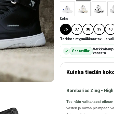
Koko
:
36
37
38
39
40
Tarkista myymäläsaatavuus val
Verkkokaup
Saatavilla:
varasto
Kuinka tiedän kok
Barebarics Zing - High
Tee näin valitaksesi oikean
vasten ja mittaa pisimpään va