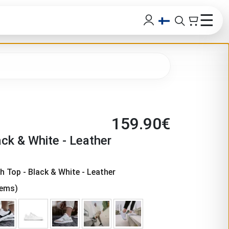
☰
159.90
€
ack & White - Leather
gh Top - Black & White - Leather
tems)