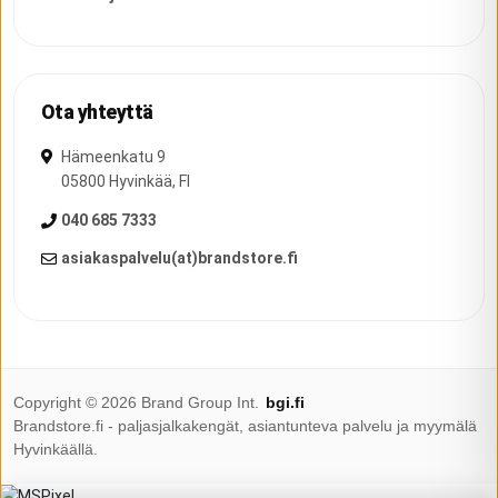
Ota yhteyttä
Hämeenkatu 9
05800
Hyvinkää
,
FI
040 685 7333
asiakaspalvelu(at)brandstore.fi
Copyright ©
2026
Brand Group Int.
bgi.fi
Brandstore.fi - paljasjalkakengät, asiantunteva palvelu ja myymälä
Hyvinkäällä.