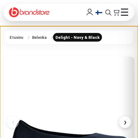
☰
Etusivu
Belenka
Delight - Navy & Black
‹
›