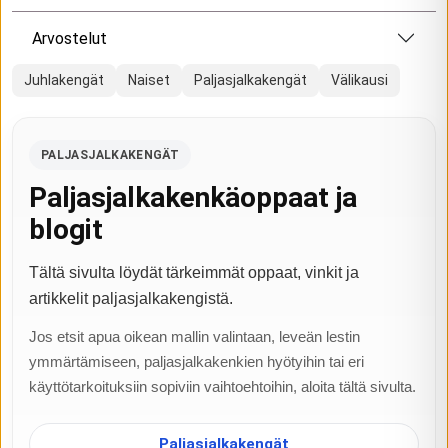
Arvostelut
Juhlakengät
Naiset
Paljasjalkakengät
Välikausi
PALJASJALKAKENGÄT
Paljasjalkakenkäoppaat ja
blogit
Tältä sivulta löydät tärkeimmät oppaat, vinkit ja
artikkelit paljasjalkakengistä.
Jos etsit apua oikean mallin valintaan, leveän lestin
ymmärtämiseen, paljasjalkakenkien hyötyihin tai eri
käyttötarkoituksiin sopiviin vaihtoehtoihin, aloita tältä sivulta.
Paljasjalkakengät