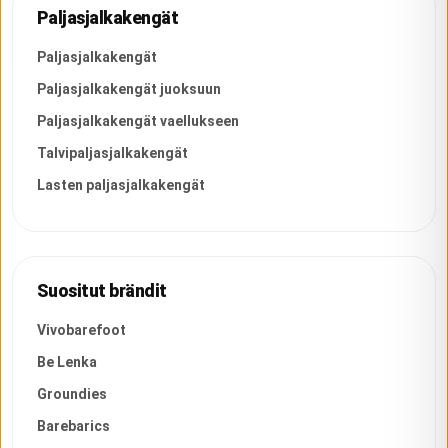
Paljasjalkakengät
Paljasjalkakengät
Paljasjalkakengät juoksuun
Paljasjalkakengät vaellukseen
Talvipaljasjalkakengät
Lasten paljasjalkakengät
Suositut brändit
Vivobarefoot
Be Lenka
Groundies
Barebarics