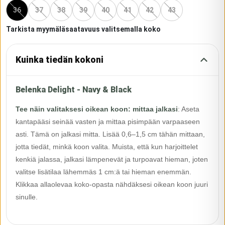
36
37
38
39
40
41
42
43
Tarkista myymäläsaatavuus valitsemalla koko
Kuinka tiedän kokoni
Belenka Delight - Navy & Black
Tee näin valitaksesi oikean koon: mittaa jalkasi
:
Aseta
kantapääsi seinää vasten ja mittaa pisimpään varpaaseen
asti. Tämä on jalkasi mitta. Lisää 0,6–1,5 cm tähän mittaan,
jotta tiedät, minkä koon valita. Muista, että kun harjoittelet
kenkiä jalassa, jalkasi lämpenevät ja turpoavat hieman, joten
valitse lisätilaa lähemmäs 1 cm:ä tai hieman enemmän.
Klikkaa allaolevaa koko-opasta nähdäksesi oikean koon juuri
sinulle.