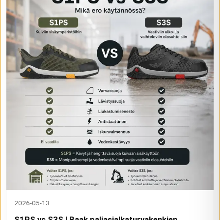
2026-05-13
S1PS vs S3S | Baak paljasjalkaturvakenkien