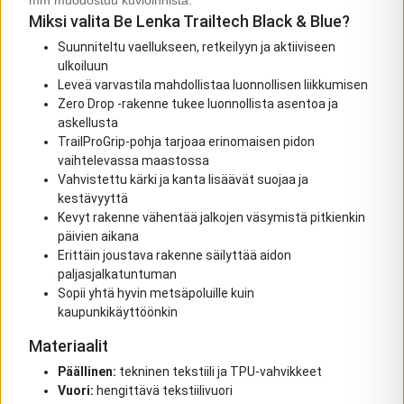
mm muodostuu kuvioinnista.
Miksi valita Be Lenka Trailtech Black & Blue?
Suunniteltu vaellukseen, retkeilyyn ja aktiiviseen
ulkoiluun
Leveä varvastila mahdollistaa luonnollisen liikkumisen
Zero Drop -rakenne tukee luonnollista asentoa ja
askellusta
TrailProGrip-pohja tarjoaa erinomaisen pidon
vaihtelevassa maastossa
Vahvistettu kärki ja kanta lisäävät suojaa ja
kestävyyttä
Kevyt rakenne vähentää jalkojen väsymistä pitkienkin
päivien aikana
Erittäin joustava rakenne säilyttää aidon
paljasjalkatuntuman
Sopii yhtä hyvin metsäpoluille kuin
kaupunkikäyttöönkin
Materiaalit
Päällinen:
tekninen tekstiili ja TPU-vahvikkeet
Vuori:
hengittävä tekstiilivuori