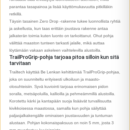
parantaa tasapainoa ja lisää käyttömukavuutta pitkilläkin
retkillä.
Täysin tasainen Zero Drop -rakenne tukee luonnollista ryhtiä
ja askellusta, kun taas erittäin joustava rakenne antaa
jalkaterän toimia kuten luonto on tarkoittanut. Ohut pohja
välittää maaston tunteen tarkasti jalalle, mikä auttaa
löytämään vakaan askeleen vaihtelevilla alustoilla.
TrailProGrip-pohja tarjoaa pitoa silloin kun sitä
tarvitaan
Trailtech käyttää Be Lenkan kehittämää TrailProGrip-pohjaa,
joka on suunniteltu erityisesti ulkoiluun ja maasto-
olosuhteisiin. Syvä kuviointi tarjoaa erinomaisen pidon
soralla, metsäpoluilla, kallioilla ja pehmeämmillä alustoilla.
Korotettu kärki ja kantapään suoja lisäävät turvallisuutta
kivikkoisessa maastossa, samalla kun pohja säilyttää
paljasjalkakengälle ominaisen joustavuuden ja tuntuman
alustaan. Pohjan kokonaispaksuus on noin 5 mm, josta 3