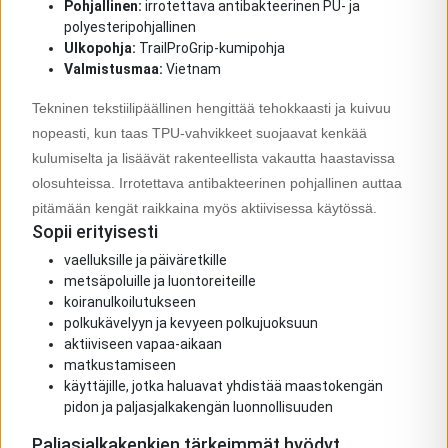
Pohjallinen:
irrotettava antibakteerinen PU- ja
polyesteripohjallinen
Ulkopohja:
TrailProGrip-kumipohja
Valmistusmaa:
Vietnam
Tekninen tekstiilipäällinen hengittää tehokkaasti ja kuivuu
nopeasti, kun taas TPU-vahvikkeet suojaavat kenkää
kulumiselta ja lisäävät rakenteellista vakautta haastavissa
olosuhteissa. Irrotettava antibakteerinen pohjallinen auttaa
pitämään kengät raikkaina myös aktiivisessa käytössä.
Sopii erityisesti
vaelluksille ja päiväretkille
metsäpoluille ja luontoreiteille
koiranulkoilutukseen
polkukävelyyn ja kevyeen polkujuoksuun
aktiiviseen vapaa-aikaan
matkustamiseen
käyttäjille, jotka haluavat yhdistää maastokengän
pidon ja paljasjalkakengän luonnollisuuden
Paljasjalkakenkien tärkeimmät hyödyt