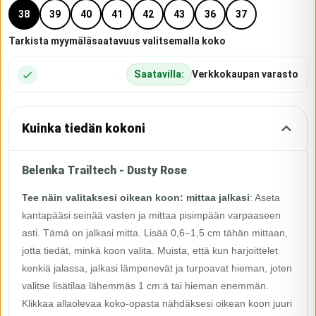
38
39
40
41
42
43
36
37
Tarkista myymäläsaatavuus valitsemalla koko
Saatavilla:
Verkkokaupan varasto
Kuinka tiedän kokoni
Belenka Trailtech - Dusty Rose
Tee näin valitaksesi oikean koon: mittaa jalkasi
:
Aseta
kantapääsi seinää vasten ja mittaa pisimpään varpaaseen
asti. Tämä on jalkasi mitta. Lisää 0,6–1,5 cm tähän mittaan,
jotta tiedät, minkä koon valita. Muista, että kun harjoittelet
kenkiä jalassa, jalkasi lämpenevät ja turpoavat hieman, joten
valitse lisätilaa lähemmäs 1 cm:ä tai hieman enemmän.
Klikkaa allaolevaa koko-opasta nähdäksesi oikean koon juuri