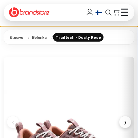
☰
Etusivu
Belenka
Trailtech - Dusty Rose
‹
›