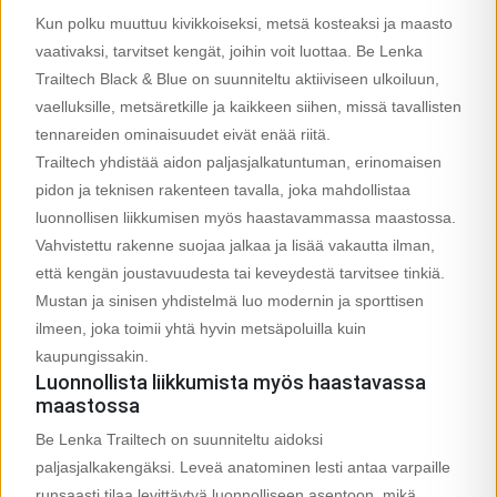
Kun polku muuttuu kivikkoiseksi, metsä kosteaksi ja maasto
vaativaksi, tarvitset kengät, joihin voit luottaa. Be Lenka
Trailtech Black & Blue on suunniteltu aktiiviseen ulkoiluun,
vaelluksille, metsäretkille ja kaikkeen siihen, missä tavallisten
tennareiden ominaisuudet eivät enää riitä.
Trailtech yhdistää aidon paljasjalkatuntuman, erinomaisen
pidon ja teknisen rakenteen tavalla, joka mahdollistaa
luonnollisen liikkumisen myös haastavammassa maastossa.
Vahvistettu rakenne suojaa jalkaa ja lisää vakautta ilman,
että kengän joustavuudesta tai keveydestä tarvitsee tinkiä.
Mustan ja sinisen yhdistelmä luo modernin ja sporttisen
ilmeen, joka toimii yhtä hyvin metsäpoluilla kuin
kaupungissakin.
Luonnollista liikkumista myös haastavassa
maastossa
Be Lenka Trailtech on suunniteltu aidoksi
paljasjalkakengäksi. Leveä anatominen lesti antaa varpaille
runsaasti tilaa levittäytyä luonnolliseen asentoon, mikä