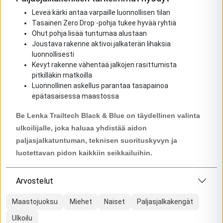
Leveä kärki antaa varpaille luonnollisen tilan
Tasainen Zero Drop -pohja tukee hyvää ryhtiä
Ohut pohja lisää tuntumaa alustaan
Joustava rakenne aktivoi jalkaterän lihaksia
luonnollisesti
Kevyt rakenne vähentää jalkojen rasittumista
pitkilläkin matkoilla
Luonnollinen askellus parantaa tasapainoa
epätasaisessa maastossa
Be Lenka Trailtech Black & Blue on täydellinen valinta
ulkoilijalle, joka haluaa yhdistää aidon
paljasjalkatuntuman, teknisen suorituskyvyn ja
luotettavan pidon kaikkiin seikkailuihin.
Arvostelut
Maastojuoksu
Miehet
Naiset
Paljasjalkakengät
Ulkoilu