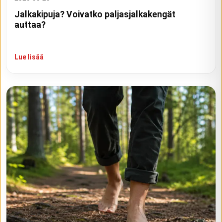
Jalkakipuja? Voivatko paljasjalkakengät
auttaa?
Lue lisää