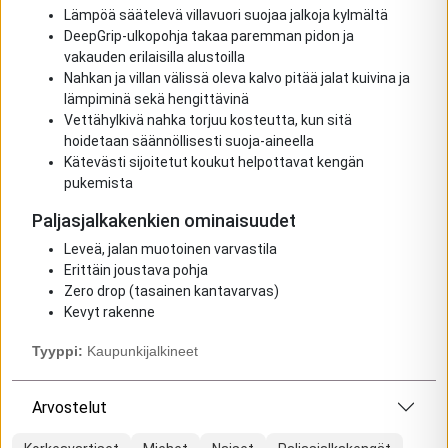
Lämpöä säätelevä villavuori suojaa jalkoja kylmältä
DeepGrip-ulkopohja takaa paremman pidon ja
vakauden erilaisilla alustoilla
Nahkan ja villan välissä oleva kalvo pitää jalat kuivina ja
lämpiminä sekä hengittävinä
Vettähylkivä nahka torjuu kosteutta, kun sitä
hoidetaan säännöllisesti suoja-aineella
Kätevästi sijoitetut koukut helpottavat kengän
pukemista
Paljasjalkakenkien ominaisuudet
Leveä, jalan muotoinen varvastila
Erittäin joustava pohja
Zero drop (tasainen kantavarvas)
Kevyt rakenne
Tyyppi:
Kaupunkijalkineet
Arvostelut