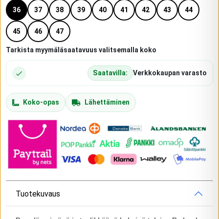
36
37
38
39
40
41
42
43
44
45
46
47
Tarkista myymäläsaatavuus valitsemalla koko
Saatavilla:
Verkkokaupan varasto
Koko-opas
Lähettäminen
Tuotekuvaus