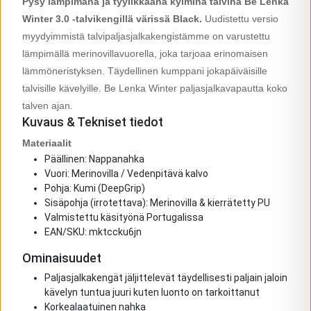
Pysy lämpimänä ja tyylikkäänä kylminä talvina Be Lenka
Winter 3.0 -talvikengillä värissä Black.
Uudistettu versio
myydyimmistä talvipaljasjalkakengistämme on varustettu
lämpimällä merinovillavuorella, joka tarjoaa erinomaisen
lämmöneristyksen. Täydellinen kumppani jokapäiväisille
talvisille kävelyille. Be Lenka Winter paljasjalkavapautta koko
talven ajan.
Kuvaus & Tekniset tiedot
Materiaalit
Päällinen: Nappanahka
Vuori: Merinovilla / Vedenpitävä kalvo
Pohja: Kumi (DeepGrip)
Sisäpohja (irrotettava): Merinovilla & kierrätetty PU
Valmistettu käsityönä Portugalissa
EAN/SKU: mktccku6jn
Ominaisuudet
Paljasjalkakengät jäljittelevät täydellisesti paljain jaloin
kävelyn tuntua juuri kuten luonto on tarkoittanut
Korkealaatuinen nahka