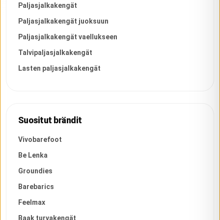
Paljasjalkakengät
Paljasjalkakengät juoksuun
Paljasjalkakengät vaellukseen
Talvipaljasjalkakengät
Lasten paljasjalkakengät
Suositut brändit
Vivobarefoot
Be Lenka
Groundies
Barebarics
Feelmax
Baak turvakengät