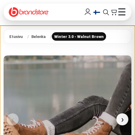
☰
Etusivu
Belenka
Winter 3.0 - Walnut Brown
‹
›