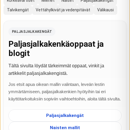
Korkeavartiset
Miehet
Naiset
Paljasjalkakengät
Talvikengät
Vettähylkivät ja vedenpitävät
Välikausi
PALJASJALKAKENGÄT
Paljasjalkakenkäoppaat ja
blogit
Tältä sivulta löydät tärkeimmät oppaat, vinkit ja
artikkelit paljasjalkakengistä.
Jos etsit apua oikean mallin valintaan, leveän lestin
ymmärtämiseen, paljasjalkakenkien hyötyihin tai eri
käyttötarkoituksiin sopiviin vaihtoehtoihin, aloita tältä sivulta.
Paljasjalkakengät
Naisten mallit