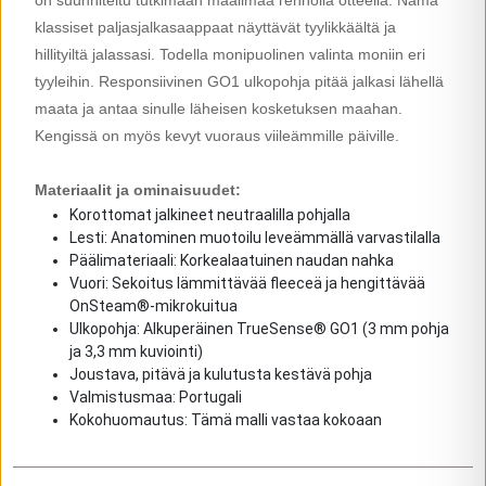
on suunniteltu tutkimaan maailmaa rennolla otteella. Nämä
klassiset paljasjalkasaappaat näyttävät tyylikkäältä ja
hillityiltä jalassasi. Todella monipuolinen valinta moniin eri
tyyleihin. Responsiivinen GO1 ulkopohja pitää jalkasi lähellä
maata ja antaa sinulle läheisen kosketuksen maahan.
Kengissä on myös kevyt vuoraus viileämmille päiville.
Materiaalit ja ominaisuudet:
Korottomat jalkineet neutraalilla pohjalla
Lesti: Anatominen muotoilu leveämmällä varvastilalla
Päälimateriaali: Korkealaatuinen naudan nahka
Vuori: Sekoitus lämmittävää fleeceä ja hengittävää
OnSteam®-mikrokuitua
Ulkopohja: Alkuperäinen TrueSense® GO1 (3 mm pohja
ja 3,3 mm kuviointi)
Joustava, pitävä ja kulutusta kestävä pohja
Valmistusmaa: Portugali
Kokohuomautus: Tämä malli vastaa kokoaan