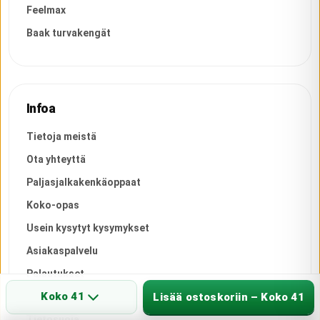
Feelmax
Baak turvakengät
Infoa
Tietoja meistä
Ota yhteyttä
Paljasjalkakenkäoppaat
Koko-opas
Usein kysytyt kysymykset
Asiakaspalvelu
Palautukset
Koko 41
Toimitusehdot
Lisää ostoskoriin – Koko 41
Tietosuoja