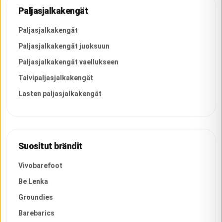
Paljasjalkakengät
Paljasjalkakengät
Paljasjalkakengät juoksuun
Paljasjalkakengät vaellukseen
Talvipaljasjalkakengät
Lasten paljasjalkakengät
Suositut brändit
Vivobarefoot
Be Lenka
Groundies
Barebarics