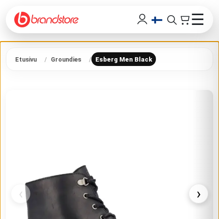
☰
Etusivu
Groundies
Esberg Men Black
‹
›