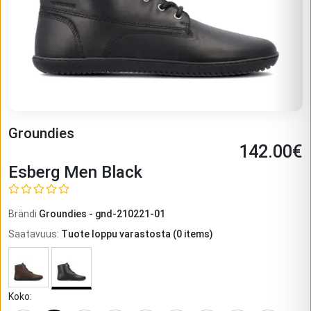
Groundies
142.00
€
Esberg Men Black
Brändi
Groundies
-
gnd-210221-01
Saatavuus
:
Tuote loppu varastosta
(
0
items)
Koko
: