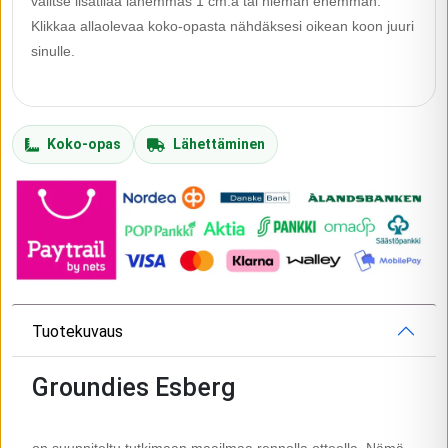
valitse lisätilaa lähemmäs 1 cm:ä tai hieman enemmän.
Klikkaa allaolevaa koko-opasta nähdäksesi oikean koon juuri
sinulle.
Koko-opas
Lähettäminen
Tuotekuvaus
Groundies Esberg