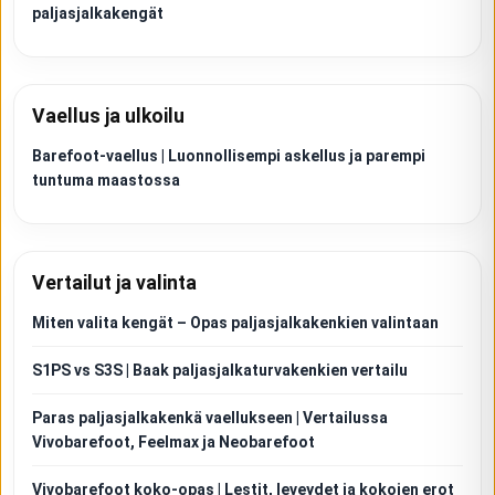
paljasjalkakengät
Vaellus ja ulkoilu
Barefoot-vaellus | Luonnollisempi askellus ja parempi
tuntuma maastossa
Vertailut ja valinta
Miten valita kengät – Opas paljasjalkakenkien valintaan
S1PS vs S3S | Baak paljasjalkaturvakenkien vertailu
Paras paljasjalkakenkä vaellukseen | Vertailussa
Vivobarefoot, Feelmax ja Neobarefoot
Vivobarefoot koko-opas | Lestit, leveydet ja kokojen erot