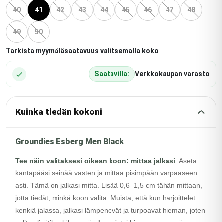
40
41
42
43
44
45
46
47
48
49
50
Tarkista myymäläsaatavuus valitsemalla koko
Saatavilla:
Verkkokaupan varasto
Kuinka tiedän kokoni
Groundies Esberg Men Black
Tee näin valitaksesi oikean koon: mittaa jalkasi
:
Aseta
kantapääsi seinää vasten ja mittaa pisimpään varpaaseen
asti. Tämä on jalkasi mitta. Lisää 0,6–1,5 cm tähän mittaan,
jotta tiedät, minkä koon valita. Muista, että kun harjoittelet
kenkiä jalassa, jalkasi lämpenevät ja turpoavat hieman, joten