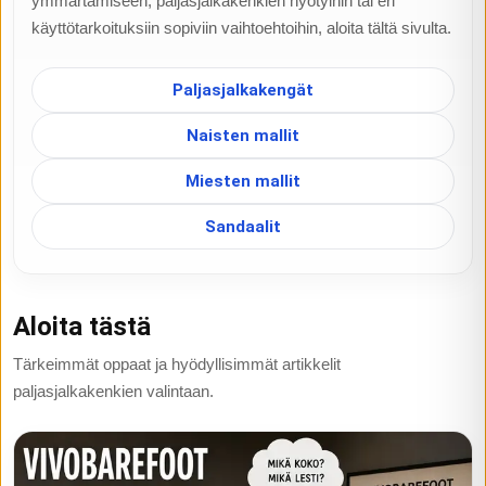
ymmärtämiseen, paljasjalkakenkien hyötyihin tai eri
käyttötarkoituksiin sopiviin vaihtoehtoihin, aloita tältä sivulta.
Paljasjalkakengät
Naisten mallit
Miesten mallit
Sandaalit
Aloita tästä
Tärkeimmät oppaat ja hyödyllisimmät artikkelit
paljasjalkakenkien valintaan.