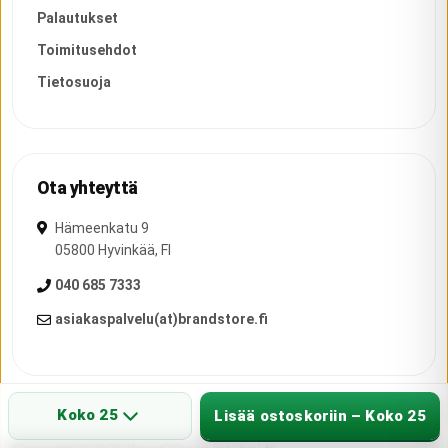
Palautukset
Toimitusehdot
Tietosuoja
Ota yhteyttä
Hämeenkatu 9
05800
Hyvinkää
,
FI
040 685 7333
asiakaspalvelu(at)brandstore.fi
Koko 25
Lisää ostoskoriin – Koko 25