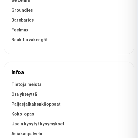
Be Lenka
Groundies
Barebarics
Feelmax
Baak turvakengät
Infoa
Tietoja meistä
Ota yhteyttä
Paljasjalkakenkäoppaat
Koko-opas
Usein kysytyt kysymykset
Asiakaspalvelu