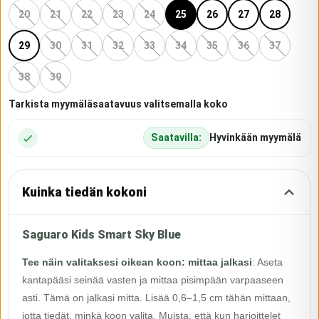
20
21
22
23
24
25
26
27
28
29
30
31
32
33
34
35
36
37
38
39
Tarkista myymäläsaatavuus valitsemalla koko
Saatavilla:
Hyvinkään myymälä
Kuinka tiedän kokoni
Saguaro Kids Smart Sky Blue
Tee näin valitaksesi oikean koon: mittaa jalkasi
:
Aseta
kantapääsi seinää vasten ja mittaa pisimpään varpaaseen
asti. Tämä on jalkasi mitta. Lisää 0,6–1,5 cm tähän mittaan,
jotta tiedät, minkä koon valita. Muista, että kun harjoittelet