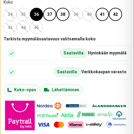
Koko
:
34
35
36
37
38
39
40
41
42
43
44
45
Tarkista myymäläsaatavuus valitsemalla koko
Saatavilla:
Hyvinkään myymälä
Saatavilla:
Verkkokaupan varasto
Koko-opas
Lähettäminen