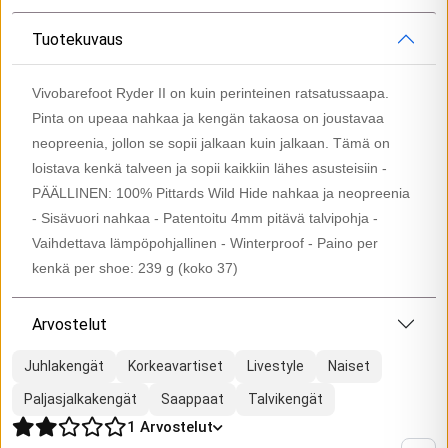
Tuotekuvaus
Vivobarefoot Ryder II on kuin perinteinen ratsatussaapa.
Pinta on upeaa nahkaa ja kengän takaosa on joustavaa
neopreenia, jollon se sopii jalkaan kuin jalkaan. Tämä on
loistava kenkä talveen ja sopii kaikkiin lähes asusteisiin -
PÄÄLLINEN: 100% Pittards Wild Hide nahkaa ja neopreenia
- Sisävuori nahkaa - Patentoitu 4mm pitävä talvipohja -
Vaihdettava lämpöpohjallinen - Winterproof - Paino per
kenkä per shoe: 239 g (koko 37)
Arvostelut
Juhlakengät
Korkeavartiset
Livestyle
Naiset
Paljasjalkakengät
Saappaat
Talvikengät
1
Arvostelut