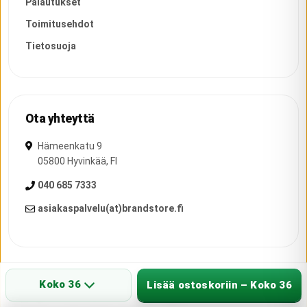
Palautukset
Toimitusehdot
Tietosuoja
Ota yhteyttä
Hämeenkatu 9
05800
Hyvinkää
,
FI
040 685 7333
asiakaspalvelu(at)brandstore.fi
Koko 36
Lisää ostoskoriin – Koko 36
Copyright ©
2026
Brand Group Int.
bgi.fi