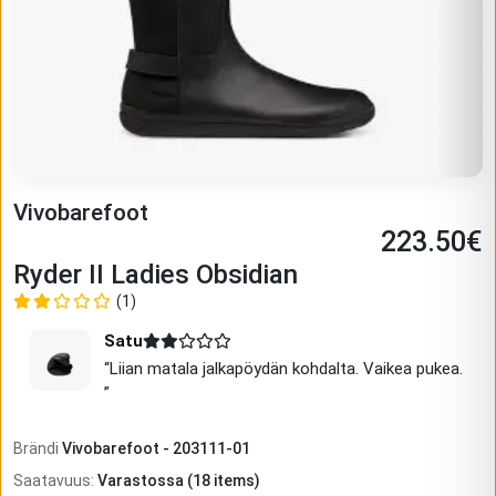
Vivobarefoot
223.50
€
Ryder II Ladies Obsidian
(1)
Satu
“
Liian matala jalkapöydän kohdalta. Vaikea pukea.
”
Brändi
Vivobarefoot
-
203111-01
Saatavuus
:
Varastossa
(
18
items)