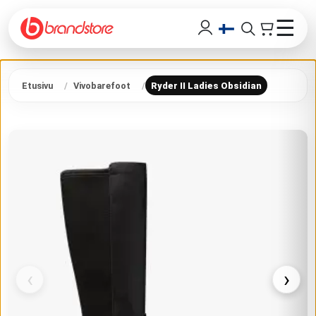
☰
Etusivu
Vivobarefoot
Ryder II Ladies Obsidian
‹
›