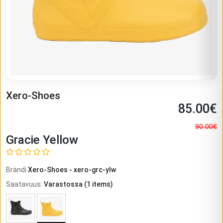
Xero-Shoes
85.00
€
90.00
€
Gracie Yellow
Brändi
Xero-Shoes
-
xero-grc-ylw
Saatavuus
:
Varastossa
(
1
items)