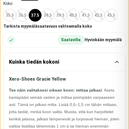
Koko
:
35.5
36.5
37.5
38.5
39.5
40.5
41.5
42.5
43.5
Tarkista myymäläsaatavuus valitsemalla koko
Saatavilla:
Hyvinkään myymälä
Kuinka tiedän kokoni
Xero-Shoes Gracie Yellow
Tee näin valitaksesi oikean koon: mittaa jalkasi
:
Aseta
kantapääsi seinää vasten ja mittaa pisimpään varpaaseen
asti. Tämä on jalkasi mitta. Lisää 0,6–1,5 cm tähän mittaan,
jotta tiedät, minkä koon valita. Muista, että kun harjoittelet
kenkiä jalassa, jalkasi lämpenevät ja turpoavat hieman, joten
valitse lisätilaa lähemmäs 1 cm:ä tai hieman enemmän.