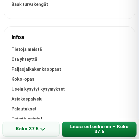
Baak turvakengät
Infoa
Tietoja meistä
Ota yhteyttä
Paljasjalkakenkäoppaat
Koko-opas
Usein kysytyt kysymykset
Asiakaspalvelu
Palautukset
Toimitusehdot
Lisää ostoskoriin – Koko
Koko 37.5
Tietosuoja
37.5