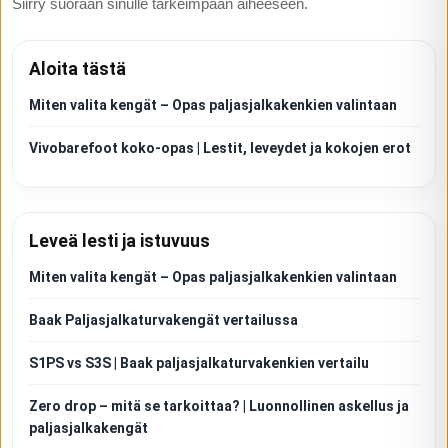
Siirry suoraan sinulle tärkeimpään aiheeseen.
Aloita tästä
Miten valita kengät – Opas paljasjalkakenkien valintaan
Vivobarefoot koko-opas | Lestit, leveydet ja kokojen erot
Leveä lesti ja istuvuus
Miten valita kengät – Opas paljasjalkakenkien valintaan
Baak Paljasjalkaturvakengät vertailussa
S1PS vs S3S | Baak paljasjalkaturvakenkien vertailu
Zero drop – mitä se tarkoittaa? | Luonnollinen askellus ja
paljasjalkakengät