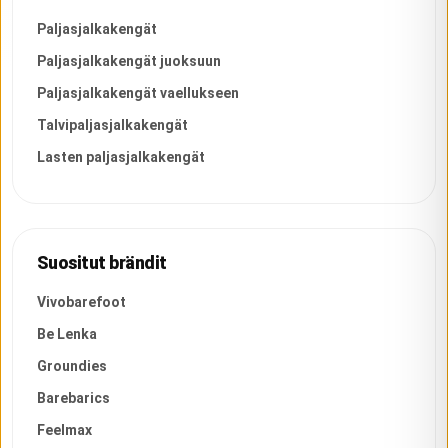
Paljasjalkakengät
Paljasjalkakengät juoksuun
Paljasjalkakengät vaellukseen
Talvipaljasjalkakengät
Lasten paljasjalkakengät
Suositut brändit
Vivobarefoot
Be Lenka
Groundies
Barebarics
Feelmax