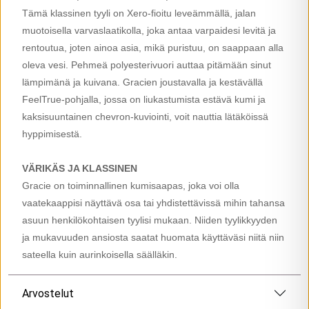
Tämä klassinen tyyli on Xero-fioitu leveämmällä, jalan
muotoisella varvaslaatikolla, joka antaa varpaidesi levitä ja
rentoutua, joten ainoa asia, mikä puristuu, on saappaan alla
oleva vesi. Pehmeä polyesterivuori auttaa pitämään sinut
lämpimänä ja kuivana. Gracien joustavalla ja kestävällä
FeelTrue-pohjalla, jossa on liukastumista estävä kumi ja
kaksisuuntainen chevron-kuviointi, voit nauttia lätäköissä
hyppimisestä.
VÄRIKÄS JA KLASSINEN
Gracie on toiminnallinen kumisaapas, joka voi olla
vaatekaappisi näyttävä osa tai yhdistettävissä mihin tahansa
asuun henkilökohtaisen tyylisi mukaan. Niiden tyylikkyyden
ja mukavuuden ansiosta saatat huomata käyttäväsi niitä niin
sateella kuin aurinkoisella säälläkin.
Arvostelut