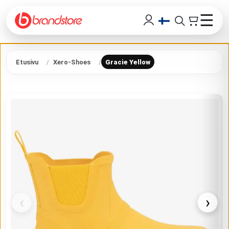
☰
Etusivu
Xero-Shoes
Gracie Yellow
‹
›