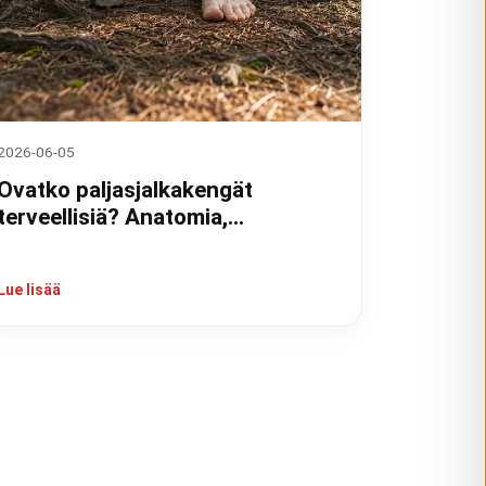
2026-06-05
Ovatko paljasjalkakengät
terveellisiä? Anatomia,
tutkimukset ja kokemukset
Lue lisää