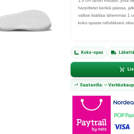
1,5 cm tähän mittaan, jotta ti
harjoittelet kenkiä jalassa, j
valitse lisätilaa lähemmäs 1
koko-opasta nähdäksesi oikean
Koko-opas
Lähett
Lis
Saatavilla: – Verkkokau