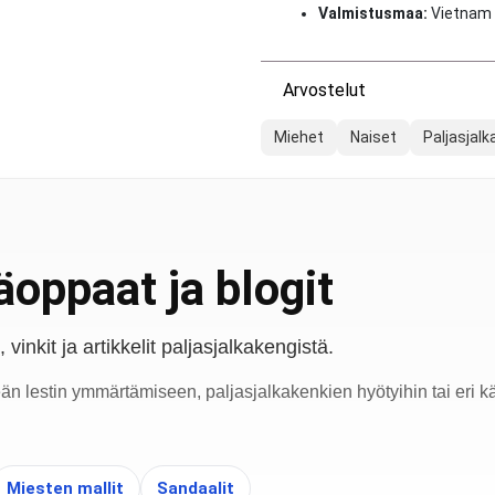
Valmistusmaa:
Vietnam
Arvostelut
Miehet
Naiset
Paljasjal
oppaat ja blogit
vinkit ja artikkelit paljasjalkakengistä.
eän lestin ymmärtämiseen, paljasjalkakenkien hyötyihin tai eri kä
Miesten mallit
Sandaalit