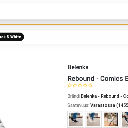
ack & White
Belenka
Rebound - Comics B
Brändi
Belenka
-
Rebound - C
Saatavuus
:
Varastossa
(
145