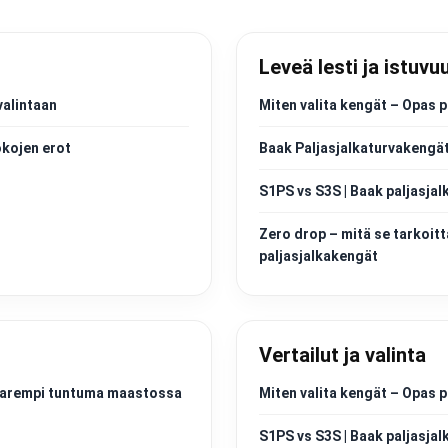
Leveä lesti ja istuvu
valintaan
Miten valita kengät – Opas p
okojen erot
Baak Paljasjalkaturvakengät
S1PS vs S3S | Baak paljasjal
Zero drop – mitä se tarkoitt
paljasjalkakengät
Vertailut ja valinta
a parempi tuntuma maastossa
Miten valita kengät – Opas p
S1PS vs S3S | Baak paljasjal