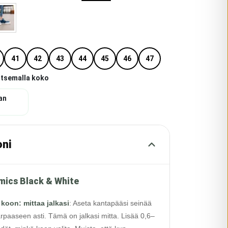
41
42
43
44
45
46
47
itsemalla koko
an
oni
mics Black & White
 koon: mittaa jalkasi
:
Aseta kantapääsi seinää
rpaaseen asti. Tämä on jalkasi mitta. Lisää 0,6–