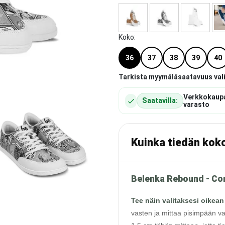
Koko
:
36
37
38
39
40
Tarkista myymäläsaatavuus val
Verkkokaup
Saatavilla:
varasto
Kuinka tiedän kok
Belenka Rebound - Co
Tee näin valitaksesi oikean
vasten ja mittaa pisimpään va