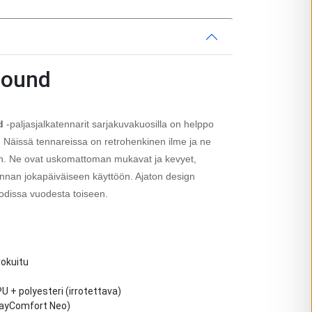
bound
d
-paljasjalkatennarit sarjakuvakuosilla on helppo
 Näissä tennareissa on retrohenkinen ilme ja ne
eihin. Ne ovat uskomattoman mukavat ja kevyet,
linnan jokapäiväiseen käyttöön. Ajaton design
odissa vuodesta toiseen.
rokuitu
U + polyesteri (irrotettava)
ayComfort Neo)