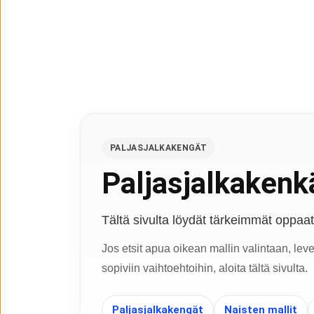
PALJASJALKAKENGÄT
Paljasjalkakenkä
Tältä sivulta löydät tärkeimmät oppaat, 
Jos etsit apua oikean mallin valintaan, lev
sopiviin vaihtoehtoihin, aloita tältä sivulta.
Paljasjalkakengät
Naisten mallit