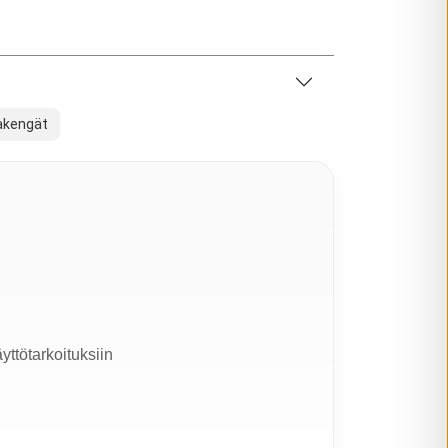
kakengät
yttötarkoituksiin