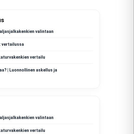
us
aljasjalkakenkien valintaan
 vertailussa
katurvakenkien vertailu
aa? | Luonnollinen askellus ja
aljasjalkakenkien valintaan
katurvakenkien vertailu