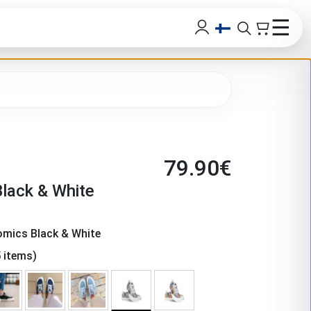
☰
79.90
€
lack & White
omics Black & White
5
items)