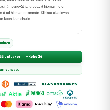
edät, minkä koon valita. Muista, että kun
alkasi lämpenevät ja turpoavat hieman, joten
 cm:ä tai hieman enemmän. Klikkaa allaolevaa
 koon juuri sinulle.
äminen
ää ostoskoriin – Koko 36
pan varasto