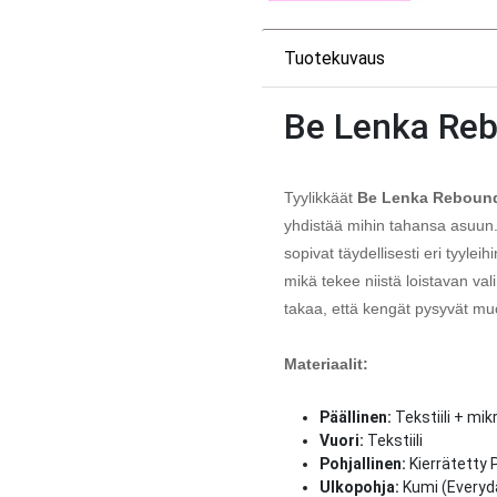
Tuotekuvaus
Be Lenka Re
Tyylikkäät
Be Lenka Reboun
yhdistää mihin tahansa asuun.
sopivat täydellisesti eri tyyl
mikä tekee niistä loistavan va
takaa, että kengät pysyvät mu
Materiaalit:
Päällinen:
Tekstiili + mik
Vuori:
Tekstiili
Pohjallinen:
Kierrätetty P
Ulkopohja:
Kumi (Everyd