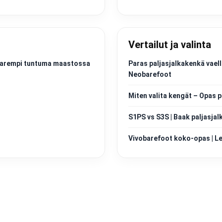
Vertailut ja valinta
a parempi tuntuma maastossa
Paras paljasjalkakenkä vaell
Neobarefoot
Miten valita kengät – Opas p
S1PS vs S3S | Baak paljasjal
Vivobarefoot koko-opas | Les