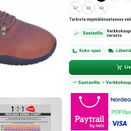
47
48
49
Tarkista myymäläsaatavuus val
Verkkokaup
Saatavilla:
varasto
Koko-opas
Lähett
Lis
Saatavilla: – Verkkokau