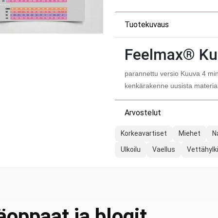
Tuotekuvaus
Feelmax® Ku
parannettu versio Kuuva 4 mini
kenkärakenne uusista materiaa
Arvostelut
Korkeavartiset
Miehet
N
Ulkoilu
Vaellus
Vettähylk
oppaat ja blogit