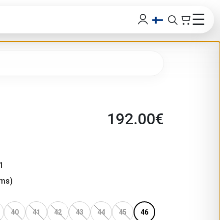
☰
192.00
€
1
ms)
40
41
42
43
44
45
46