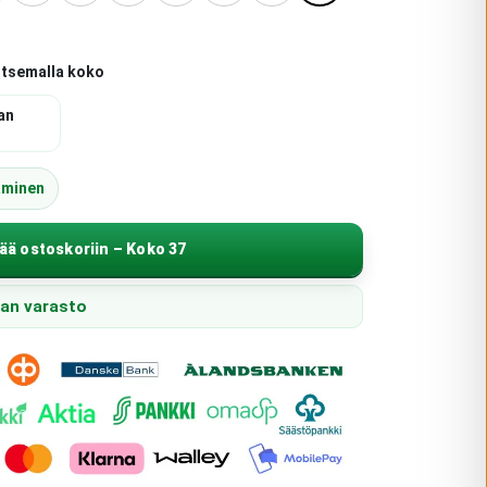
itsemalla koko
an
äminen
ää ostoskoriin – Koko 37
pan varasto