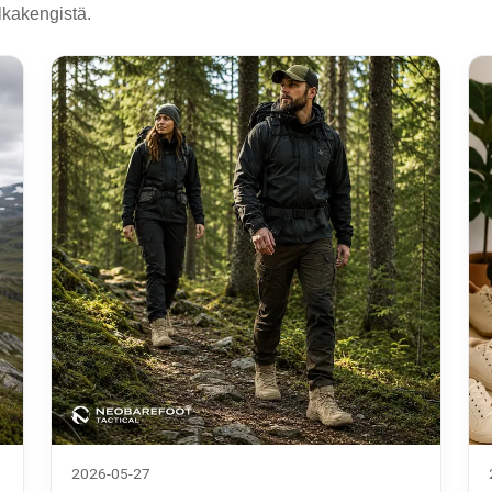
alkakengistä.
2026-05-27