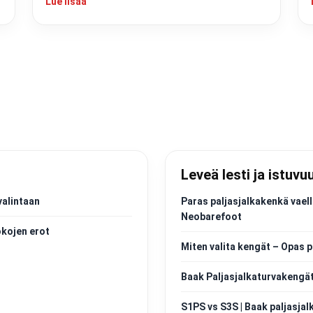
Lue lisää
Leveä lesti ja istuvu
valintaan
Paras paljasjalkakenkä vaell
Neobarefoot
okojen erot
Miten valita kengät – Opas p
Baak Paljasjalkaturvakengät
S1PS vs S3S | Baak paljasjal