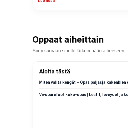
Lue lisää
Oppaat aiheittain
Siirry suoraan sinulle tärkeimpään aiheeseen.
Aloita tästä
Miten valita kengät – Opas paljasjalkakenkien 
Vivobarefoot koko-opas | Lestit, leveydet ja k