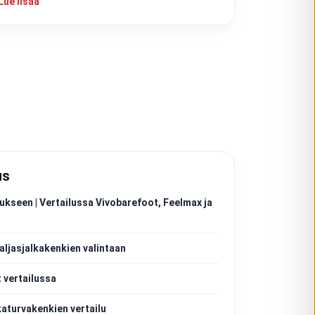
Lue lisää
us
ukseen | Vertailussa Vivobarefoot, Feelmax ja
aljasjalkakenkien valintaan
 vertailussa
katurvakenkien vertailu