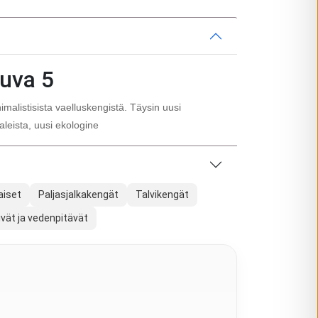
uva 5
malistisista vaelluskengistä. Täysin uusi
leista, uusi ekologine
aiset
Paljasjalkakengät
Talvikengät
ivät ja vedenpitävät