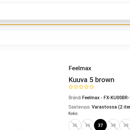
Feelmax
Kuuva 5 brown
Brändi
Feelmax
-
FX-KU00BR-
Saatavuus
:
Varastossa
(
2
ite
Koko
:
35
36
37
38
39