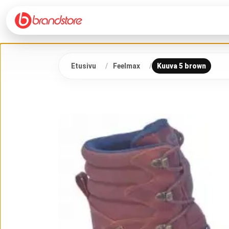
Etusivu
Feelmax
Kuuva 5 brown