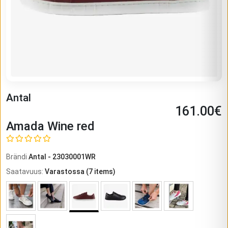
Antal
161.00
€
Amada Wine red
Brändi
Antal
-
23030001WR
Saatavuus
:
Varastossa
(
7
items)