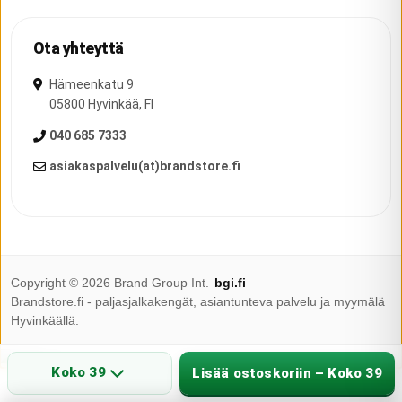
Ota yhteyttä
Hämeenkatu 9
05800
Hyvinkää
,
FI
040 685 7333
asiakaspalvelu(at)brandstore.fi
Copyright ©
2026
Brand Group Int.
bgi.fi
Brandstore.fi - paljasjalkakengät, asiantunteva palvelu ja myymälä
Hyvinkäällä.
Koko 39
Lisää ostoskoriin – Koko 39