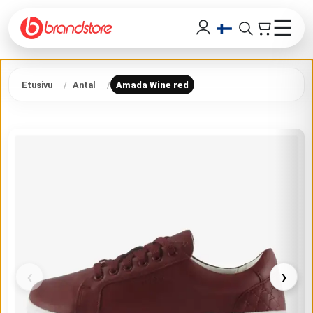
☰
Etusivu
Antal
Amada Wine red
‹
›