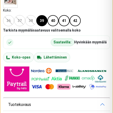
Koko
:
36
37
38
39
40
41
42
Tarkista myymäläsaatavuus valitsemalla koko
Saatavilla:
Hyvinkään myymälä
Koko-opas
Lähettäminen
Tuotekuvaus