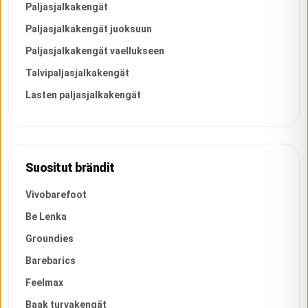
Paljasjalkakengät
Paljasjalkakengät juoksuun
Paljasjalkakengät vaellukseen
Talvipaljasjalkakengät
Lasten paljasjalkakengät
Suositut brändit
Vivobarefoot
Be Lenka
Groundies
Barebarics
Feelmax
Baak turvakengät