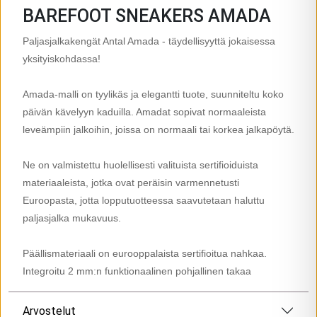
BAREFOOT SNEAKERS AMADA
Paljasjalkakengät Antal Amada - täydellisyyttä jokaisessa
yksityiskohdassa!
Amada-malli on tyylikäs ja elegantti tuote, suunniteltu koko
päivän kävelyyn kaduilla. Amadat sopivat normaaleista
leveämpiin jalkoihin, joissa on normaali tai korkea jalkapöytä.
Ne on valmistettu huolellisesti valituista sertifioiduista
materiaaleista, jotka ovat peräisin varmennetusti
Euroopasta, jotta lopputuotteessa saavutetaan haluttu
paljasjalka mukavuus.
Päällismateriaali on eurooppalaista sertifioitua nahkaa.
Integroitu 2 mm:n funktionaalinen pohjallinen takaa
Arvostelut