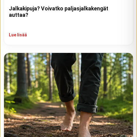
Jalkakipuja? Voivatko paljasjalkakengät
auttaa?
Lue lisää