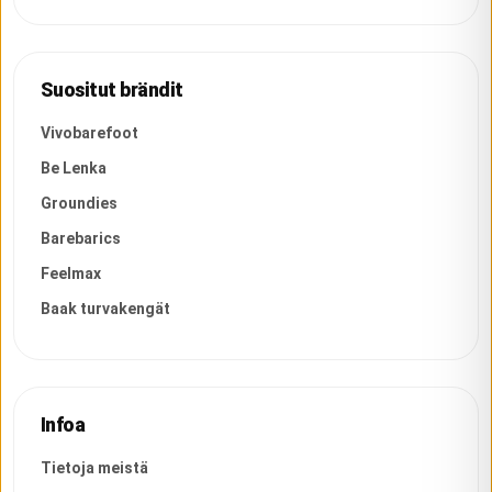
Suositut brändit
Vivobarefoot
Be Lenka
Groundies
Barebarics
Feelmax
Baak turvakengät
Infoa
Tietoja meistä