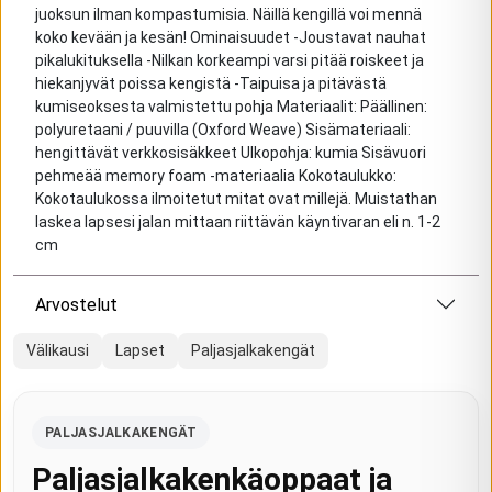
juoksun ilman kompastumisia. Näillä kengillä voi mennä
koko kevään ja kesän! Ominaisuudet -Joustavat nauhat
pikalukituksella -Nilkan korkeampi varsi pitää roiskeet ja
hiekanjyvät poissa kengistä -Taipuisa ja pitävästä
kumiseoksesta valmistettu pohja Materiaalit: Päällinen:
polyuretaani / puuvilla (Oxford Weave) Sisämateriaali:
hengittävät verkkosisäkkeet Ulkopohja: kumia Sisävuori
pehmeää memory foam -materiaalia Kokotaulukko:
Kokotaulukossa ilmoitetut mitat ovat millejä. Muistathan
laskea lapsesi jalan mittaan riittävän käyntivaran eli n. 1-2
cm
Arvostelut
Välikausi
Lapset
Paljasjalkakengät
PALJASJALKAKENGÄT
Paljasjalkakenkäoppaat ja