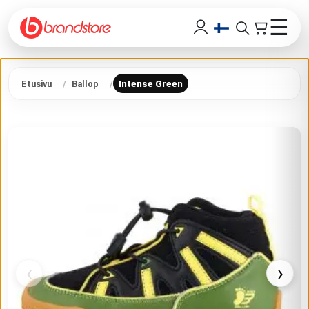
☰
Etusivu
Ballop
Intense Green
‹
›