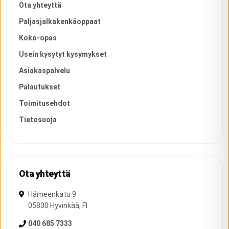
Ota yhteyttä
Paljasjalkakenkäoppaat
Koko-opas
Usein kysytyt kysymykset
Asiakaspalvelu
Palautukset
Toimitusehdot
Tietosuoja
Ota yhteyttä
Hämeenkatu 9
05800
Hyvinkää
,
FI
040 685 7333