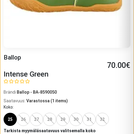
Ballop
70.00
€
Intense Green
Brändi
Ballop
-
BA-8590050
Saatavuus
:
Varastossa
(
1
items)
Koko
:
25
26
27
28
29
30
31
32
Tarkista myymäläsaatavuus valitsemalla koko