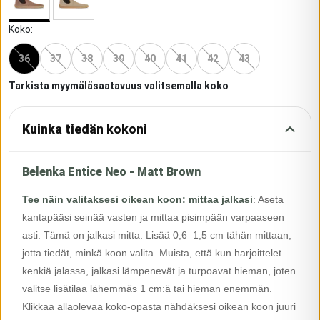
Koko
:
36
37
38
39
40
41
42
43
Tarkista myymäläsaatavuus valitsemalla koko
Kuinka tiedän kokoni
Belenka Entice Neo - Matt Brown
Tee näin valitaksesi oikean koon: mittaa jalkasi
:
Aseta
kantapääsi seinää vasten ja mittaa pisimpään varpaaseen
asti. Tämä on jalkasi mitta. Lisää 0,6–1,5 cm tähän mittaan,
jotta tiedät, minkä koon valita. Muista, että kun harjoittelet
kenkiä jalassa, jalkasi lämpenevät ja turpoavat hieman, joten
valitse lisätilaa lähemmäs 1 cm:ä tai hieman enemmän.
Klikkaa allaolevaa koko-opasta nähdäksesi oikean koon juuri