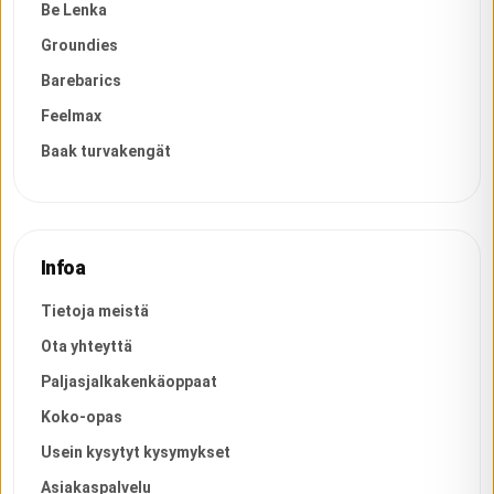
Be Lenka
Groundies
Barebarics
Feelmax
Baak turvakengät
Infoa
Tietoja meistä
Ota yhteyttä
Paljasjalkakenkäoppaat
Koko-opas
Usein kysytyt kysymykset
Asiakaspalvelu