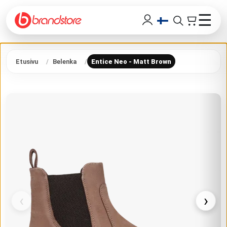
☰
Etusivu
Belenka
Entice Neo - Matt Brown
‹
›