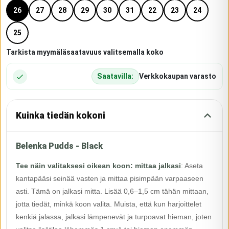
26
27
28
29
30
31
22
23
24
25
Tarkista myymäläsaatavuus valitsemalla koko
Saatavilla:
Verkkokaupan varasto
Kuinka tiedän kokoni
Belenka Pudds - Black
Tee näin valitaksesi oikean koon: mittaa jalkasi
:
Aseta
kantapääsi seinää vasten ja mittaa pisimpään varpaaseen
asti. Tämä on jalkasi mitta. Lisää 0,6–1,5 cm tähän mittaan,
jotta tiedät, minkä koon valita. Muista, että kun harjoittelet
kenkiä jalassa, jalkasi lämpenevät ja turpoavat hieman, joten