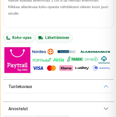
valitse lisätilaa lähemmäs 1 cm:ä tai hieman enemmän.
Klikkaa allaolevaa koko-opasta nähdäksesi oikean koon juuri
sinulle.
Koko-opas
Lähettäminen
Tuotekuvaus
Arvostelut