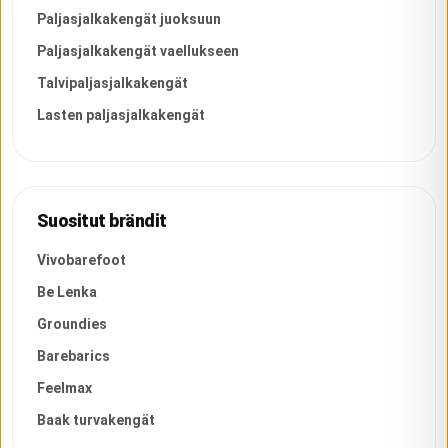
Paljasjalkakengät juoksuun
Paljasjalkakengät vaellukseen
Talvipaljasjalkakengät
Lasten paljasjalkakengät
Suositut brändit
Vivobarefoot
Be Lenka
Groundies
Barebarics
Feelmax
Baak turvakengät