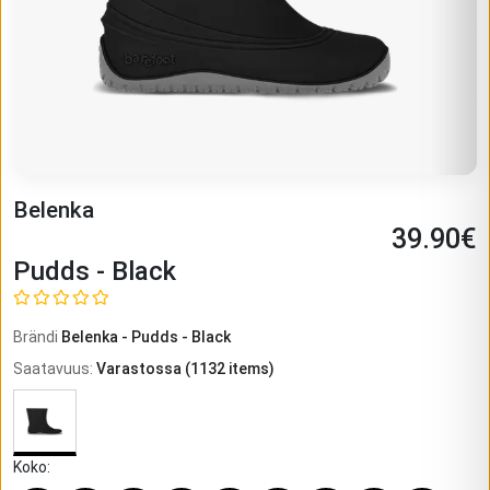
Belenka
39.90
€
Pudds - Black
Brändi
Belenka
-
Pudds - Black
Saatavuus
:
Varastossa
(
1132
items)
Koko
: