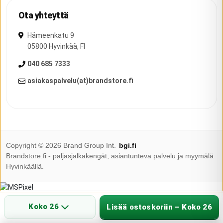
Ota yhteyttä
Hämeenkatu 9
05800
Hyvinkää
,
FI
040 685 7333
asiakaspalvelu(at)brandstore.fi
Copyright ©
2026
Brand Group Int.
bgi.fi
Brandstore.fi - paljasjalkakengät, asiantunteva palvelu ja myymälä
Hyvinkäällä.
Koko 26
Lisää ostoskoriin – Koko 26