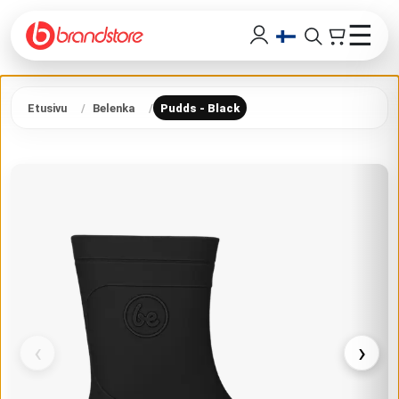
☰
Etusivu
Belenka
Pudds - Black
‹
›