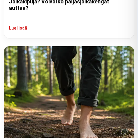
Jalkakipuja? Voivatko paljasjalkakengät
auttaa?
Lue lisää