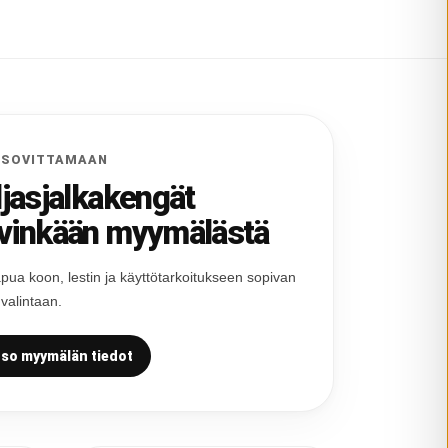
 SOVITTAMAAN
ljasjalkakengät
vinkään myymälästä
pua koon, lestin ja käyttötarkoitukseen sopivan
 valintaan.
so myymälän tiedot