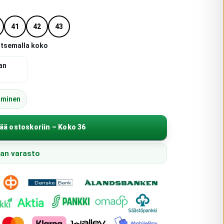
41
42
43
itsemalla koko
an
äminen
ää ostoskoriin – Koko 36
pan varasto