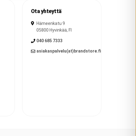
Ota yhteyttä
Hämeenkatu 9
05800
Hyvinkää
,
FI
040 685 7333
asiakaspalvelu(at)brandstore.fi