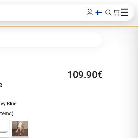
☰
109.90
€
e
avy Blue
items)