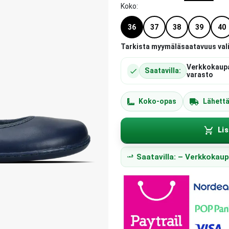
Koko
:
36
37
38
39
40
Tarkista myymäläsaatavuus val
Verkkokaup
Saatavilla:
varasto
Koko-opas
Lähett
Lis
Saatavilla: – Verkkokau