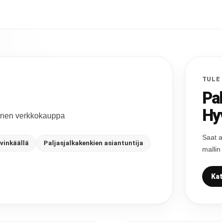
TULE
Pa
Hy
ainen verkkokauppa
Saat a
vinkäällä
Paljasjalkakenkien asiantuntija
mallin
Kat