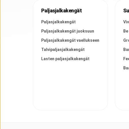
Paljasjalkakengät
Su
Paljasjalkakengät
Vi
Paljasjalkakengät juoksuun
Be
Paljasjalkakengät vaellukseen
Gr
Talvipaljasjalkakengät
Ba
Lasten paljasjalkakengät
Fe
Ba