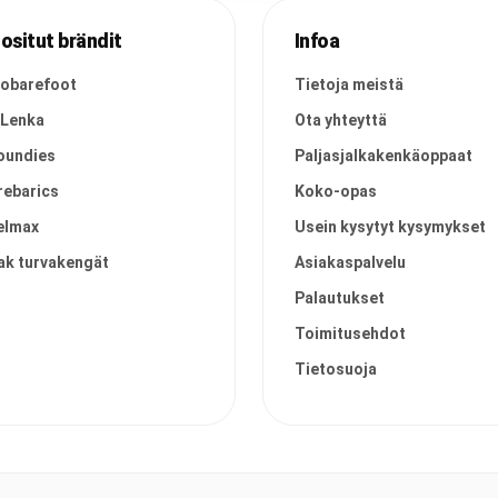
ositut brändit
Infoa
vobarefoot
Tietoja meistä
 Lenka
Ota yhteyttä
oundies
Paljasjalkakenkäoppaat
rebarics
Koko-opas
elmax
Usein kysytyt kysymykset
ak turvakengät
Asiakaspalvelu
Palautukset
Toimitusehdot
Tietosuoja