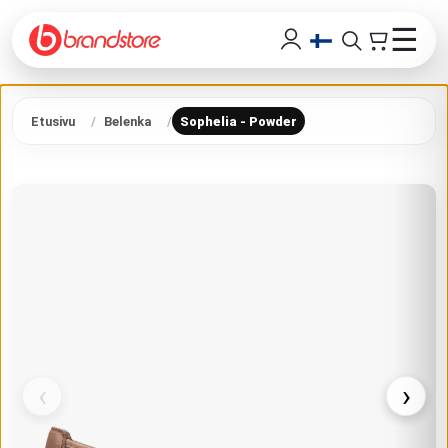
☰
Etusivu
Belenka
Sophelia - Powder
‹
›