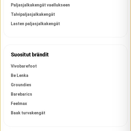
Paljasjalkakengät vaellukseen
Talvipaljasjalkakengät
Lasten paljasjalkakengät
Suositut brändit
Vivobarefoot
Be Lenka
Groundies
Barebarics
Feelmax
Baak turvakengät