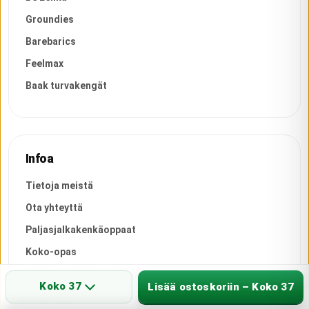
Groundies
Barebarics
Feelmax
Baak turvakengät
Infoa
Tietoja meistä
Ota yhteyttä
Paljasjalkakenkäoppaat
Koko-opas
Usein kysytyt kysymykset
Koko 37
Lisää ostoskoriin – Koko 37
Asiakaspalvelu