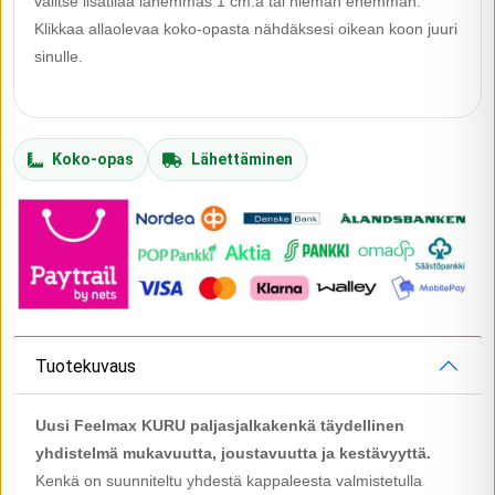
valitse lisätilaa lähemmäs 1 cm:ä tai hieman enemmän.
Klikkaa allaolevaa koko-opasta nähdäksesi oikean koon juuri
sinulle.
Koko-opas
Lähettäminen
Tuotekuvaus
Uusi Feelmax KURU paljasjalkakenkä täydellinen
yhdistelmä mukavuutta, joustavuutta ja kestävyyttä.
Kenkä on suunniteltu yhdestä kappaleesta valmistetulla