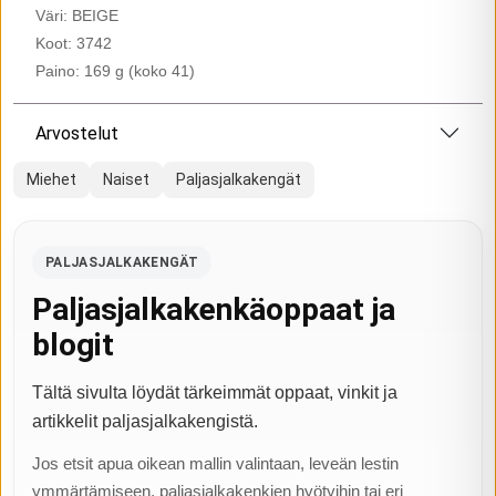
Väri: BEIGE
Koot: 3742
Paino: 169 g (koko 41)
Arvostelut
Miehet
Naiset
Paljasjalkakengät
PALJASJALKAKENGÄT
Paljasjalkakenkäoppaat ja
blogit
Tältä sivulta löydät tärkeimmät oppaat, vinkit ja
artikkelit paljasjalkakengistä.
Jos etsit apua oikean mallin valintaan, leveän lestin
ymmärtämiseen, paljasjalkakenkien hyötyihin tai eri