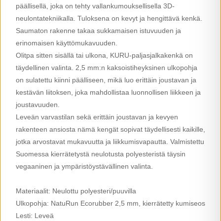
päällisellä, joka on tehty vallankumouksellisella 3D-
neulontatekniikalla. Tuloksena on kevyt ja hengittävä kenkä.
Saumaton rakenne takaa sukkamaisen istuvuuden ja
erinomaisen käyttömukavuuden.
Olitpa sitten sisällä tai ulkona, KURU-paljasjalkakenkä on
täydellinen valinta. 2,5 mm:n kaksoistiheyksinen ulkopohja
on sulatettu kiinni päälliseen, mikä luo erittäin joustavan ja
kestävän liitoksen, joka mahdollistaa luonnollisen liikkeen ja
joustavuuden.
Leveän varvastilan sekä erittäin joustavan ja kevyen
rakenteen ansiosta nämä kengät sopivat täydellisesti kaikille,
jotka arvostavat mukavuutta ja liikkumisvapautta. Valmistettu
Suomessa kierrätetystä neulotusta polyesteristä täysin
vegaaninen ja ympäristöystävällinen valinta.
Materiaalit: Neulottu polyesteri/puuvilla
Ulkopohja: NatuRun Ecorubber 2,5 mm, kierrätetty kumiseos
Lesti: Leveä