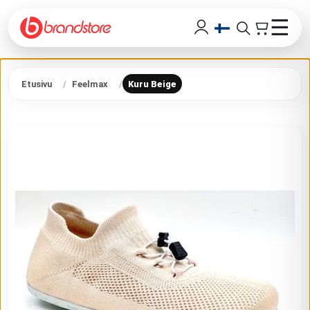
☰
Etusivu
Feelmax
Kuru Beige