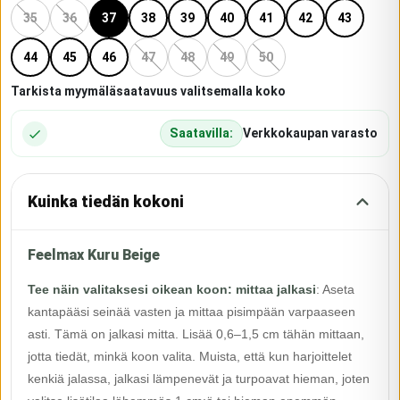
35
36
37
38
39
40
41
42
43
44
45
46
47
48
49
50
Tarkista myymäläsaatavuus valitsemalla koko
Saatavilla:
Verkkokaupan varasto
Kuinka tiedän kokoni
Feelmax Kuru Beige
Tee näin valitaksesi oikean koon: mittaa jalkasi
:
Aseta
kantapääsi seinää vasten ja mittaa pisimpään varpaaseen
asti. Tämä on jalkasi mitta. Lisää 0,6–1,5 cm tähän mittaan,
jotta tiedät, minkä koon valita. Muista, että kun harjoittelet
kenkiä jalassa, jalkasi lämpenevät ja turpoavat hieman, joten