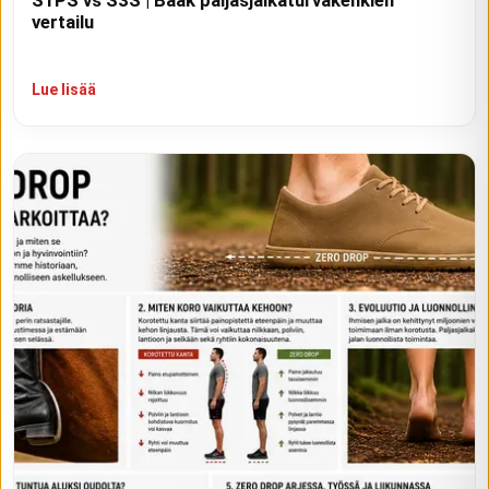
S1PS vs S3S | Baak paljasjalkaturvakenkien
vertailu
Lue lisää