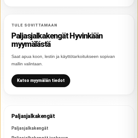
TULE SOVITTAMAAN
Paljasjalkakengät Hyvinkään
myymälästä
Saat apua koon, lestin ja käyttötarkoitukseen sopivan
mallin valintaan.
Katso myymälän tiedot
Paljasjalkakengät
Paljasjalkakengät
Paljasjalkakengät juoksuun