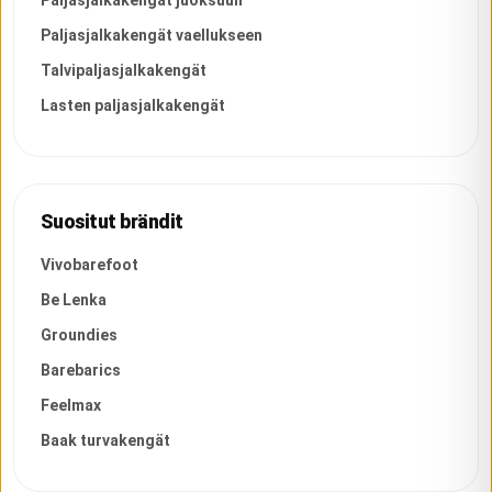
Paljasjalkakengät vaellukseen
Talvipaljasjalkakengät
Lasten paljasjalkakengät
Suositut brändit
Vivobarefoot
Be Lenka
Groundies
Barebarics
Feelmax
Baak turvakengät