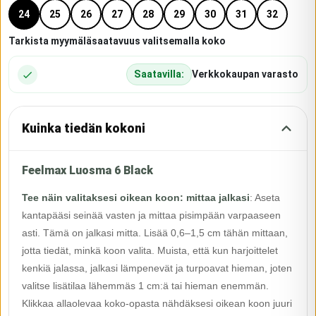
24
25
26
27
28
29
30
31
32
Tarkista myymäläsaatavuus valitsemalla koko
Saatavilla:
Verkkokaupan varasto
Kuinka tiedän kokoni
Feelmax Luosma 6 Black
Tee näin valitaksesi oikean koon: mittaa jalkasi
:
Aseta
kantapääsi seinää vasten ja mittaa pisimpään varpaaseen
asti. Tämä on jalkasi mitta. Lisää 0,6–1,5 cm tähän mittaan,
jotta tiedät, minkä koon valita. Muista, että kun harjoittelet
kenkiä jalassa, jalkasi lämpenevät ja turpoavat hieman, joten
valitse lisätilaa lähemmäs 1 cm:ä tai hieman enemmän.
Klikkaa allaolevaa koko-opasta nähdäksesi oikean koon juuri