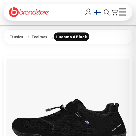
☰
Etusivu
Feelmax
Luosma 6 Black