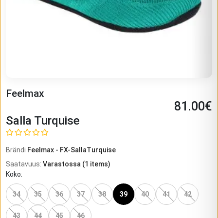
Feelmax
81.00
€
Salla Turquise
Brändi
Feelmax
-
FX-SallaTurquise
Saatavuus
:
Varastossa
(
1
items)
Koko
:
34
35
36
37
38
39
40
41
42
43
44
45
46