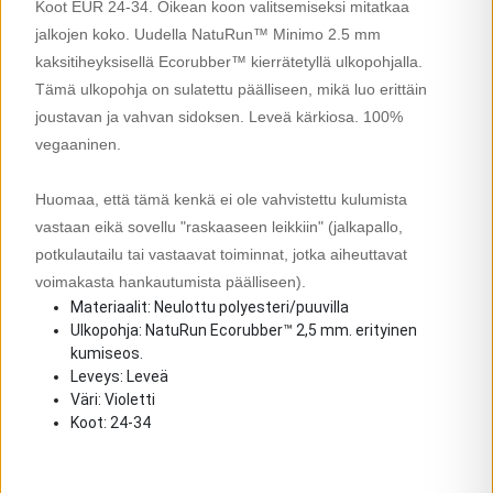
Koot EUR 24-34. Oikean koon valitsemiseksi mitatkaa
jalkojen koko. Uudella NatuRun™ Minimo 2.5 mm
kaksitiheyksisellä Ecorubber™ kierrätetyllä ulkopohjalla.
Tämä ulkopohja on sulatettu päälliseen, mikä luo erittäin
joustavan ja vahvan sidoksen. Leveä kärkiosa. 100%
vegaaninen.
Huomaa, että tämä kenkä ei ole vahvistettu kulumista
vastaan eikä sovellu "raskaaseen leikkiin" (jalkapallo,
potkulautailu tai vastaavat toiminnat, jotka aiheuttavat
voimakasta hankautumista päälliseen).
Materiaalit: Neulottu polyesteri/puuvilla
Ulkopohja: NatuRun Ecorubber™ 2,5 mm. erityinen
kumiseos.
Leveys: Leveä
Väri: Violetti
Koot: 24-34