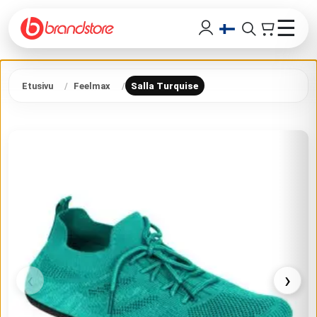
☰
Etusivu
Feelmax
Salla Turquise
‹
›