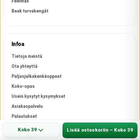
Feelmax
Baak turvakengät
Infoa
Tietoja meistä
Ota yhteyttä
Paljasjalkakenkäoppaat
Koko-opas
Usein kysytyt kysymykset
Asiakaspalvelu
Palautukset
Toimitusehdot
Koko 39
Lisää ostoskoriin – Koko 39
Tietosuoja