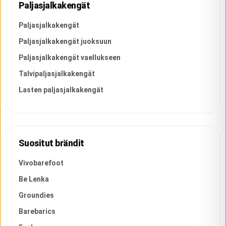
Paljasjalkakengät
Paljasjalkakengät
Paljasjalkakengät juoksuun
Paljasjalkakengät vaellukseen
Talvipaljasjalkakengät
Lasten paljasjalkakengät
Suositut brändit
Vivobarefoot
Be Lenka
Groundies
Barebarics