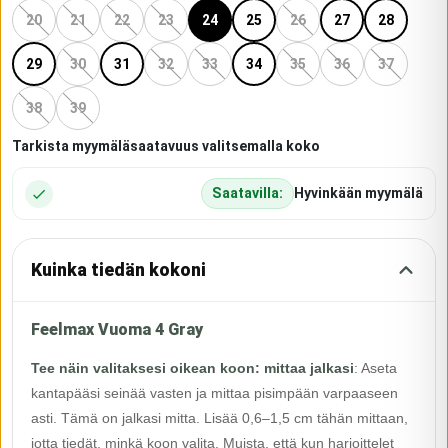
20
21
22
23
24
25
26
27
28
29
30
31
32
33
34
35
36
37
38
39
Tarkista myymäläsaatavuus valitsemalla koko
Saatavilla:
Hyvinkään myymälä
Kuinka tiedän kokoni
Feelmax Vuoma 4 Gray
Tee näin valitaksesi oikean koon: mittaa jalkasi
:
Aseta
kantapääsi seinää vasten ja mittaa pisimpään varpaaseen
asti. Tämä on jalkasi mitta. Lisää 0,6–1,5 cm tähän mittaan,
jotta tiedät, minkä koon valita. Muista, että kun harjoittelet