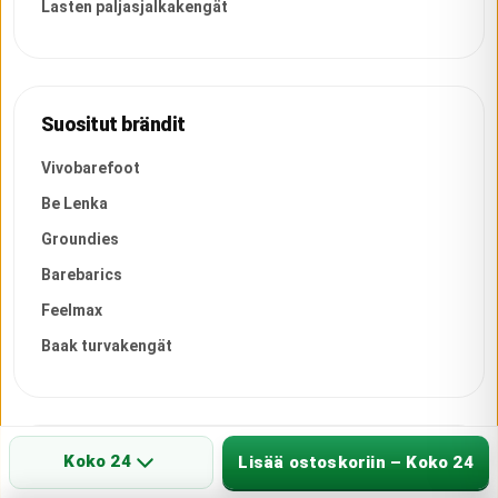
Lasten paljasjalkakengät
Suositut brändit
Vivobarefoot
Be Lenka
Groundies
Barebarics
Feelmax
Baak turvakengät
Koko 24
Infoa
Lisää ostoskoriin – Koko 24