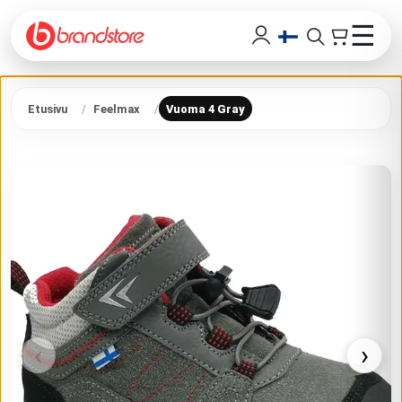
☰
Etusivu
Feelmax
Vuoma 4 Gray
‹
›