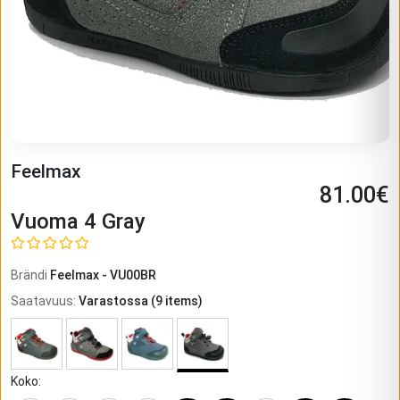
Feelmax
81.00
€
Vuoma 4 Gray
Brändi
Feelmax
-
VU00BR
Saatavuus
:
Varastossa
(
9
items)
Koko
: