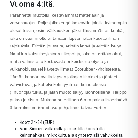
Vuoma 4:ltä.
Parannettu muotoilu, kestävämmät materiaalit ja
varvassuojus. Paljasjalkakengä kasvaville jaloille kylmempiin
olosuhteisiin, esim välikausikengäksi. Ensimmäinen kenkä,
joka on suunniteltu antamaan lapsen jalan kasvaa ilman
rajoituksia. Erittäin joustava, erittäin leveä ja erittäin kevyt.
NatuRun kaksitiheyksinen ulkopohja, joka on erittäin ohut,
mutta valmistettu kestävästä erikoiskierrätetystä ja
vulkanoidusta (ei käytetty liimaa) Ecorubber -yhdisteestä.
Tämän kengän avulla lapsen jalkojen lihakset ja jänteet
vahvistuvat, jalkaholvi kehittyy ilman keinotekoisia
(=huonoja) tukia, ja jalan muoto säilyy luonnollisena. Helppo
pukea ja riisua. Mukana on erillinen 6 mm paksu lisäeristävä
3-kerroksinen irrotettava pohjallinen talvea varten.
Koot: 24-34 (EUR)
Väri: Sininen valkoisilla ja mustilla koristeilla:
keinonahkaa, mikrokuitua ja synteettisiä vahvikkeita