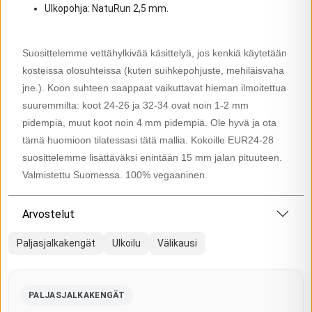
Ulkopohja: NatuRun 2,5 mm.
Suosittelemme vettähylkivää käsittelyä, jos kenkiä käytetään
kosteissa olosuhteissa (kuten suihkepohjuste, mehiläisvaha
jne.). Koon suhteen saappaat vaikuttavat hieman ilmoitettua
suuremmilta: koot 24-26 ja 32-34 ovat noin 1-2 mm
pidempiä, muut koot noin 4 mm pidempiä. Ole hyvä ja ota
tämä huomioon tilatessasi tätä mallia. Kokoille EUR24-28
suosittelemme lisättäväksi enintään 15 mm jalan pituuteen.
Valmistettu Suomessa. 100% vegaaninen.
Arvostelut
Paljasjalkakengät
Ulkoilu
Välikausi
PALJASJALKAKENGÄT