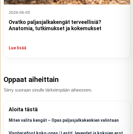
2026-06-05
Ovatko paljasjalkakengät terveellisiä?
Anatomia, tutkimukset ja kokemukset
Lue lisää
Oppaat aiheittain
Siirry suoraan sinulle tärkeimpään aiheeseen.
Aloita tästä
Miten valita kengät – Opas paljasjalkakenkien valintaan
Vivobarefoot koko-opas | Lestit, leveydet ja kokojen erot