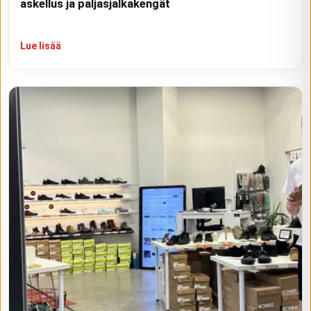
askellus ja paljasjalkakengät
Lue lisää