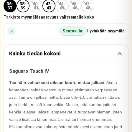
36-
38-
40-
42-
44-
45-
47-
37
39
41
43
45
46
48
Tarkista myymäläsaatavuus valitsemalla koko
Saatavilla:
Hyvinkään myymälä
Kuinka tiedän kokoni
Saguaro Touch IV
Tee näin valitaksesi oikean koon: mittaa jalkasi
:
Aseta
kantapääsi seinää vasten ja mittaa pisimpään varpaaseen
asti. Tämä on jalkasi mitta. Lisää 0,6–1,5 cm tähän mittaan,
jotta tiedät, minkä koon valita. Muista, että kun harjoittelet
kenkiä jalassa, jalkasi lämpenevät ja turpoavat hieman, joten
valitse lisätilaa lähemmäs 1 cm:ä tai hieman enemmän.
Klikkaa allaolevaa koko-opasta nähdäksesi oikean koon juuri