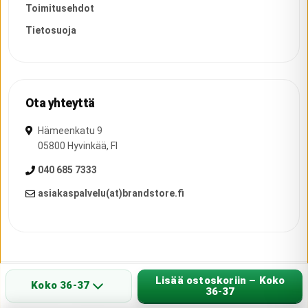
Toimitusehdot
Tietosuoja
Ota yhteyttä
Hämeenkatu 9
05800
Hyvinkää
,
FI
040 685 7333
asiakaspalvelu(at)brandstore.fi
Lisää ostoskoriin – Koko
Copyright ©
2026
Brand Group Int.
bgi.fi
Koko 36-37
36-37
Brandstore.fi - paljasjalkakengät, asiantunteva palvelu ja myymälä