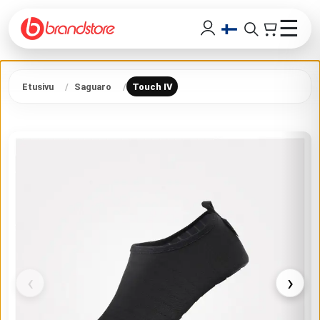
☰
Etusivu
Saguaro
Touch IV
‹
›