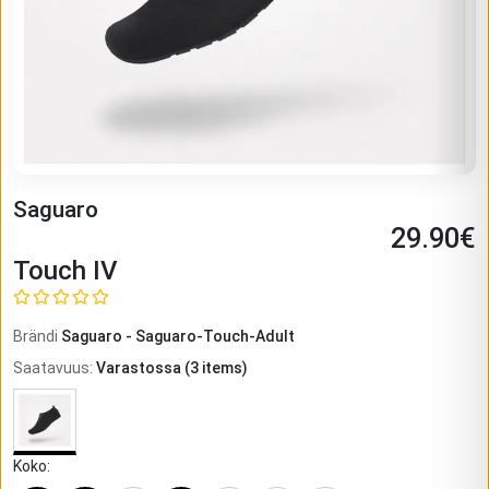
Saguaro
29.90
€
Touch IV
Brändi
Saguaro
-
Saguaro-Touch-Adult
Saatavuus
:
Varastossa
(
3
items)
Koko
: