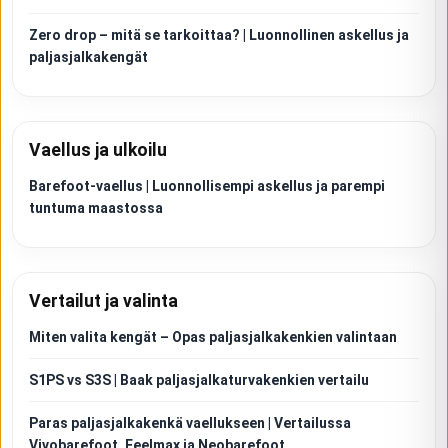
Zero drop – mitä se tarkoittaa? | Luonnollinen askellus ja
paljasjalkakengät
Vaellus ja ulkoilu
Barefoot-vaellus | Luonnollisempi askellus ja parempi
tuntuma maastossa
Vertailut ja valinta
Miten valita kengät – Opas paljasjalkakenkien valintaan
S1PS vs S3S | Baak paljasjalkaturvakenkien vertailu
Paras paljasjalkakenkä vaellukseen | Vertailussa
Vivobarefoot, Feelmax ja Neobarefoot