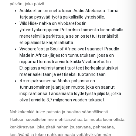
päivän, joka päivä.
Addikset on ommeltu käsin Addis Abebassa. Tämä
tarjoaa pysyvää työtä paikallisille yhteisöille.
Wild Hide- nahka on Vivobarefootin
yhteistyökumppanin Pittardsin toimesta luonnollisilla
menetelmillä parkittua ja se on ostettu itsenäisiltä
etiopialaisilta karjatilallisilta.
Vivobarefoot ja Soul of Africa ovat saaneet Proudly
Made in Africa- järjestön tunnustuksen, jossa on
riippumattomasti arvioitu kaikki Vivobarefootin
Etiopiassa valmistamat tuotteet korkealaatuisiksi
materiaaleiltaan ja eettiseksi tuotannoltaan.
4 mm paksuisessa Ababa-pohjassa on
tunnusomainen jalanjäljen muoto, joka on saanut
inspiraationsa Tansaniasta löydetyistä jäljistä, jotka
olivat arviolta 3,7 miljoonan vuoden takaiset.
Nahkakenkiä tulee putsata ja huoltaa säännöllisesti
Hoitoon suosittelemme mehiläisvahaa tai muuta luonnollista
kenkärasvaa, joka pitää nahan joustavana, pehmeänä,
kestävänä ja tekee nahkapinnasta vettähylkivämmän.