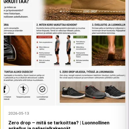
2026-05-13
Zero drop – mitä se tarkoittaa? | Luonnollinen
askellus ja paljasjalkakengät