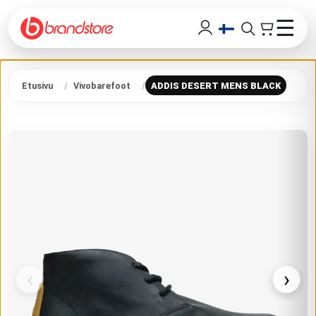
☰
Etusivu
Vivobarefoot
ADDIS DESERT MENS BLACK
‹
›