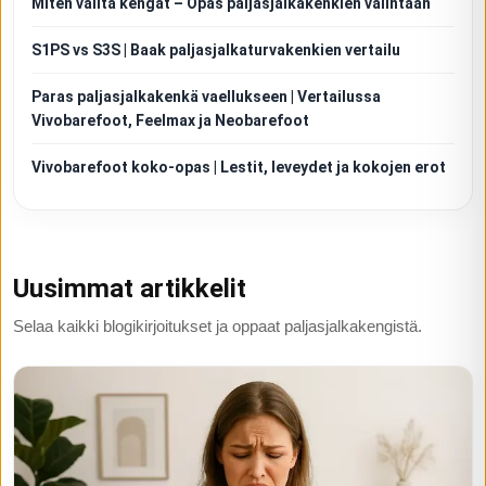
Miten valita kengät – Opas paljasjalkakenkien valintaan
S1PS vs S3S | Baak paljasjalkaturvakenkien vertailu
Paras paljasjalkakenkä vaellukseen | Vertailussa
Vivobarefoot, Feelmax ja Neobarefoot
Vivobarefoot koko-opas | Lestit, leveydet ja kokojen erot
Uusimmat artikkelit
Selaa kaikki blogikirjoitukset ja oppaat paljasjalkakengistä.