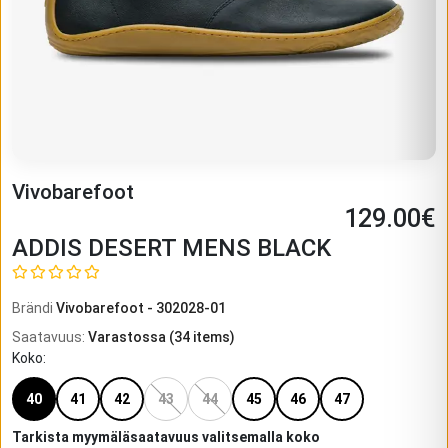
Vivobarefoot
129.00
€
ADDIS DESERT MENS BLACK
Brändi
Vivobarefoot
-
302028-01
Saatavuus
:
Varastossa
(
34
items)
Koko
:
40
41
42
43
44
45
46
47
Tarkista myymäläsaatavuus valitsemalla koko