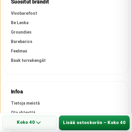
Suositut brändit
Vivobarefoot
Be Lenka
Groundies
Barebarics
Feelmax
Baak turvakengät
Infoa
Tietoja meistä
Ota yhteyttä
Paljasjalkakenkäoppaat
Koko 40
Lisää ostoskoriin – Koko 40
Koko-opas