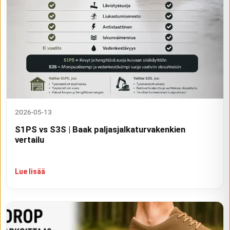
2026-05-13
S1PS vs S3S | Baak paljasjalkaturvakenkien
vertailu
Lue lisää