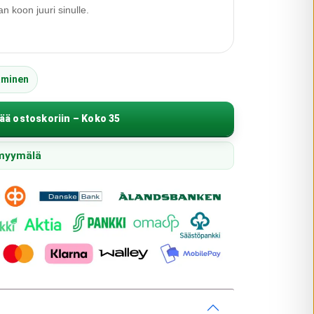
 koon juuri sinulle.
äminen
ää ostoskoriin – Koko 35
 myymälä