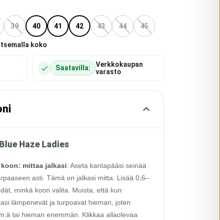
39
40
41
42
43
44
45
itsemalla koko
Verkkokaupan
Saatavilla:
varasto
oni
 Blue Haze Ladies
 koon: mittaa jalkasi
:
Aseta kantapääsi seinää
rpaaseen asti. Tämä on jalkasi mitta. Lisää 0,6–
edät, minkä koon valita. Muista, että kun
alkasi lämpenevät ja turpoavat hieman, joten
 cm:ä tai hieman enemmän. Klikkaa allaolevaa