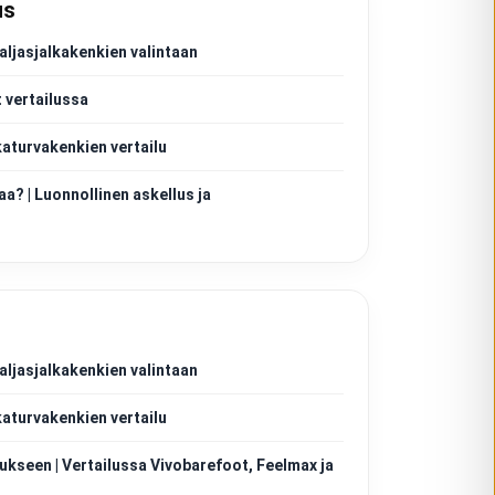
us
aljasjalkakenkien valintaan
 vertailussa
katurvakenkien vertailu
aa? | Luonnollinen askellus ja
aljasjalkakenkien valintaan
katurvakenkien vertailu
ukseen | Vertailussa Vivobarefoot, Feelmax ja