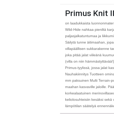
Primus Knit I
on laadukkaista luonnonmateria
Wild-Hide nahkaa pieniltä karjat
paljasjalkatuntumaa ja liikkum
Säilytä tunne äitimaahan, jo
villapäällisen sukkarakenne ta
joka pitää jalat viileänä kuu
(villa on niin hämmästyttävää!
Primus-tyylissä, jossa jalat kas
Nauhakiinnitys Tuotteen omina
mm paksuinen Multi Terrain-po
maahan kasvaville jaloille. P
korkealaatuinen merinovillase
keliolosuhteisiin kesäksi sekä 
lämpötilan säätelyä ennennäke