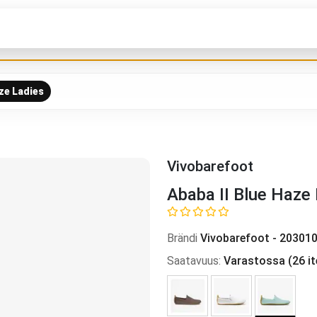
aze Ladies
Vivobarefoot
Ababa II Blue Haze
Brändi
Vivobarefoot
-
203010
Saatavuus
:
Varastossa
(
26
i