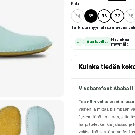
Koko
:
34
35
36
37
38
Tarkista myymäläsaatavuus val
Hyvinkään
Saatavilla:
myymälä
Kuinka tiedän kok
Vivobarefoot Ababa II
Tee näin valitaksesi oikean
vasten ja mittaa pisimpään va
1,5 cm tähän mittaan, jotta ti
harjoittelet kenkiä jalassa, j
valitse lisätilaa lähemmäs 1