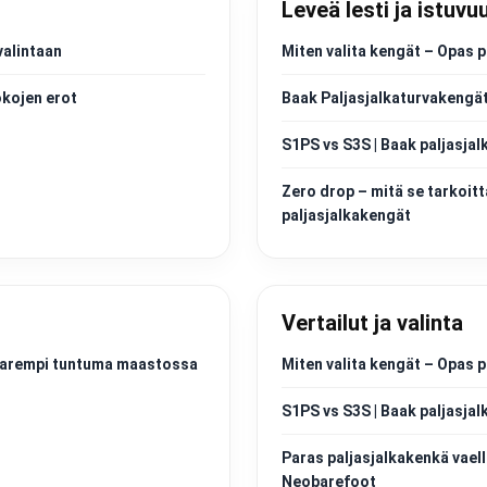
Leveä lesti ja istuvu
valintaan
Miten valita kengät – Opas p
okojen erot
Baak Paljasjalkaturvakengät
S1PS vs S3S | Baak paljasjal
Zero drop – mitä se tarkoitt
paljasjalkakengät
Vertailut ja valinta
a parempi tuntuma maastossa
Miten valita kengät – Opas p
S1PS vs S3S | Baak paljasjal
Paras paljasjalkakenkä vaell
Neobarefoot