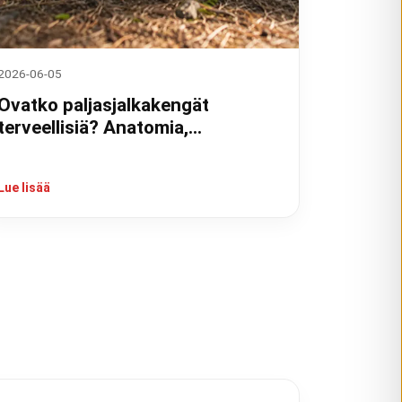
2026-06-05
Ovatko paljasjalkakengät
terveellisiä? Anatomia,
tutkimukset ja kokemukset
Lue lisää