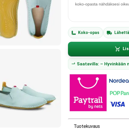
koko-opasta nähdäksesi oikean
Koko-opas
Lähett
Lis
Saatavilla: – Hyvinkään
Tuotekuvaus