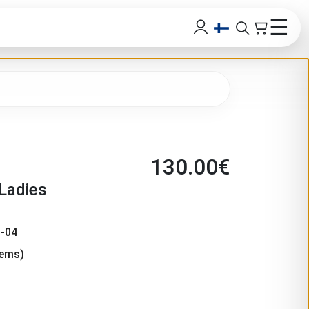
☰
130.00
€
 Ladies
-04
tems)