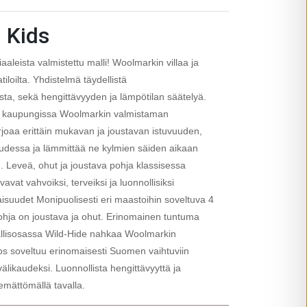
I Kids
aleista valmistettu malli! Woolmarkin villaa ja
iloilta. Yhdistelmä täydellistä
ista, sekä hengittävyyden ja lämpötilan säätelyä.
pa kaupungissa Woolmarkin valmistaman
rjoaa erittäin mukavan ja joustavan istuvuuden,
muudessa ja lämmittää ne kylmien säiden aikaan
). Leveä, ohut ja joustava pohja klassisessa
vavat vahvoiksi, terveiksi ja luonnollisiksi
isuudet Monipuolisesti eri maastoihin soveltuva 4
hja on joustava ja ohut. Erinomainen tuntuma
äällisosassa Wild-Hide nahkaa Woolmarkin
os soveltuu erinomaisesti Suomen vaihtuviin
välikaudeksi. Luonnollista hengittävyyttä ja
mättömällä tavalla.