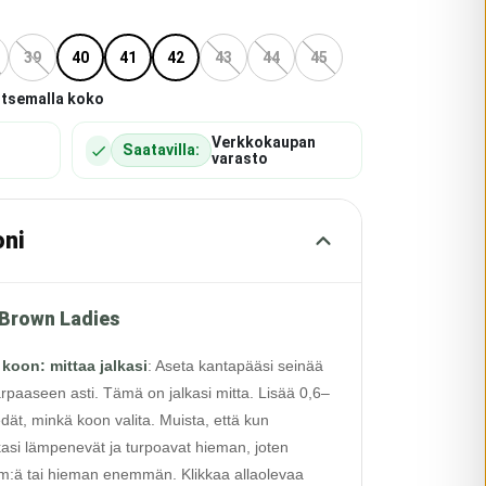
39
40
41
42
43
44
45
itsemalla koko
Verkkokaupan
Saatavilla:
varasto
oni
 Brown Ladies
 koon: mittaa jalkasi
:
Aseta kantapääsi seinää
rpaaseen asti. Tämä on jalkasi mitta. Lisää 0,6–
edät, minkä koon valita. Muista, että kun
alkasi lämpenevät ja turpoavat hieman, joten
 cm:ä tai hieman enemmän. Klikkaa allaolevaa