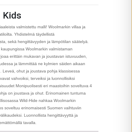
I Kids
aleista valmistettu malli! Woolmarkin villaa ja
iloilta. Yhdistelmä täydellistä
ista, sekä hengittävyyden ja lämpötilan säätelyä.
pa kaupungissa Woolmarkin valmistaman
rjoaa erittäin mukavan ja joustavan istuvuuden,
muudessa ja lämmittää ne kylmien säiden aikaan
). Leveä, ohut ja joustava pohja klassisessa
vavat vahvoiksi, terveiksi ja luonnollisiksi
isuudet Monipuolisesti eri maastoihin soveltuva 4
hja on joustava ja ohut. Erinomainen tuntuma
äällisosassa Wild-Hide nahkaa Woolmarkin
os soveltuu erinomaisesti Suomen vaihtuviin
välikaudeksi. Luonnollista hengittävyyttä ja
mättömällä tavalla.