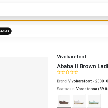
Ladies
Vivobarefoot
Ababa II Brown Lad
Brändi
Vivobarefoot
-
203010
Saatavuus
:
Varastossa
(
39
i