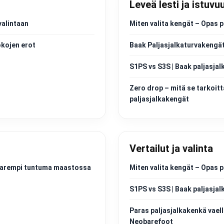
Leveä lesti ja istuvu
valintaan
Miten valita kengät – Opas p
okojen erot
Baak Paljasjalkaturvakengät
S1PS vs S3S | Baak paljasjal
Zero drop – mitä se tarkoitt
paljasjalkakengät
Vertailut ja valinta
a parempi tuntuma maastossa
Miten valita kengät – Opas p
S1PS vs S3S | Baak paljasjal
Paras paljasjalkakenkä vaell
Neobarefoot