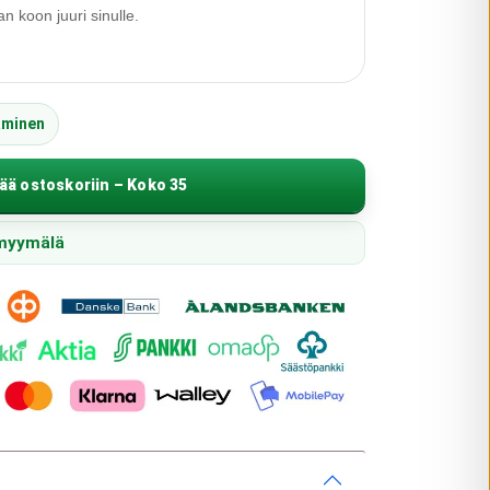
 koon juuri sinulle.
äminen
ää ostoskoriin – Koko 35
 myymälä