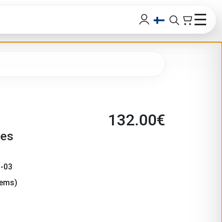
☰
132.00
€
ies
-03
tems)