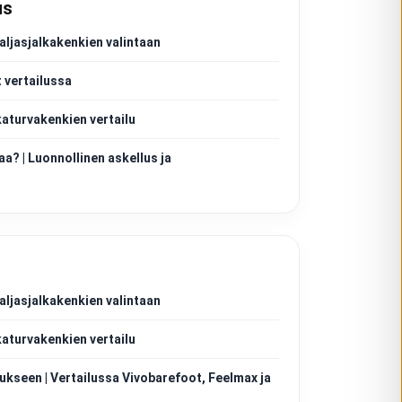
us
aljasjalkakenkien valintaan
 vertailussa
katurvakenkien vertailu
aa? | Luonnollinen askellus ja
aljasjalkakenkien valintaan
katurvakenkien vertailu
ukseen | Vertailussa Vivobarefoot, Feelmax ja