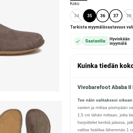
Koko
:
34
35
36
37
38
Tarkista myymäläsaatavuus val
Hyvinkään
Saatavilla:
myymälä
Kuinka tiedän kok
Vivobarefoot Ababa II
Tee näin valitaksesi oikean
vasten ja mittaa pisimpään va
1,5 cm tähän mittaan, jotta ti
harjoittelet kenkiä jalassa, j
valitse lisätilaa lähemmäs 1