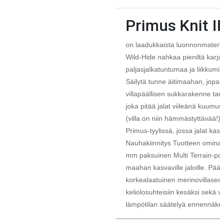
Primus Knit I
on laadukkaista luonnonmateria
Wild-Hide nahkaa pieniltä karjat
paljasjalkatuntumaa ja liikkum
Säilytä tunne äitimaahan, jo
villapäällisen sukkarakenne ta
joka pitää jalat viileänä kuu
(villa on niin hämmästyttävää!
Primus-tyylissä, jossa jalat kas
Nauhakiinnitys Tuotteen omina
mm paksuinen Multi Terrain-po
maahan kasvaville jaloille. P
korkealaatuinen merinovillase
keliolosuhteisiin kesäksi sekä 
lämpötilan säätelyä ennennäke