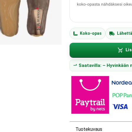
koko-opasta nähdäksesi oikean
Koko-opas
Lähett
Lis
Saatavilla: – Hyvinkään
Tuotekuvaus