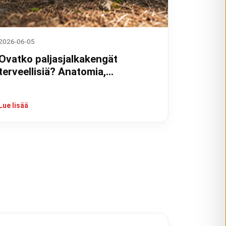
2026-06-05
Ovatko paljasjalkakengät
terveellisiä? Anatomia,
tutkimukset ja kokemukset
Lue lisää