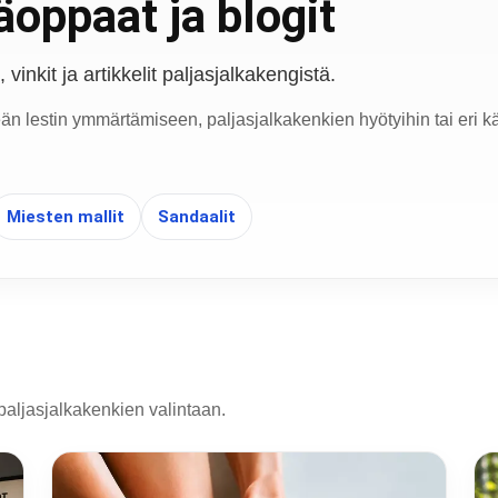
oppaat ja blogit
vinkit ja artikkelit paljasjalkakengistä.
eän lestin ymmärtämiseen, paljasjalkakenkien hyötyihin tai eri kä
Miesten mallit
Sandaalit
paljasjalkakenkien valintaan.