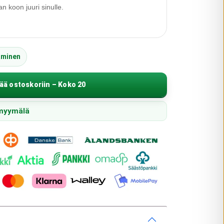
 koon juuri sinulle.
äminen
ää ostoskoriin – Koko 20
 myymälä