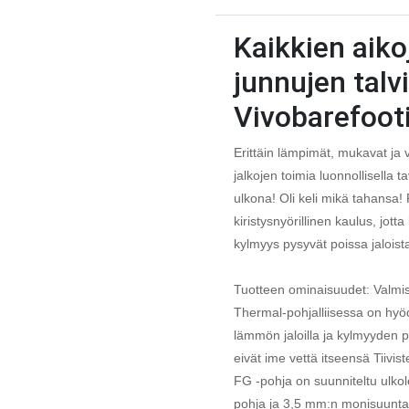
Kaikkien aiko
junnujen talv
Vivobarefooti
Erittäin lämpimät, mukavat ja v
jalkojen toimia luonnollisella t
ulkona! Oli keli mikä tahansa! 
kiristysnyörillinen kaulus, jott
kylmyys pysyvät poissa jaloist
Tuotteen ominaisuudet: Valmist
Thermal-pohjalliisessa on hyö
lämmön jaloilla ja kylmyyden p
eivät ime vettä itseensä Tiivis
FG -pohja on suunniteltu ulko
pohja ja 3,5 mm:n monisuuntais