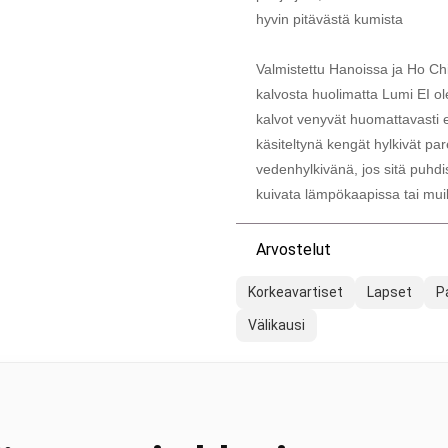
hyvin pitävästä kumista
Valmistettu Hanoissa ja Ho C
kalvosta huolimatta Lumi EI o
kalvot venyvät huomattavasti 
käsiteltynä kengät hylkivät pa
vedenhylkivänä, jos sitä puhdis
kuivata lämpökaapissa tai muil
Arvostelut
Korkeavartiset
Lapset
P
Välikausi