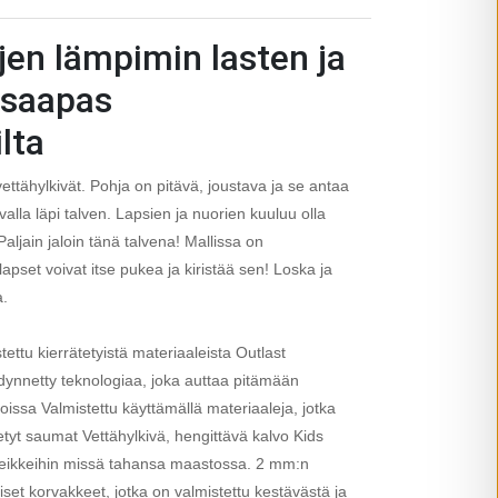
jen lämpimin lasten ja
isaapas
lta
ettähylkivät. Pohja on pitävä, joustava ja se antaa
avalla läpi talven. Lapsien ja nuorien kuuluu olla
Paljain jaloin tänä talvena! Mallissa on
a lapset voivat itse pukea ja kiristää sen! Loska ja
a.
ettu kierrätetyistä materiaaleista Outlast
dynnetty teknologiaa, joka auttaa pitämään
oissa Valmistettu käyttämällä materiaaleja, jotka
tetyt saumat Vettähylkivä, hengittävä kalvo Kids
leikkeihin missä tahansa maastossa. 2 mm:n
et korvakkeet, jotka on valmistettu kestävästä ja