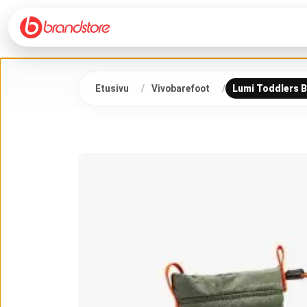
Etusivu
Vivobarefoot
Lumi Toddlers B