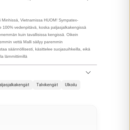
hi Minhissä, Vietnamissa HUOM! Sympatex-
le 100% vedenpitävä, koska paljasjalkakengissä
enemmän kuin tavallisissa kengissä. Oikein
remmin vettä Malli säilyy paremmin
taa säännöllisesti, käsittelee suojasuihkeilla, eikä
la lämmittimillä
aljasjalkakengät
Talvikengät
Ulkoilu