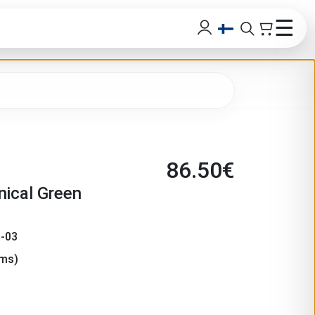
☰
86.50
€
nical Green
-03
ms)