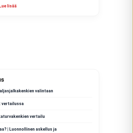
Lue lisää
us
aljasjalkakenkien valintaan
 vertailussa
katurvakenkien vertailu
aa? | Luonnollinen askellus ja