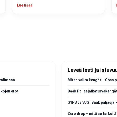
Lue lisää
Leveä lesti ja istuvu
valintaan
Miten valita kengät – Opas p
okojen erot
Baak Paljasjalkaturvakengät
S1PS vs S3S | Baak paljasjal
Zero drop – mitä se tarkoitt