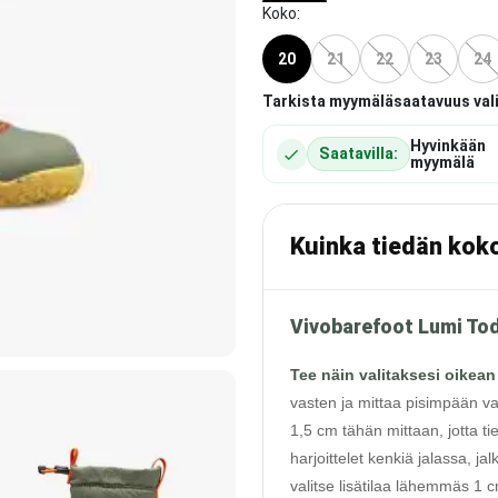
Koko
:
20
21
22
23
24
Tarkista myymäläsaatavuus val
Hyvinkään
Saatavilla:
myymälä
Kuinka tiedän kok
Vivobarefoot Lumi Tod
Tee näin valitaksesi oikean
vasten ja mittaa pisimpään va
1,5 cm tähän mittaan, jotta ti
harjoittelet kenkiä jalassa, j
valitse lisätilaa lähemmäs 1