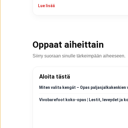
Lue lisää
Oppaat aiheittain
Siirry suoraan sinulle tärkeimpään aiheeseen.
Aloita tästä
Miten valita kengät – Opas paljasjalkakenkien 
Vivobarefoot koko-opas | Lestit, leveydet ja k