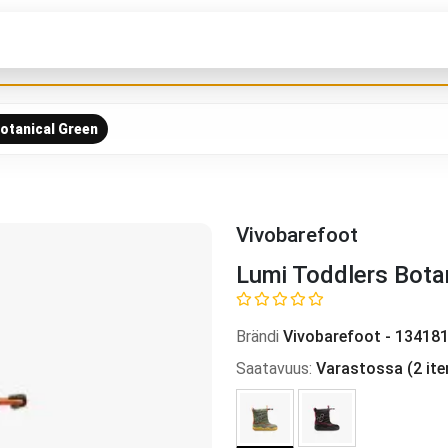
otanical Green
Vivobarefoot
Lumi Toddlers Bota
Brändi
Vivobarefoot
-
134181
Saatavuus
:
Varastossa
(
2
ite