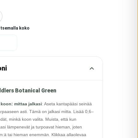
itsemalla koko
oni
dlers Botanical Green
 koon: mittaa jalkasi
:
Aseta kantapääsi seinää
rpaaseen asti. Tämä on jalkasi mitta. Lisää 0,6–
edät, minkä koon valita. Muista, että kun
alkasi lämpenevät ja turpoavat hieman, joten
 cm:ä tai hieman enemmän. Klikkaa allaolevaa