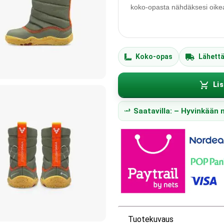
koko-opasta nähdäksesi oikean
Koko-opas
Lähett
Lis
Saatavilla: – Hyvinkään
Tuotekuvaus