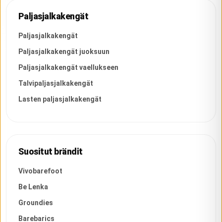
Paljasjalkakengät
Paljasjalkakengät
Paljasjalkakengät juoksuun
Paljasjalkakengät vaellukseen
Talvipaljasjalkakengät
Lasten paljasjalkakengät
Suositut brändit
Vivobarefoot
Be Lenka
Groundies
Barebarics