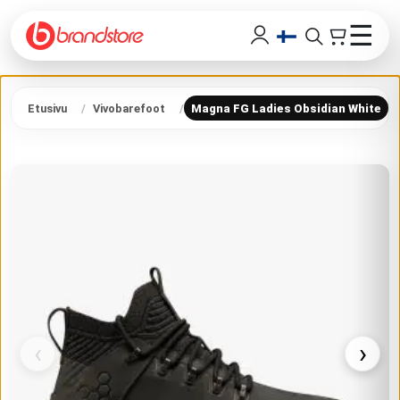
☰
Etusivu
Vivobarefoot
Magna FG Ladies Obsidian White
‹
›