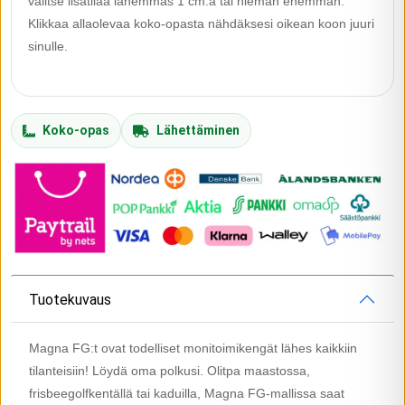
valitse lisätilaa lähemmäs 1 cm:ä tai hieman enemmän.
Klikkaa allaolevaa koko-opasta nähdäksesi oikean koon juuri
sinulle.
Koko-opas
Lähettäminen
Tuotekuvaus
Magna FG:t ovat todelliset monitoimikengät lähes kaikkiin
tilanteisiin! Löydä oma polkusi. Olitpa maastossa,
frisbeegolfkentällä tai kaduilla, Magna FG-mallissa saat