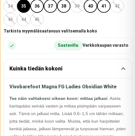
34
35
36
37
38
39
40
41
42
43
44
45
Tarkista myymäläsaatavuus valitsemalla koko
Saatavilla:
Verkkokaupan varasto
Kuinka tiedän kokoni
Vivobarefoot Magna FG Ladies Obsidian White
Tee näin valitaksesi oikean koon: mittaa jalkasi
:
Aseta
kantapääsi seinää vasten ja mittaa pisimpään varpaaseen
asti. Tämä on jalkasi mitta. Lisää 0,6–1,5 cm tähän mittaan,
jotta tiedät, minkä koon valita. Muista, että kun harjoittelet
kenkiä jalassa, jalkasi lämpenevät ja turpoavat hieman, joten