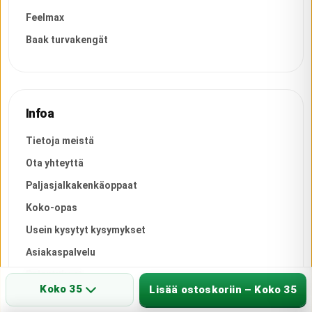
Feelmax
Baak turvakengät
Infoa
Tietoja meistä
Ota yhteyttä
Paljasjalkakenkäoppaat
Koko-opas
Usein kysytyt kysymykset
Asiakaspalvelu
Palautukset
Koko 35
Lisää ostoskoriin – Koko 35
Toimitusehdot