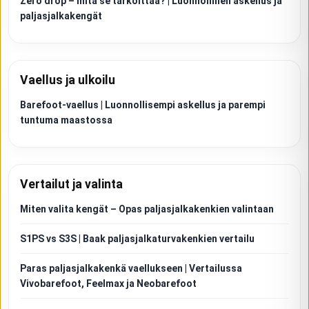
Zero drop – mitä se tarkoittaa? | Luonnollinen askellus ja
paljasjalkakengät
Vaellus ja ulkoilu
Barefoot-vaellus | Luonnollisempi askellus ja parempi
tuntuma maastossa
Vertailut ja valinta
Miten valita kengät – Opas paljasjalkakenkien valintaan
S1PS vs S3S | Baak paljasjalkaturvakenkien vertailu
Paras paljasjalkakenkä vaellukseen | Vertailussa
Vivobarefoot, Feelmax ja Neobarefoot