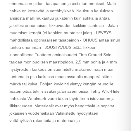
erinomaisen pidon, tasapainon ja aistintuntemukset. Mallin
nahka on kestävää ja vettähylkivää. Neulotun kauluksen
ansiosta malli mukautuu jalkateriin kuin sukka ja antaa
jaloillesi erinomaisen liikkuvuuden kaikkiin tilanteisiin. Jalan
muotoiset kengät (ei kenkien muotoiset jalat) - LEVEYS
mahdollistaa optimaalisen tasapainon - OHUUS antaa sinun
tuntea enemmän - JOUSTAVUUS pitää liikkeen
luonnollisena Tuotteen ominaisuudet Firm Ground Sole
tarjoaa monipuolisen maastopidon. 2,5 mm pohja ja 4 mm
nystyroiden korkeus on suunniteltu maksimoimaan maan
tuntuma ja pito kaikessa maastossa olis maaperä sitten
märkä tai kuiva. Pohjan kuviointi ylettyy kengän reunoille,
lisäten pitoa teknisissäkin jalan asennoissa. Tehty Wild-Hide
nahkasta Woolmark-vuori takaa täydellisen istuvuuden ja
liikkuvuuden. Materiaalit ovat myös hengittäviä ja sopivat
jokaiseen vuodenaikaan Valmistettu hyödyntäen
vettähylkiviä rakenteita ja materiaaleja