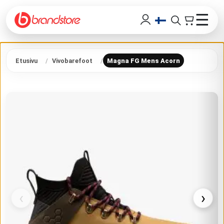
☰
Etusivu
Vivobarefoot
Magna FG Mens Acorn
‹
›