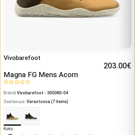
Vivobarefoot
203.00
€
Magna FG Mens Acorn
Brändi
Vivobarefoot
-
305080-04
Saatavuus
:
Varastossa
(
7
items)
Koko
: