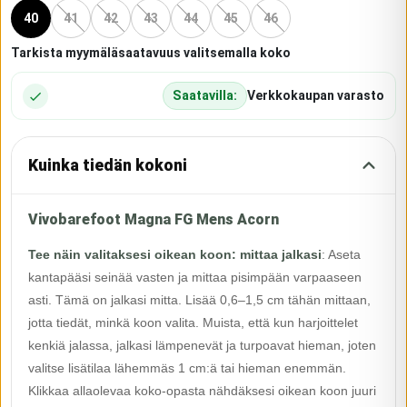
40
41
42
43
44
45
46
Tarkista myymäläsaatavuus valitsemalla koko
Saatavilla:
Verkkokaupan varasto
Kuinka tiedän kokoni
Vivobarefoot Magna FG Mens Acorn
Tee näin valitaksesi oikean koon: mittaa jalkasi
:
Aseta
kantapääsi seinää vasten ja mittaa pisimpään varpaaseen
asti. Tämä on jalkasi mitta. Lisää 0,6–1,5 cm tähän mittaan,
jotta tiedät, minkä koon valita. Muista, että kun harjoittelet
kenkiä jalassa, jalkasi lämpenevät ja turpoavat hieman, joten
valitse lisätilaa lähemmäs 1 cm:ä tai hieman enemmän.
Klikkaa allaolevaa koko-opasta nähdäksesi oikean koon juuri