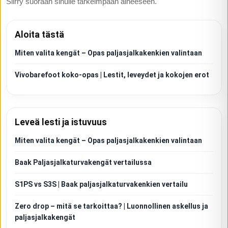
Siirry suoraan sinulle tärkeimpään aiheeseen.
Aloita tästä
Miten valita kengät – Opas paljasjalkakenkien valintaan
Vivobarefoot koko-opas | Lestit, leveydet ja kokojen erot
Leveä lesti ja istuvuus
Miten valita kengät – Opas paljasjalkakenkien valintaan
Baak Paljasjalkaturvakengät vertailussa
S1PS vs S3S | Baak paljasjalkaturvakenkien vertailu
Zero drop – mitä se tarkoittaa? | Luonnollinen askellus ja
paljasjalkakengät