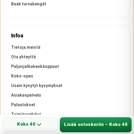
Baak turvakengät
Infoa
Tietoja meistä
Ota yhteyttä
Paljasjalkakenkäoppaat
Koko-opas
Usein kysytyt kysymykset
Asiakaspalvelu
Palautukset
Toimitusehdot
Tietosuoja
Koko 40
Lisää ostoskoriin – Koko 40