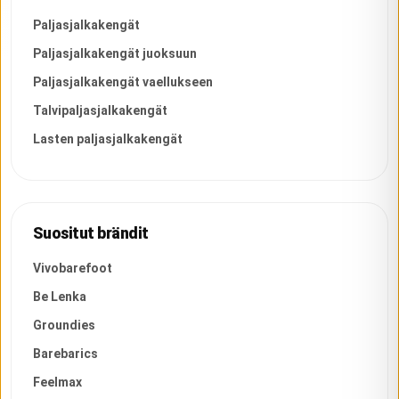
Paljasjalkakengät
Paljasjalkakengät juoksuun
Paljasjalkakengät vaellukseen
Talvipaljasjalkakengät
Lasten paljasjalkakengät
Suositut brändit
Vivobarefoot
Be Lenka
Groundies
Barebarics
Feelmax