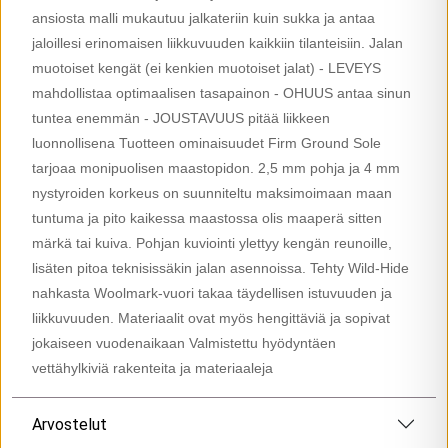
ansiosta malli mukautuu jalkateriin kuin sukka ja antaa
jaloillesi erinomaisen liikkuvuuden kaikkiin tilanteisiin. Jalan
muotoiset kengät (ei kenkien muotoiset jalat) - LEVEYS
mahdollistaa optimaalisen tasapainon - OHUUS antaa sinun
tuntea enemmän - JOUSTAVUUS pitää liikkeen
luonnollisena Tuotteen ominaisuudet Firm Ground Sole
tarjoaa monipuolisen maastopidon. 2,5 mm pohja ja 4 mm
nystyroiden korkeus on suunniteltu maksimoimaan maan
tuntuma ja pito kaikessa maastossa olis maaperä sitten
märkä tai kuiva. Pohjan kuviointi ylettyy kengän reunoille,
lisäten pitoa teknisissäkin jalan asennoissa. Tehty Wild-Hide
nahkasta Woolmark-vuori takaa täydellisen istuvuuden ja
liikkuvuuden. Materiaalit ovat myös hengittäviä ja sopivat
jokaiseen vuodenaikaan Valmistettu hyödyntäen
vettähylkiviä rakenteita ja materiaaleja
Arvostelut