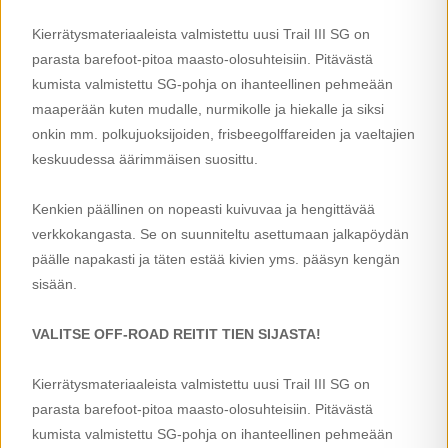
Kierrätysmateriaaleista valmistettu uusi Trail III SG on
parasta barefoot-pitoa maasto-olosuhteisiin. Pitävästä
kumista valmistettu SG-pohja on ihanteellinen pehmeään
maaperään kuten mudalle, nurmikolle ja hiekalle ja siksi
onkin mm. polkujuoksijoiden, frisbeegolffareiden ja vaeltajien
keskuudessa äärimmäisen suosittu.
Kenkien päällinen on nopeasti kuivuvaa ja hengittävää
verkkokangasta. Se on suunniteltu asettumaan jalkapöydän
päälle napakasti ja täten estää kivien yms. pääsyn kengän
sisään.
VALITSE OFF-ROAD REITIT TIEN SIJASTA!
Kierrätysmateriaaleista valmistettu uusi Trail III SG on
parasta barefoot-pitoa maasto-olosuhteisiin. Pitävästä
kumista valmistettu SG-pohja on ihanteellinen pehmeään