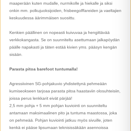
maaperään kuten mudalle, nurmikolle ja hiekalle ja siksi
onkin mm. polkujuoksijoiden, frisbeegolffareiden ja vaeltajien
keskuudessa äärimmäisen suosittu.
Kenkien päällinen on nopeasti kuivuvaa ja hengittävää
verkkokangasta. Se on suunniteltu asettumaan jalkapöydän
päälle napakasti ja täten estää kivien yms. pääsyn kengän
sisään.
Parasta pitoa barefoot tuntumalla!
Agressiivinen SG-pohjakuvio yhdistettynä pehmeään
kumiseokseen tarjoaa parasta pitoa haastaviin olosuhteisiin,
joissa perus lenkkarit eivät pärjää!
2,5 mm pohja + 5 mm pohjan kuviointi on suunniteltu
antamaan maksimaalinen pito ja tuntuma maastossa, joka
on pehmeää. Pohjan kuviointi jatkuu myös sivuille, joten
kenkä ei pääse lipsumaan teknisissäkään asennoissa