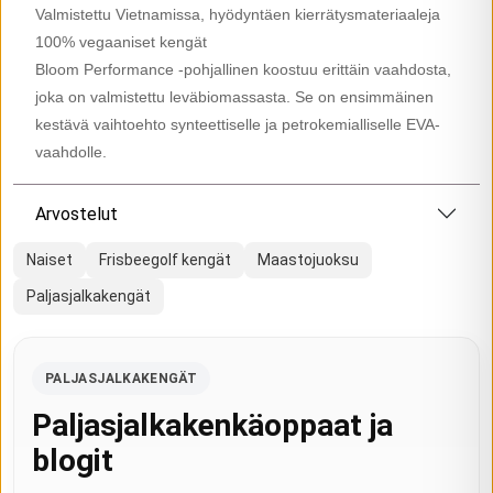
Valmistettu Vietnamissa, hyödyntäen kierrätysmateriaaleja
100% vegaaniset kengät
Bloom Performance -pohjallinen koostuu erittäin vaahdosta,
joka on valmistettu leväbiomassasta. Se on ensimmäinen
kestävä vaihtoehto synteettiselle ja petrokemialliselle EVA-
vaahdolle.
Arvostelut
Naiset
Frisbeegolf kengät
Maastojuoksu
Paljasjalkakengät
PALJASJALKAKENGÄT
Paljasjalkakenkäoppaat ja
blogit