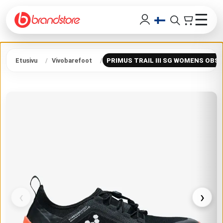
☰
Etusivu
Vivobarefoot
PRIMUS TRAIL III SG WOMENS OBSI
‹
›