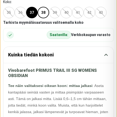
Koko
:
35
36
37
38
39
40
41
42
43
Tarkista myymäläsaatavuus valitsemalla koko
Saatavilla:
Verkkokaupan varasto
Kuinka tiedän kokoni
Vivobarefoot PRIMUS TRAIL III SG WOMENS
OBSIDIAN
Tee näin valitaksesi oikean koon: mittaa jalkasi
:
Aseta
kantapääsi seinää vasten ja mittaa pisimpään varpaaseen
asti. Tämä on jalkasi mitta. Lisää 0,6–1,5 cm tähän mittaan,
jotta tiedät, minkä koon valita. Muista, että kun harjoittelet
kenkiä jalassa, jalkasi lämpenevät ja turpoavat hieman, joten