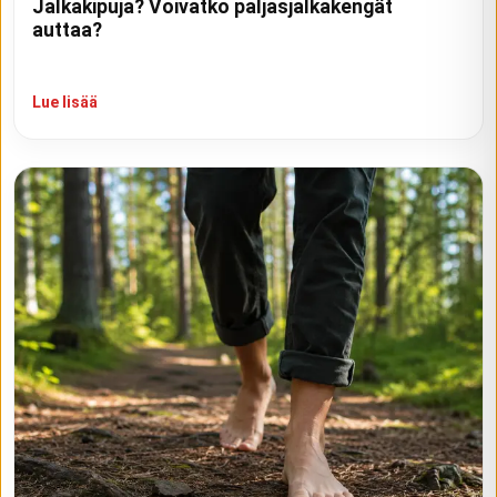
Jalkakipuja? Voivatko paljasjalkakengät
auttaa?
Lue lisää