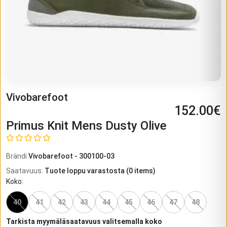
Vivobarefoot
152.00
€
Primus Knit Mens Dusty Olive
Brändi
Vivobarefoot
-
300100-03
Saatavuus
:
Tuote loppu varastosta
(
0
items)
Koko
:
40
41
42
43
44
45
46
47
48
Tarkista myymäläsaatavuus valitsemalla koko