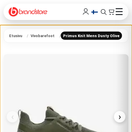
☰
Etusivu
Vivobarefoot
Primus Knit Mens Dusty Olive
‹
›