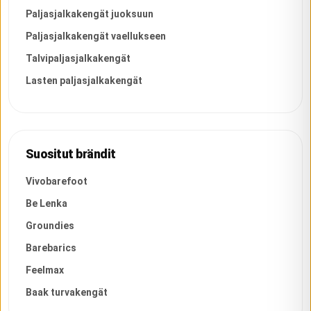
Paljasjalkakengät juoksuun
Paljasjalkakengät vaellukseen
Talvipaljasjalkakengät
Lasten paljasjalkakengät
Suositut brändit
Vivobarefoot
Be Lenka
Groundies
Barebarics
Feelmax
Baak turvakengät