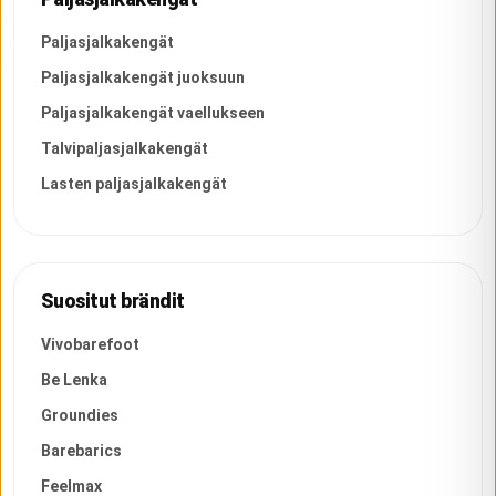
Paljasjalkakengät
Paljasjalkakengät juoksuun
Paljasjalkakengät vaellukseen
Talvipaljasjalkakengät
Lasten paljasjalkakengät
Suositut brändit
Vivobarefoot
Be Lenka
Groundies
Barebarics
Feelmax