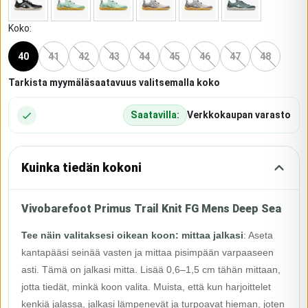
Koko
:
40
41
42
43
44
45
46
47
48
Tarkista myymäläsaatavuus valitsemalla koko
Saatavilla:
Verkkokaupan varasto
Kuinka tiedän kokoni
Vivobarefoot Primus Trail Knit FG Mens Deep Sea
Tee näin valitaksesi oikean koon: mittaa jalkasi
:
Aseta
kantapääsi seinää vasten ja mittaa pisimpään varpaaseen
asti. Tämä on jalkasi mitta. Lisää 0,6–1,5 cm tähän mittaan,
jotta tiedät, minkä koon valita. Muista, että kun harjoittelet
kenkiä jalassa, jalkasi lämpenevät ja turpoavat hieman, joten