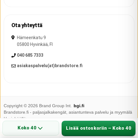
Ota yhteyttä
Hämeenkatu 9
05800
Hyvinkää
,
FI
040 685 7333
asiakaspalvelu(at)brandstore.fi
Copyright ©
2026
Brand Group Int.
bgi.fi
Brandstore.fi - paljasjalkakengät, asiantunteva palvelu ja myymälä
Hyvinkäällä.
Koko 40
Lisää ostoskoriin – Koko 40