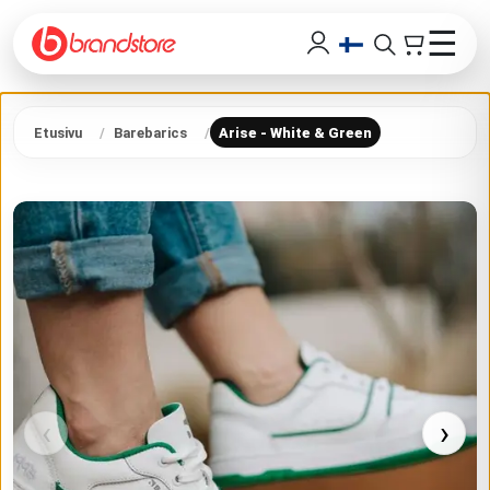
☰
Etusivu
Barebarics
Arise - White & Green
‹
›