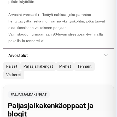
pitkän käyttöiän.
Arvostat varmasti rei'itettyä nahkaa, joka parantaa
hengittävyyttä, sekä monivärisiä yksityiskohtia, jotka tuovat
eloa klassiseen valkoiseen pohjaan.
Valmistaudu hurmaamaan 90-luvun streetwear-tyyli näillä
pakollisilla tennareilla!
Arvostelut
Naiset
Paljasjalkakengät
Miehet
Tennarit
Välikausi
PALJASJALKAKENGÄT
Paljasjalkakenkäoppaat ja
blogit