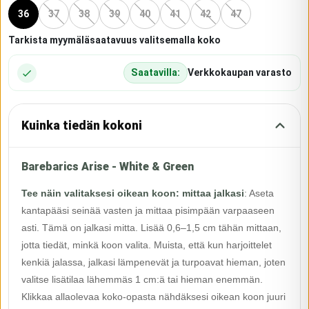
36
37
38
39
40
41
42
47
Tarkista myymäläsaatavuus valitsemalla koko
Saatavilla:
Verkkokaupan varasto
Kuinka tiedän kokoni
Barebarics Arise - White & Green
Tee näin valitaksesi oikean koon: mittaa jalkasi
:
Aseta
kantapääsi seinää vasten ja mittaa pisimpään varpaaseen
asti. Tämä on jalkasi mitta. Lisää 0,6–1,5 cm tähän mittaan,
jotta tiedät, minkä koon valita. Muista, että kun harjoittelet
kenkiä jalassa, jalkasi lämpenevät ja turpoavat hieman, joten
valitse lisätilaa lähemmäs 1 cm:ä tai hieman enemmän.
Klikkaa allaolevaa koko-opasta nähdäksesi oikean koon juuri