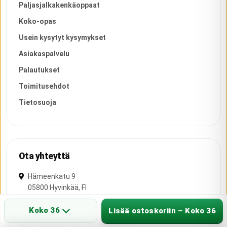
Paljasjalkakenkäoppaat
Koko-opas
Usein kysytyt kysymykset
Asiakaspalvelu
Palautukset
Toimitusehdot
Tietosuoja
Ota yhteyttä
Hämeenkatu 9
05800
Hyvinkää
,
FI
040 685 7333
Koko 36
Lisää ostoskoriin – Koko 36
asiakaspalvelu(at)brandstore.fi