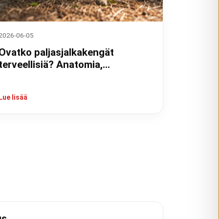
2026-06-05
Ovatko paljasjalkakengät
terveellisiä? Anatomia,
tutkimukset ja kokemukset
Lue lisää
us