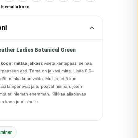
itsemalla koko
oni
ather Ladies Botanical Green
 koon: mittaa jalkasi
:
Aseta kantapääsi seinää
rpaaseen asti. Tämä on jalkasi mitta. Lisää 0,6–
edät, minkä koon valita. Muista, että kun
alkasi lämpenevät ja turpoavat hieman, joten
 cm:ä tai hieman enemmän. Klikkaa allaolevaa
 koon juuri sinulle.
äminen