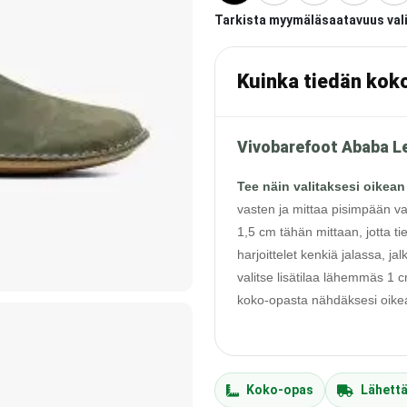
Tarkista myymäläsaatavuus val
Kuinka tiedän kok
Vivobarefoot Ababa Le
Tee näin valitaksesi oikean
vasten ja mittaa pisimpään va
1,5 cm tähän mittaan, jotta ti
harjoittelet kenkiä jalassa, j
valitse lisätilaa lähemmäs 1
koko-opasta nähdäksesi oikean
Koko-opas
Lähett