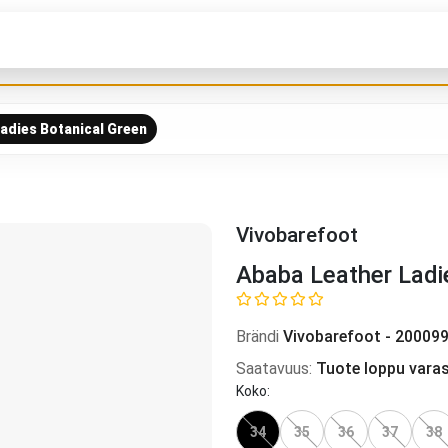
adies Botanical Green
Vivobarefoot
Ababa Leather Ladi
Brändi
Vivobarefoot
-
200099
Saatavuus
:
Tuote loppu vara
Koko
:
34
35
36
37
38