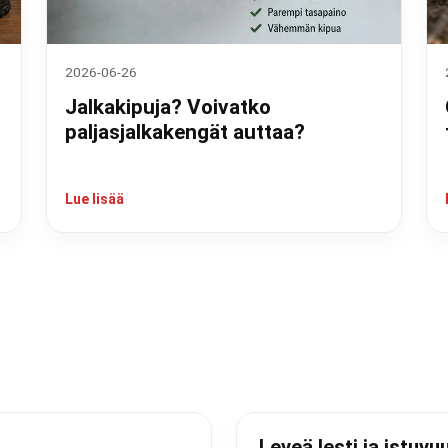
2026-06-26
Jalkakipuja? Voivatko
paljasjalkakengät auttaa?
Lue lisää
Leveä lesti ja istuvu