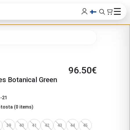
☰
96.50
€
es Botanical Green
-21
stosta
(
0
items)
39
40
41
42
43
44
45