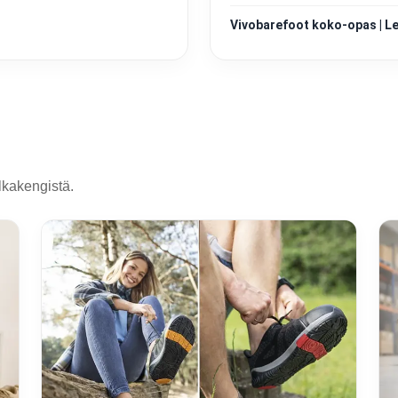
Vivobarefoot koko-opas | Les
alkakengistä.