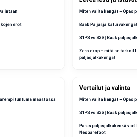
valintaan
Miten valita kengät – Opas p
okojen erot
Baak Paljasjalkaturvakengät
S1PS vs S3S | Baak paljasjal
Zero drop – mitä se tarkoitt
paljasjalkakengät
Vertailut ja valinta
a parempi tuntuma maastossa
Miten valita kengät – Opas p
S1PS vs S3S | Baak paljasjal
Paras paljasjalkakenkä vaell
Neobarefoot