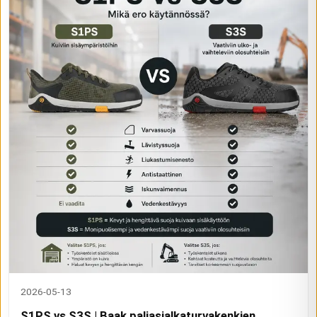
2026-05-13
S1PS vs S3S | Baak paljasjalkaturvakenkien