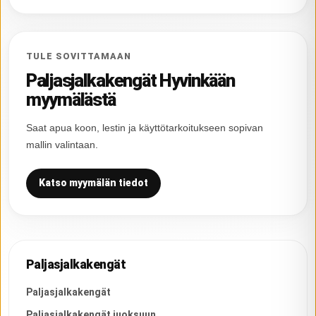
TULE SOVITTAMAAN
Paljasjalkakengät Hyvinkään
myymälästä
Saat apua koon, lestin ja käyttötarkoitukseen sopivan
mallin valintaan.
Katso myymälän tiedot
Paljasjalkakengät
Paljasjalkakengät
Paljasjalkakengät juoksuun