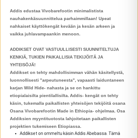
Addis edustaa Vivobarefootin minimalistista
nauhakenkäsuunnittelua parhaimmillaan! Upeat
nahkaiset käyttökengät kevään ja kesän arkeen ja
vaikka juhlavampaankin menoon.
ADDIKSET OVAT VASTUULLISESTI SUUNNITELTUJA
KENKIÄ, TUKIEN PAIKALLISIA TEKIJÖITÄ JA
YHTEISÖJÄ!
Addikset on tehty mahdollisimman vähän käsitellystä,
luonnollisesti "arpeutuneesta", vapaasti laiduntaneen
karjan Wild Hide- nahasta ja se on hankittu
etiopialaisilta pientilallisilta. Addis- kengät on tehty
käsin, tukemalla paikallisten yhteisöjen tekijöitä osana
Osana Vivobarefootin Made in Ethiopia- ohjelmaa. Osa
Addiksien myyntituotosta lahjoitetaan paikallisten
projektien tukemiseen Etiopiassa.
Addikset on ommeltu käsin Addis Abebassa. Tämä