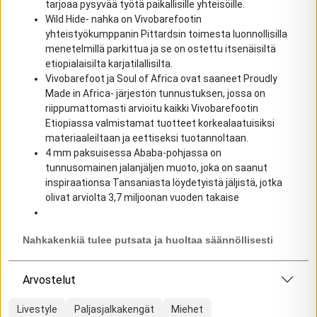
tarjoaa pysyvää työtä paikallisille yhteisöille.
Wild Hide- nahka on Vivobarefootin
yhteistyökumppanin Pittardsin toimesta luonnollisilla
menetelmillä parkittua ja se on ostettu itsenäisiltä
etiopialaisilta karjatilallisilta.
Vivobarefoot ja Soul of Africa ovat saaneet Proudly
Made in Africa- järjestön tunnustuksen, jossa on
riippumattomasti arvioitu kaikki Vivobarefootin
Etiopiassa valmistamat tuotteet korkealaatuisiksi
materiaaleiltaan ja eettiseksi tuotannoltaan.
4 mm paksuisessa Ababa-pohjassa on
tunnusomainen jalanjäljen muoto, joka on saanut
inspiraationsa Tansaniasta löydetyistä jäljistä, jotka
olivat arviolta 3,7 miljoonan vuoden takaise
Nahkakenkiä tulee putsata ja huoltaa säännöllisesti
Arvostelut
Livestyle
Paljasjalkakengät
Miehet