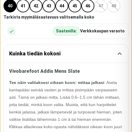
40
41
42
43
44
45
46
47
48
Tarkista myymäläsaatavuus valitsemalla koko
Saatavilla:
Verkkokaupan varasto
Kuinka tiedän kokoni
Vivobarefoot Addis Mens Slate
Tee näin valitaksesi oikean koon: mittaa jalkasi
:
Aseta
kantapääsi seinää vasten ja mittaa pisimpään varpaaseen
asti. Tämä on jalkasi mitta. Lisää 0,6–1,5 cm tähän mittaan,
jotta tiedät, minkä koon valita. Muista, että kun harjoittelet
kenkiä jalassa, jalkasi lämpenevät ja turpoavat hieman, joten
valitse lisätilaa lähemmäs 1 cm:ä tai hieman enemmän.
Klikkaa allaolevaa koko-opasta nähdäksesi oikean koon juuri