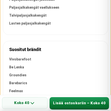
Paljasjalkakengät vaellukseen
Talvipaljasjalkakengät
Lasten paljasjalkakengät
Suositut brändit
Vivobarefoot
Be Lenka
Groundies
Barebarics
Feelmax
Baak turvakengät
Koko 40
Lisää ostoskoriin – Koko 40