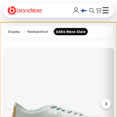
☰
Etusivu
Vivobarefoot
Addis Mens Slate
‹
›