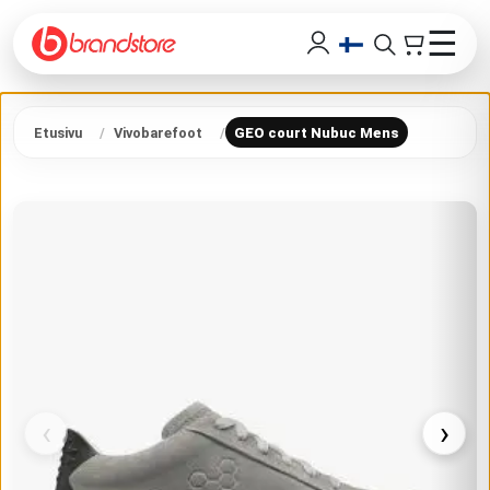
☰
Etusivu
Vivobarefoot
GEO court Nubuc Mens
‹
›