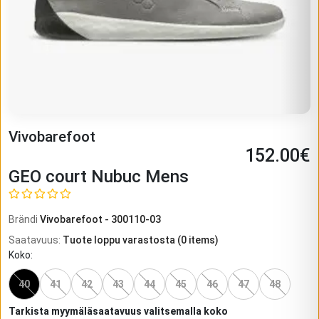
Vivobarefoot
152.00
€
GEO court Nubuc Mens
Brändi
Vivobarefoot
-
300110-03
Saatavuus
:
Tuote loppu varastosta
(
0
items)
Koko
:
40
41
42
43
44
45
46
47
48
Tarkista myymäläsaatavuus valitsemalla koko