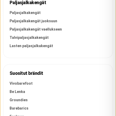
Paljasjalkakengät
Paljasjalkakengät
Paljasjalkakengät juoksuun
Paljasjalkakengät vaellukseen
Talvipaljasjalkakengät
Lasten paljasjalkakengät
Suositut brändit
Vivobarefoot
Be Lenka
Groundies
Barebarics