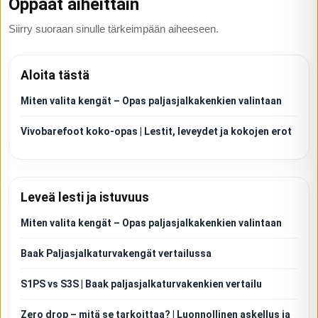
Oppaat aiheittain
Siirry suoraan sinulle tärkeimpään aiheeseen.
Aloita tästä
Miten valita kengät – Opas paljasjalkakenkien valintaan
Vivobarefoot koko-opas | Lestit, leveydet ja kokojen erot
Leveä lesti ja istuvuus
Miten valita kengät – Opas paljasjalkakenkien valintaan
Baak Paljasjalkaturvakengät vertailussa
S1PS vs S3S | Baak paljasjalkaturvakenkien vertailu
Zero drop – mitä se tarkoittaa? | Luonnollinen askellus ja