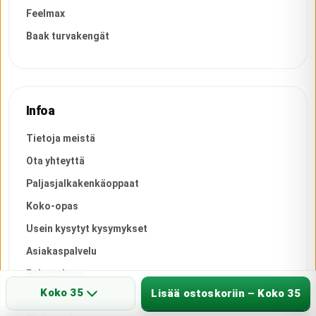
Feelmax
Baak turvakengät
Infoa
Tietoja meistä
Ota yhteyttä
Paljasjalkakenkäoppaat
Koko-opas
Usein kysytyt kysymykset
Asiakaspalvelu
Palautukset
Koko 35
Lisää ostoskoriin – Koko 35
Toimitusehdot