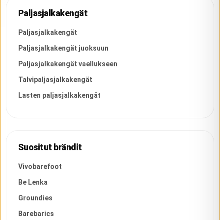
Paljasjalkakengät
Paljasjalkakengät
Paljasjalkakengät juoksuun
Paljasjalkakengät vaellukseen
Talvipaljasjalkakengät
Lasten paljasjalkakengät
Suositut brändit
Vivobarefoot
Be Lenka
Groundies
Barebarics