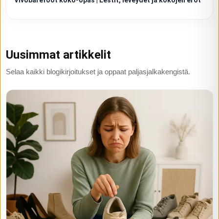
Vivobarefoot koko-opas | Lestit, leveydet ja kokojen erot
Uusimmat artikkelit
Selaa kaikki blogikirjoitukset ja oppaat paljasjalkakengistä.