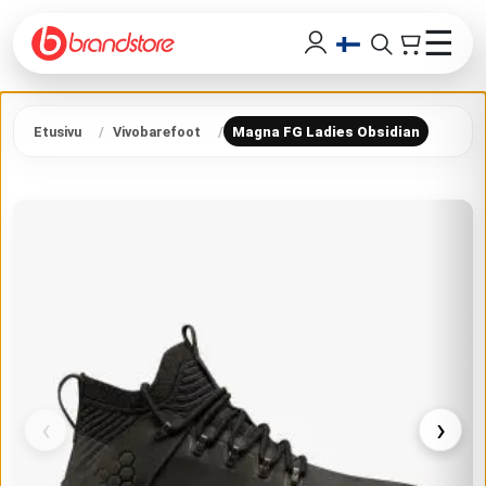
☰
Etusivu
Vivobarefoot
Magna FG Ladies Obsidian
‹
›