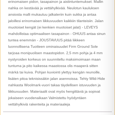
erinomaisen pidon, tasapainon ja aistintuntemukset. Mallin
nahka on kestävää ja vettähylkivää. Neulotun kauluksen
ansiosta malli mukautuu jalkateriin kuin sukka ja antaa
jaloillesi erinomaisen liikkuvuuden kaikkiin tilanteisiin. Jalan
muotoiset kengät (ei kenkien muotoiset jalat) - LEVEYS
mahdollistaa optimaalisen tasapainon - OHUUS antaa sinun
tuntea enemmän - JOUSTAVUUS pitää liikkeen
luonnollisena Tuotteen ominaisuudet Firm Ground Sole
tarjoaa monipuolisen maastopidon. 2,5 mm pohja ja 4 mm
nystyroiden korkeus on suunniteltu maksimoimaan maan
tuntuma ja pito kaikessa maastossa olis maaperä sitten
märkä tai kuiva. Pohjan kuviointi ylettyy kengän reunoille,
lisäten pitoa teknisissäkin jalan asennoissa. Tehty Wild-Hide
nahkasta Woolmark-vuori takaa täydellisen istuvuuden ja
liikkuvuuden. Materiaalit ovat myös hengittäviä ja sopivat
jokaiseen vuodenaikaan Valmistettu hyödyntäen
vettähylkiviä rakenteita ja materiaaleja