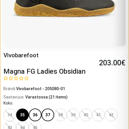
Vivobarefoot
203.00
€
Magna FG Ladies Obsidian
Brändi
Vivobarefoot
-
205080-01
Saatavuus
:
Varastossa
(
21
items)
Koko
:
34
35
36
37
38
39
40
41
42
43
44
45