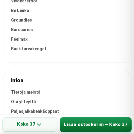
Vivobarefoot
Be Lenka
Groundies
Barebarics
Feelmax
Baak turvakengät
Infoa
Tietoja meistä
Ota yhteyttä
Paljasjalkakenkäoppaat
Koko-opas
Koko 37
Lisää ostoskoriin – Koko 37
Usein kysytyt kysymykset