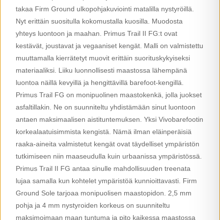
takaa Firm Ground ulkopohjakuviointi matalilla nystyröillä.
Nyt erittäin suositulla kokomustalla kuosilla. Muodosta
yhteys luontoon ja maahan. Primus Trail II FG:t ovat
kestävät, joustavat ja vegaaniset kengät. Malli on valmistettu
muuttamalla kierrätetyt muovit erittäin suorituskykyiseksi
materiaaliksi. Liiku luonnollisesti maastossa lähempänä
luontoa näillä kevyillä ja hengittävillä barefoot-kengillä.
Primus Trail FG on monipuolinen maastokenkä, jolla juokset
asfaltillakin. Ne on suunniteltu yhdistämään sinut luontoon
antaen maksimaalisen aistituntemuksen. Yksi Vivobarefootin
korkealaatuisimmista kengistä. Nämä ilman eläinperäisiä
raaka-aineita valmistetut kengät ovat täydelliset ympäristön
tutkimiseen niin maaseudulla kuin urbaanissa ympäristössä.
Primus Trail II FG antaa sinulle mahdollisuuden treenata
lujaa samalla kun kohtelet ympäristöä kunnioittavasti. Firm
Ground Sole tarjoaa monipuolisen maastopidon. 2,5 mm
pohja ja 4 mm nystyroiden korkeus on suunniteltu
maksimoimaan maan tuntuma ja pito kaikessa maastossa