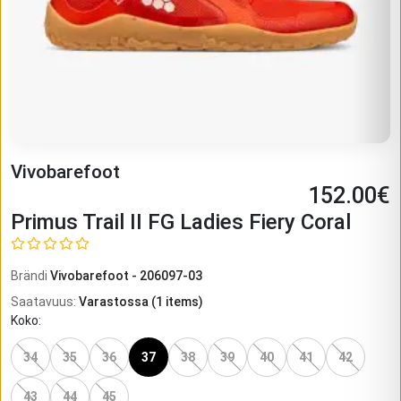
Vivobarefoot
152.00
€
Primus Trail II FG Ladies Fiery Coral
Brändi
Vivobarefoot
-
206097-03
Saatavuus
:
Varastossa
(
1
items)
Koko
:
34
35
36
37
38
39
40
41
42
43
44
45