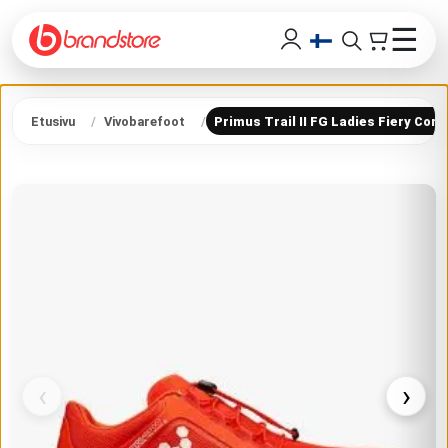
☰
Etusivu
Vivobarefoot
Primus Trail II FG Ladies Fiery Cora
‹
›