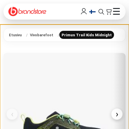
☰
Etusivu
Vivobarefoot
Primus Trail Kids Midnight
‹
›