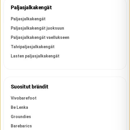
Paljasjalkakengät
Paljasjalkakengät
Paljasjalkakengät juoksuun
Paljasjalkakengät vaellukseen
Talvipaljasjalkakengät
Lasten paljasjalkakengät
Suositut brändit
Vivobarefoot
Be Lenka
Groundies
Barebarics