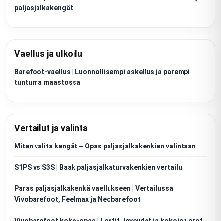
paljasjalkakengät
Vaellus ja ulkoilu
Barefoot-vaellus | Luonnollisempi askellus ja parempi
tuntuma maastossa
Vertailut ja valinta
Miten valita kengät – Opas paljasjalkakenkien valintaan
S1PS vs S3S | Baak paljasjalkaturvakenkien vertailu
Paras paljasjalkakenkä vaellukseen | Vertailussa
Vivobarefoot, Feelmax ja Neobarefoot
Vivobarefoot koko-opas | Lestit, leveydet ja kokojen erot