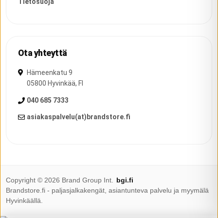
Tietosuoja
Ota yhteyttä
Hämeenkatu 9
05800
Hyvinkää
,
FI
040 685 7333
asiakaspalvelu(at)brandstore.fi
Copyright ©
2026
Brand Group Int.
bgi.fi
Brandstore.fi - paljasjalkakengät, asiantunteva palvelu ja myymälä
Hyvinkäällä.