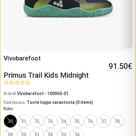
Vivobarefoot
91.50
€
Primus Trail Kids Midnight
Brändi
Vivobarefoot
-
100065-01
Saatavuus
:
Tuote loppu varastosta
(
0
items)
Koko
:
20
21
22
23
24
25
26
27
28
29
30
31
32
33
34