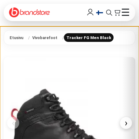
☰
Etusivu
Vivobarefoot
Tracker FG Men Black
‹
›