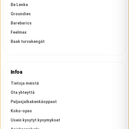
Be Lenka
Groundies
Barebarics
Feelmax
Baak turvakengät
Infoa
Tietoja meistä
Ota yhteyttä
Paljasjalkakenkäoppaat
Koko-opas
Usein kysytyt kysymykset