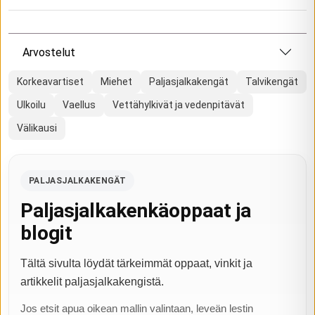
Arvostelut
Korkeavartiset
Miehet
Paljasjalkakengät
Talvikengät
Ulkoilu
Vaellus
Vettähylkivät ja vedenpitävät
Välikausi
PALJASJALKAKENGÄT
Paljasjalkakenkäoppaat ja
blogit
Tältä sivulta löydät tärkeimmät oppaat, vinkit ja
artikkelit paljasjalkakengistä.
Jos etsit apua oikean mallin valintaan, leveän lestin