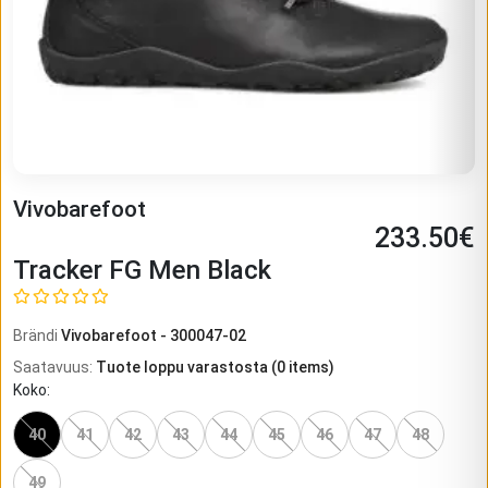
Vivobarefoot
233.50
€
Tracker FG Men Black
Brändi
Vivobarefoot
-
300047-02
Saatavuus
:
Tuote loppu varastosta
(
0
items)
Koko
:
40
41
42
43
44
45
46
47
48
49