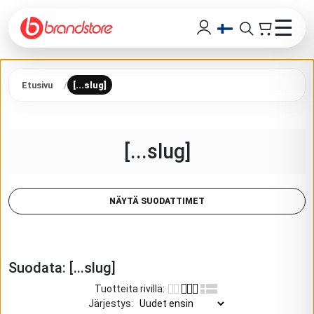
☰
Etusivu
[...slug]
[...slug]
NÄYTÄ SUODATTIMET
Suodata:
[...slug]
Tuotteita rivillä
:
Järjestys
: