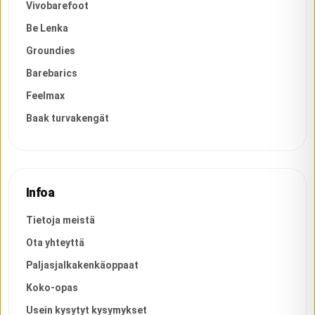
Vivobarefoot
Be Lenka
Groundies
Barebarics
Feelmax
Baak turvakengät
Infoa
Tietoja meistä
Ota yhteyttä
Paljasjalkakenkäoppaat
Koko-opas
Usein kysytyt kysymykset