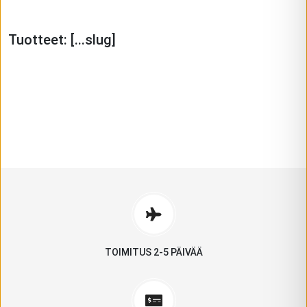
Tuotteet:
[...slug]
VAELLUSKENGÄT
.
NEOBAREFOOT
GROUNDIES
FEELMAX
KATSO MALLIT
NAISILLE
MIEHILLE
KATSO MALLIT
KATSO MALLIT
TOIMITUS 2-5 PÄIVÄÄ