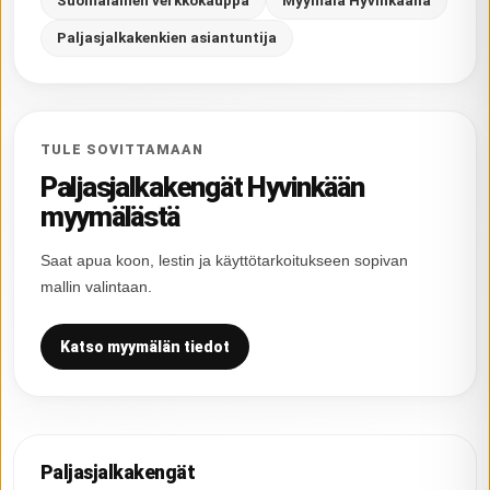
Suomalainen verkkokauppa
Myymälä Hyvinkäällä
Paljasjalkakenkien asiantuntija
TULE SOVITTAMAAN
Paljasjalkakengät Hyvinkään
myymälästä
Saat apua koon, lestin ja käyttötarkoitukseen sopivan
mallin valintaan.
Katso myymälän tiedot
Paljasjalkakengät