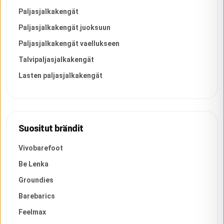
Paljasjalkakengät
Paljasjalkakengät juoksuun
Paljasjalkakengät vaellukseen
Talvipaljasjalkakengät
Lasten paljasjalkakengät
Suositut brändit
Vivobarefoot
Be Lenka
Groundies
Barebarics
Feelmax