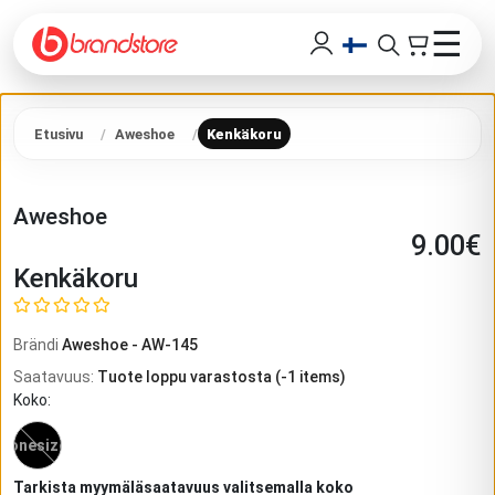
☰
Etusivu
Aweshoe
Kenkäkoru
Aweshoe
9.00
€
Kenkäkoru
Brändi
Aweshoe
-
AW-145
Saatavuus
:
Tuote loppu varastosta
(
-1
items)
Koko
:
onesize
Tarkista myymäläsaatavuus valitsemalla koko