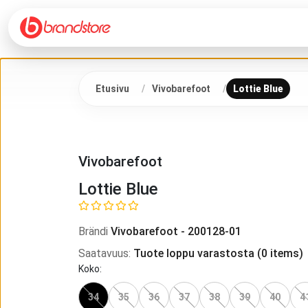
Etusivu
Vivobarefoot
Lottie Blue
Vivobarefoot
Lottie Blue
Brändi
Vivobarefoot
-
200128-01
Saatavuus
:
Tuote loppu varastosta
(
0
items)
Koko
:
34
35
36
37
38
39
40
4