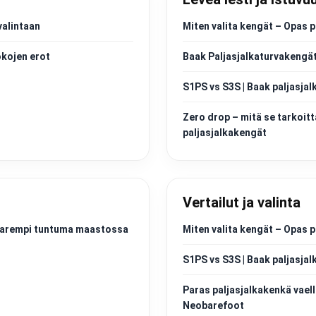
valintaan
Miten valita kengät – Opas p
okojen erot
Baak Paljasjalkaturvakengät
S1PS vs S3S | Baak paljasjal
Zero drop – mitä se tarkoitt
paljasjalkakengät
Vertailut ja valinta
a parempi tuntuma maastossa
Miten valita kengät – Opas p
S1PS vs S3S | Baak paljasjal
Paras paljasjalkakenkä vaell
Neobarefoot