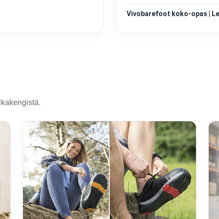
Vivobarefoot koko-opas | Les
alkakengistä.