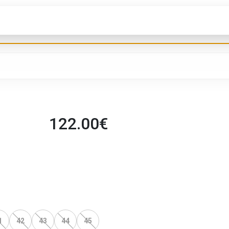
122.00
€
1
42
43
44
45