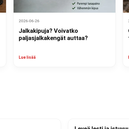
2026-06-26
Jalkakipuja? Voivatko
paljasjalkakengät auttaa?
Lue lisää
Leveä lesti ja istuvu