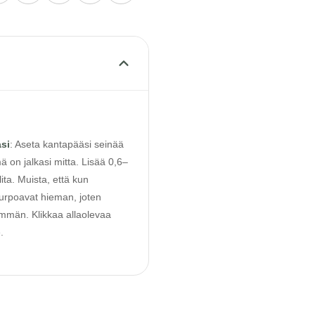
asi
:
Aseta kantapääsi seinää
 on jalkasi mitta. Lisää 0,6–
ita. Muista, että kun
 turpoavat hieman, joten
emmän. Klikkaa allaolevaa
.