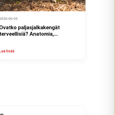
2026-06-05
Ovatko paljasjalkakengät
terveellisiä? Anatomia,
tutkimukset ja kokemukset
Lue lisää
us